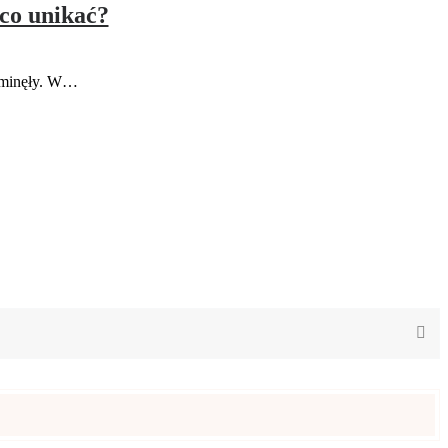
co unikać?
o minęły. W…