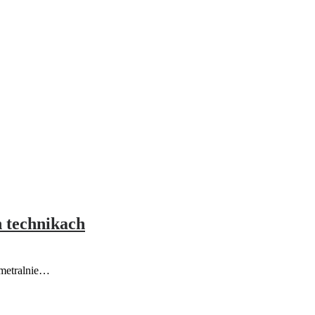
h technikach
iametralnie…