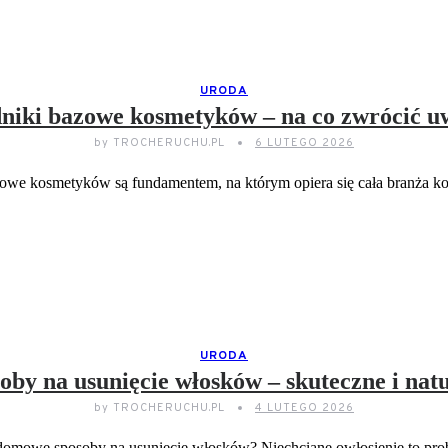
URODA
niki bazowe kosmetyków – na co zwrócić u
by
TROCHERUCHU.PL
6 LUTEGO 2026
zowe kosmetyków są fundamentem, na którym opiera się cała branża 
CZYTAJ DELEJ...
URODA
by na usunięcie włosków – skuteczne i nat
by
TROCHERUCHU.PL
4 LUTEGO 2026
 domowe sposoby na usunięcie włosków? Niechciane owłosienie to pr