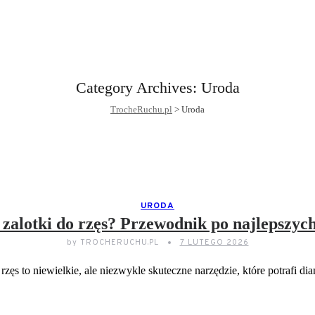
Category Archives:
Uroda
TrocheRuchu.pl
>
Uroda
URODA
zalotki do rzęs? Przewodnik po najlepszyc
by
TROCHERUCHU.PL
7 LUTEGO 2026
rzęs to niewielkie, ale niezwykle skuteczne narzędzie, które potrafi d
CZYTAJ DELEJ...