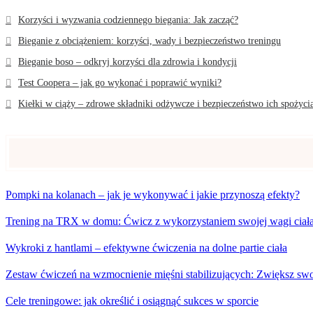
Korzyści i wyzwania codziennego biegania: Jak zacząć?
Bieganie z obciążeniem: korzyści, wady i bezpieczeństwo treningu
Bieganie boso – odkryj korzyści dla zdrowia i kondycji
Test Coopera – jak go wykonać i poprawić wyniki?
Kiełki w ciąży – zdrowe składniki odżywcze i bezpieczeństwo ich spożyci
Pompki na kolanach – jak je wykonywać i jakie przynoszą efekty?
Trening na TRX w domu: Ćwicz z wykorzystaniem swojej wagi ciał
Wykroki z hantlami – efektywne ćwiczenia na dolne partie ciała
Zestaw ćwiczeń na wzmocnienie mięśni stabilizujących: Zwiększ swoj
Cele treningowe: jak określić i osiągnąć sukces w sporcie