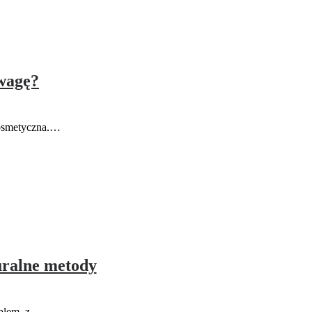
wagę?
kosmetyczna.…
uralne metody
oblem, z…