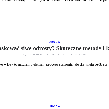
CZYTAJ DELEJ...
URODA
skować siwe odrosty? Skuteczne metody i 
by
TROCHERUCHU.PL
3 LUTEGO 2026
e włosy to naturalny element procesu starzenia, ale dla wielu osób st
CZYTAJ DELEJ...
URODA