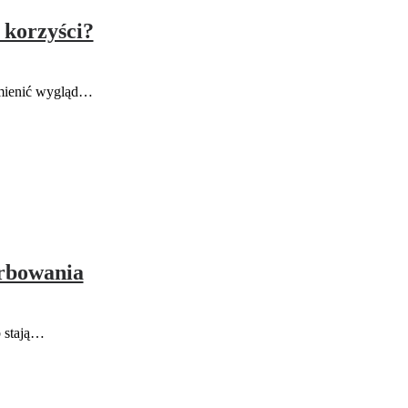
 korzyści?
odmienić wygląd…
arbowania
b stają…