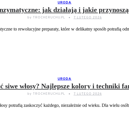
URODA
enzymatyczne: jak działają i jakie przynoszą
by
TROCHERUCHU.PL
7 LUTEGO 2026
tyczne to rewolucyjne preparaty, które w delikatny sposób potrafią 
CZYTAJ DELEJ...
URODA
ć siwe włosy? Najlepsze kolory i techniki f
by
TROCHERUCHU.PL
7 LUTEGO 2026
osy potrafią zaskoczyć każdego, niezależnie od wieku. Dla wielu osó
CZYTAJ DELEJ...