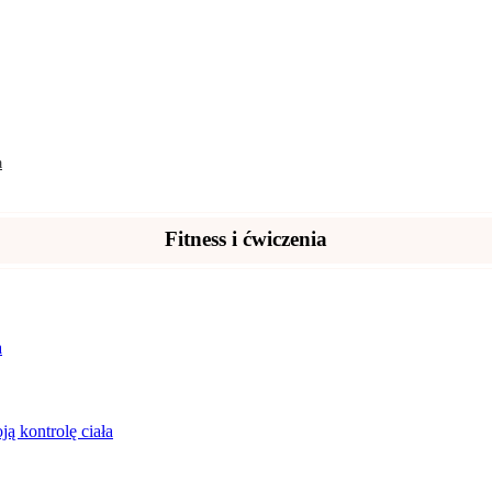
a
Fitness i ćwiczenia
a
ą kontrolę ciała