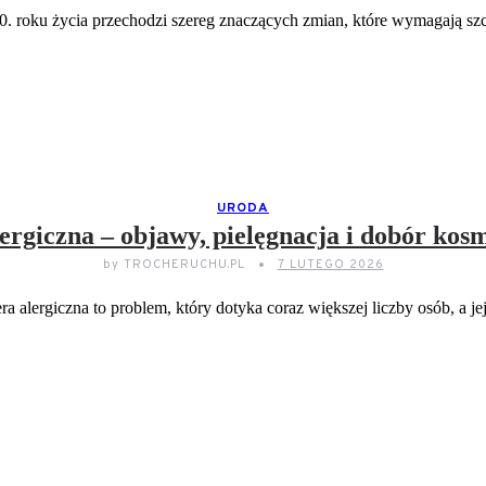
0. roku życia przechodzi szereg znaczących zmian, które wymagają s
CZYTAJ DELEJ...
URODA
ergiczna – objawy, pielęgnacja i dobór ko
by
TROCHERUCHU.PL
7 LUTEGO 2026
ra alergiczna to problem, który dotyka coraz większej liczby osób, a j
CZYTAJ DELEJ...