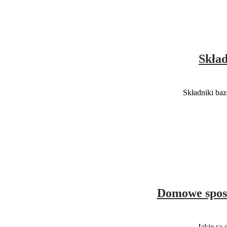
Skład
Składniki ba
Domowe sposo
Jakie są