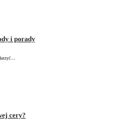
ody i porady
ydarzyć…
wej cery?