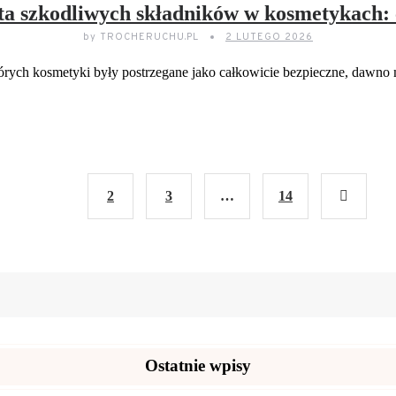
sta szkodliwych składników w kosmetykach: 
by
TROCHERUCHU.PL
2 LUTEGO 2026
órych kosmetyki były postrzegane jako całkowicie bezpieczne, dawn
CZYTAJ DELEJ...
1
2
3
…
14
Ostatnie wpisy