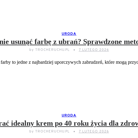
URODA
nie usunąć farbę z ubrań? Sprawdzone met
by
TROCHERUCHU.PL
7 LUTEGO 2026
 farby to jedne z najbardziej uporczywych zabrudzeń, które mogą prz
CZYTAJ DELEJ...
URODA
ać idealny krem po 40 roku życia dla zdro
by
TROCHERUCHU.PL
7 LUTEGO 2026