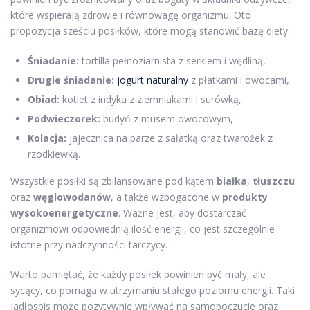
które wspierają zdrowie i równowagę organizmu. Oto
propozycja sześciu posiłków, które mogą stanowić bazę diety:
Śniadanie:
tortilla pełnoziarnista z serkiem i wędliną,
Drugie śniadanie:
jogurt naturalny
z płatkami i owocami,
Obiad:
kotlet z indyka z ziemniakami i surówką,
Podwieczorek:
budyń z musem owocowym,
Kolacja:
jajecznica na parze z sałatką oraz twarożek z
rzodkiewką.
Wszystkie posiłki są zbilansowane pod kątem
białka
,
tłuszczu
oraz
węglowodanów
, a także wzbogacone w
produkty
wysokoenergetyczne
. Ważne jest, aby dostarczać
organizmowi odpowiednią ilość energii, co jest szczególnie
istotne przy nadczynności tarczycy.
Warto pamiętać, że każdy posiłek powinien być mały, ale
sycący, co pomaga w utrzymaniu stałego poziomu energii. Taki
jadłospis może pozytywnie wpływać na samopoczucie oraz