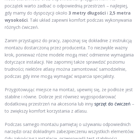
początek warto zadbać o odpowiednią przestrzeń – najlepiej,
gdy mamy do dyspozycji około
3 metry długości
i
2,5 metra
wysokości
. Taki układ zapewni komfort podczas wykonywania
różnych ćwiczeń.
Zanim przystąpisz do pracy, zapoznaj się dokładnie z instrukcją
montażu dostarczoną przez producenta. To niezwykle ważny
krok, ponieważ różne modele mogą mieć odmienne wymagania
dotyczące instalacji. Nie zapomnij także sprawdzić poziomu
trudności; niektóre atlasy można zamontować samodzielnie,
podczas gdy inne mogą wymagać wsparcia specjalisty.
Przygotowując miejsce na montaż, upewnij się, że podłoże jest
stabilne i równe. Dobrze jest również wygospodarować
dodatkową przestrzeń na akcesoria lub inny
sprzęt do ćwiczeń
–
to zwiększy komfort korzystania z atlasu.
Podczas samego montażu pamiętaj o używaniu odpowiednich
narzędzi oraz dokładnym zabezpieczeniu wszystkich elementów.
Gdy zakończysz instalację, przeprowadź test stabilności