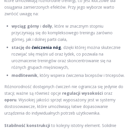
które umożliwiają różnorodne treningi, co jest kluczowe dla
osiągania zamierzonych efektów. Przy jego wyborze warto
zwrócić uwagę na:
wyciąg górny
i
dolly
, które w znacznym stopniu
przyczyniają się do kompleksowego treningu zarówno
górnej, jak i dolnej partii ciała,
stację do
ćwiczenia nóg
, dzięki której można skutecznie
rozwijać siłę mięśni ud oraz łydek, co pozwala na
urozmaicenie treningów oraz skoncentrowanie się na
różnych grupach mięśniowych,
modlitewnik
, który wspiera ćwiczenia bicepsów i tricepsów.
Różnorodność dostępnych ćwiczeń nie ogranicza się jedynie do
stacji; ważne są również opcje
regulacji wysokości
oraz
oporu
. Wysokiej jakości sprzęt wyposażony jest w systemy
dostosowawcze, które umożliwiają łatwe dopasowanie
urządzenia do indywidualnych potrzeb użytkownika.
Stabilność konstrukcji
to kolejny istotny element. Solidnie