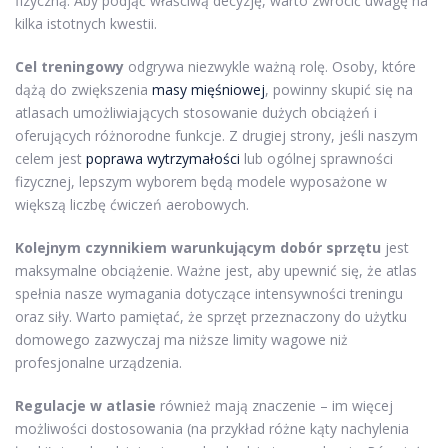
fizyczną. Aby podjąć właściwą decyzję, warto zwrócić uwagę na
kilka istotnych kwestii.
Cel treningowy
odgrywa niezwykle ważną rolę. Osoby, które
dążą do zwiększenia
masy mięśniowej
, powinny skupić się na
atlasach umożliwiających stosowanie dużych obciążeń i
oferujących różnorodne funkcje. Z drugiej strony, jeśli naszym
celem jest
poprawa wytrzymałości
lub ogólnej sprawności
fizycznej, lepszym wyborem będą modele wyposażone w
większą liczbę ćwiczeń aerobowych.
Kolejnym czynnikiem warunkującym dobór sprzętu
jest
maksymalne obciążenie. Ważne jest, aby upewnić się, że atlas
spełnia nasze wymagania dotyczące intensywności treningu
oraz siły. Warto pamiętać, że sprzęt przeznaczony do użytku
domowego zazwyczaj ma niższe limity wagowe niż
profesjonalne urządzenia.
Regulacje w atlasie
również mają znaczenie – im więcej
możliwości dostosowania (na przykład różne kąty nachylenia