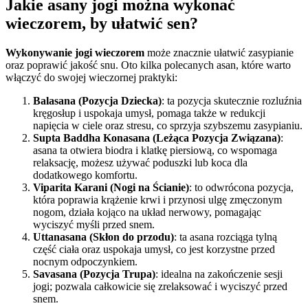
Jakie asany jogi można wykonać
wieczorem, by ułatwić sen?
Wykonywanie jogi wieczorem
może znacznie ułatwić zasypianie
oraz poprawić jakość snu. Oto kilka polecanych asan, które warto
włączyć do swojej wieczornej praktyki:
Balasana (Pozycja Dziecka)
: ta pozycja skutecznie rozluźnia
kręgosłup i uspokaja umysł, pomaga także w redukcji
napięcia w ciele oraz stresu, co sprzyja szybszemu zasypianiu.
Supta Baddha Konasana (Leżąca Pozycja Związana)
:
asana ta otwiera biodra i klatkę piersiową, co wspomaga
relaksację, możesz używać poduszki lub koca dla
dodatkowego komfortu.
Viparita Karani (Nogi na Ścianie)
: to odwrócona pozycja,
która poprawia krążenie krwi i przynosi ulgę zmęczonym
nogom, działa kojąco na układ nerwowy, pomagając
wyciszyć myśli przed snem.
Uttanasana (Skłon do przodu)
: ta asana rozciąga tylną
część ciała oraz uspokaja umysł, co jest korzystne przed
nocnym odpoczynkiem.
Savasana (Pozycja Trupa)
: idealna na zakończenie sesji
jogi; pozwala całkowicie się zrelaksować i wyciszyć przed
snem.