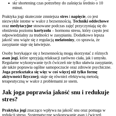
skr shortening czas potrzebny do zaśnięcia średnio o 10
minut.
Praktyka jogi skutecznie zmniejsza
stres
i
napięcie
, co jest
niezwykle istotne w walce z bezsennością.
Techniki oddechowe
oraz
medytacyjne
stosowane podczas zajęć przyczyniają się do
obniżenia poziomu
kortyzolu
– hormonu stresu, który często jest
odpowiedzialny za trudności w zasypianiu. Dodatkowo lepsza
jakość snu wiąże się z regulacją
melatoniny
, co sprawia, że
zasypianie staje się łatwiejsze.
Osoby borykające się z bezsennością mogą skorzystać z różnych
asan jogi
, które sprzyjają relaksacji zarówno ciała, jak i umysłu.
Regularne wykonywanie tych ćwiczeń nie tylko ułatwia zasypianie,
ale także poprawia ogólne samopoczucie oraz zdrowie psychiczne.
Joga przekształca się więc w coś więcej niż tylko formę
aktywności fizycznej;
staje się również efektywną metodą
terapeutyczną w walce z problemami ze snem.
Jak joga poprawia jakość snu i redukuje
stres?
Praktyka jogi
znacząco wpływa na jakość snu oraz pomaga w
redukcji stresu. Systematyczne wykonywanie asan i ćwiczeń