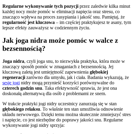
Regularne wykonywanie tych pozycji
przez zaledwie kilka minut
każdej nocy może pomóc w eliminacji napięcia oraz stresu, co
znacząco wpływa na proces zasypiania i jakość snu. Pamiętaj, że
regularność jest kluczowa
– im częściej praktykujesz te asany, tym
lepsze efekty zauważysz w codziennym życiu.
Jak joga nidra może pomóc w walce z
bezsennością?
Joga nidra
, czyli joga snu, to niezwykła praktyka, która może w
znaczący sposób pomóc w zmaganiach z bezsennością. Jej
kluczową zaletą jest umiejętność zapewnienia
głębokiej
regeneracji
zarówno dla umysłu, jak i ciała. Badania wykazują, że
sesje jogi
nidry mogą przynieść korzyści porównywalne do
czterech godzin snu
. Taka efektywność sprawia, że jest ona
doskonałą alternatywą dla osób z problemami ze snem.
W trakcie praktyki jogi nidry uczestnicy zanurzają się w stan
głębokiego relaksu
. To właśnie ten stan umożliwia odnowienie
układu nerwowego. Dzięki temu można skutecznie zmniejszyć stres
i napięcie, co jest niezbędne do poprawy jakości snu. Regularne
wykonywanie jogi nidry sprzyja: