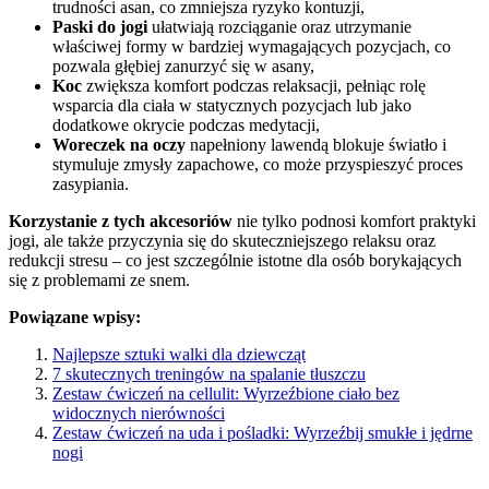
trudności asan, co zmniejsza ryzyko kontuzji,
Paski do jogi
ułatwiają rozciąganie oraz utrzymanie
właściwej formy w bardziej wymagających pozycjach, co
pozwala głębiej zanurzyć się w asany,
Koc
zwiększa komfort podczas relaksacji, pełniąc rolę
wsparcia dla ciała w statycznych pozycjach lub jako
dodatkowe okrycie podczas medytacji,
Woreczek na oczy
napełniony lawendą blokuje światło i
stymuluje zmysły zapachowe, co może przyspieszyć proces
zasypiania.
Korzystanie z tych akcesoriów
nie tylko podnosi komfort praktyki
jogi, ale także przyczynia się do skuteczniejszego relaksu oraz
redukcji stresu – co jest szczególnie istotne dla osób borykających
się z problemami ze snem.
Powiązane wpisy:
Najlepsze sztuki walki dla dziewcząt
7 skutecznych treningów na spalanie tłuszczu
Zestaw ćwiczeń na cellulit: Wyrzeźbione ciało bez
widocznych nierówności
Zestaw ćwiczeń na uda i pośladki: Wyrzeźbij smukłe i jędrne
nogi