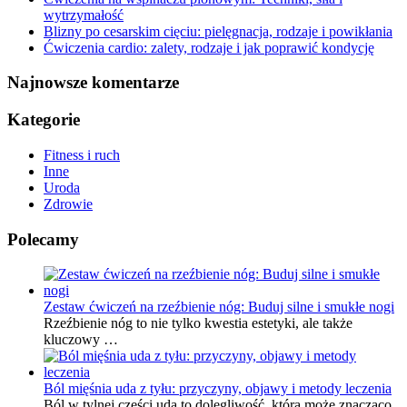
wytrzymałość
Blizny po cesarskim cięciu: pielęgnacja, rodzaje i powikłania
Ćwiczenia cardio: zalety, rodzaje i jak poprawić kondycję
Najnowsze komentarze
Kategorie
Fitness i ruch
Inne
Uroda
Zdrowie
Polecamy
Zestaw ćwiczeń na rzeźbienie nóg: Buduj silne i smukłe nogi
Rzeźbienie nóg to nie tylko kwestia estetyki, ale także
kluczowy …
Ból mięśnia uda z tyłu: przyczyny, objawy i metody leczenia
Ból w tylnej części uda to dolegliwość, która może znacząco