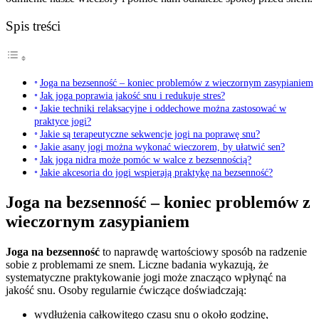
Spis treści
Joga na bezsenność – koniec problemów z wieczornym zasypianiem
Jak joga poprawia jakość snu i redukuje stres?
Jakie techniki relaksacyjne i oddechowe można zastosować w
praktyce jogi?
Jakie są terapeutyczne sekwencje jogi na poprawę snu?
Jakie asany jogi można wykonać wieczorem, by ułatwić sen?
Jak joga nidra może pomóc w walce z bezsennością?
Jakie akcesoria do jogi wspierają praktykę na bezsenność?
Joga na bezsenność – koniec problemów z
wieczornym zasypianiem
Joga na bezsenność
to naprawdę wartościowy sposób na radzenie
sobie z problemami ze snem. Liczne badania wykazują, że
systematyczne praktykowanie jogi może znacząco wpłynąć na
jakość snu. Osoby regularnie ćwiczące doświadczają:
wydłużenia całkowitego czasu snu o około godzinę,