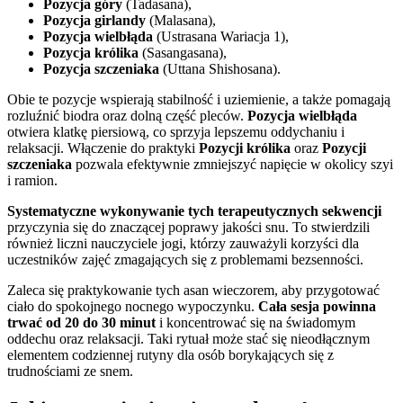
Pozycja góry
(Tadasana),
Pozycja girlandy
(Malasana),
Pozycja wielbłąda
(Ustrasana Wariacja 1),
Pozycja królika
(Sasangasana),
Pozycja szczeniaka
(Uttana Shishosana).
Obie te pozycje wspierają stabilność i uziemienie, a także pomagają
rozluźnić biodra oraz dolną część pleców.
Pozycja wielbłąda
otwiera klatkę piersiową, co sprzyja lepszemu oddychaniu i
relaksacji. Włączenie do praktyki
Pozycji królika
oraz
Pozycji
szczeniaka
pozwala efektywnie zmniejszyć napięcie w okolicy szyi
i ramion.
Systematyczne wykonywanie tych terapeutycznych sekwencji
przyczynia się do znaczącej poprawy jakości snu. To stwierdzili
również liczni nauczyciele jogi, którzy zauważyli korzyści dla
uczestników zajęć zmagających się z problemami bezsenności.
Zaleca się praktykowanie tych asan wieczorem, aby przygotować
ciało do spokojnego nocnego wypoczynku.
Cała sesja powinna
trwać od 20 do 30 minut
i koncentrować się na świadomym
oddechu oraz relaksacji. Taki rytuał może stać się nieodłącznym
elementem codziennej rutyny dla osób borykających się z
trudnościami ze snem.