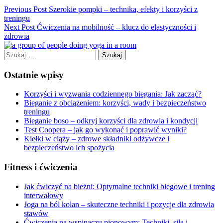
Previous Post
Szerokie pompki – technika, efekty i korzyści z
treningu
Next Post
Ćwiczenia na mobilność – klucz do elastyczności i
zdrowia
Szukaj:
Ostatnie wpisy
Korzyści i wyzwania codziennego biegania: Jak zacząć?
Bieganie z obciążeniem: korzyści, wady i bezpieczeństwo
treningu
Bieganie boso – odkryj korzyści dla zdrowia i kondycji
Test Coopera – jak go wykonać i poprawić wyniki?
Kiełki w ciąży – zdrowe składniki odżywcze i
bezpieczeństwo ich spożycia
Fitness i ćwiczenia
Jak ćwiczyć na bieżni: Optymalne techniki biegowe i trening
interwałowy
Joga na ból kolan – skuteczne techniki i pozycje dla zdrowia
stawów
Ćwiczenia na wspinaczu pionowym: Techniki, siła i