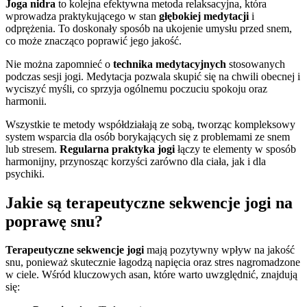
Joga nidra
to kolejna efektywna metoda relaksacyjna, która
wprowadza praktykującego w stan
głębokiej medytacji
i
odprężenia. To doskonały sposób na ukojenie umysłu przed snem,
co może znacząco poprawić jego jakość.
Nie można zapomnieć o
technika medytacyjnych
stosowanych
podczas sesji jogi. Medytacja pozwala skupić się na chwili obecnej i
wyciszyć myśli, co sprzyja ogólnemu poczuciu spokoju oraz
harmonii.
Wszystkie te metody współdziałają ze sobą, tworząc kompleksowy
system wsparcia dla osób borykających się z problemami ze snem
lub stresem.
Regularna praktyka jogi
łączy te elementy w sposób
harmonijny, przynosząc korzyści zarówno dla ciała, jak i dla
psychiki.
Jakie są terapeutyczne sekwencje jogi na
poprawę snu?
Terapeutyczne sekwencje jogi
mają pozytywny wpływ na jakość
snu, ponieważ skutecznie łagodzą napięcia oraz stres nagromadzone
w ciele. Wśród kluczowych asan, które warto uwzględnić, znajdują
się: