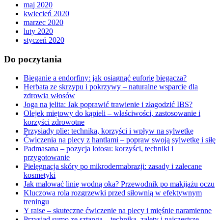
maj 2020
kwiecień 2020
marzec 2020
luty 2020
styczeń 2020
Do poczytania
Bieganie a endorfiny: jak osiągnąć euforię biegacza?
Herbata ze skrzypu i pokrzywy – naturalne wsparcie dla
zdrowia włosów
Joga na jelita: Jak poprawić trawienie i złagodzić IBS?
Olejek miętowy do kąpieli – właściwości, zastosowanie i
korzyści zdrowotne
Przysiady plie: technika, korzyści i wpływ na sylwetkę
Ćwiczenia na plecy z hantlami – popraw swoją sylwetkę i siłę
Padmasana – pozycja lotosu: korzyści, techniki i
przygotowanie
Pielęgnacja skóry po mikrodermabrazji: zasady i zalecane
kosmetyki
Jak malować linię wodną oka? Przewodnik po makijażu oczu
Kluczowa rola rozgrzewki przed siłownią w efektywnym
treningu
Y raise – skuteczne ćwiczenie na plecy i mięśnie naramienne
Przysiad sumo ze sztangą – technika, zalety i najczęstsze