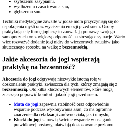
szybszemu zasypianiu,
wydłużeniu czasu trwania snu,
głębszemu snu.
Techniki medytacyjne zawarte w jodze nidra przyczyniają się do
uspokojenia myśli oraz wyciszenia emocji przed snem. Osoby
praktykujące tę formę jogi często zauważają poprawę swojego
samopoczucia oraz większą odporność na stresujące sytuacje. Warto
więc rozważyć dodanie jogi nidry do wieczornych rytuałów jako
skutecznego sposobu na walkę z
bezsennością
.
Jakie akcesoria do jogi wspierają
praktykę na bezsenność?
Akcesoria do jogi
odgrywają niezwykle istotną rolę w
doskonaleniu praktyki, zwłaszcza dla tych, którzy zmagają się z
bezsennością
. Oto kilka kluczowych elementów, które mogą
znacząco poprawić komfort i jakość jogi przed snem.
Mata do jogi
zapewnia stabilność oraz odpowiednie
wsparcie podczas wykonywania asan, co ma ogromne
znaczenie dla
relaksacji
zarówno ciała, jak i umysłu,
Klocki do jogi
stanowią świetne wsparcie w osiąganiu
prawidłowej postawy, ułatwiają dostosowanie poziomu