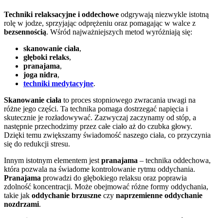
Techniki relaksacyjne i oddechowe
odgrywają niezwykle istotną
rolę w jodze, sprzyjając odprężeniu oraz pomagając w walce z
bezsennością
. Wśród najważniejszych metod wyróżniają się:
skanowanie ciała
,
głęboki relaks
,
pranajama
,
joga nidra
,
techniki medytacyjne
.
Skanowanie ciała
to proces stopniowego zwracania uwagi na
różne jego części. Ta technika pomaga dostrzegać napięcia i
skutecznie je rozładowywać. Zazwyczaj zaczynamy od stóp, a
następnie przechodzimy przez całe ciało aż do czubka głowy.
Dzięki temu zwiększamy świadomość naszego ciała, co przyczynia
się do redukcji stresu.
Innym istotnym elementem jest
pranajama
– technika oddechowa,
która pozwala na świadome kontrolowanie rytmu oddychania.
Pranajama
prowadzi do głębokiego relaksu oraz poprawia
zdolność koncentracji. Może obejmować różne formy oddychania,
takie jak
oddychanie brzuszne
czy
naprzemienne oddychanie
nozdrzami
.