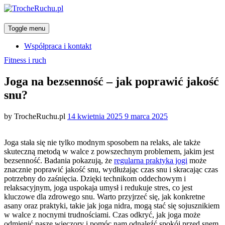
Toggle menu
Współpraca i kontakt
Categories
Fitness i ruch
Joga na bezsenność – jak poprawić jakość
snu?
Posted
by
TrocheRuchu.pl
14 kwietnia 2025
9 marca 2025
on
Joga stała się nie tylko modnym sposobem na relaks, ale także
skuteczną metodą w walce z powszechnym problemem, jakim jest
bezsenność. Badania pokazują, że
regularna praktyka jogi
może
znacznie poprawić jakość snu, wydłużając czas snu i skracając czas
potrzebny do zaśnięcia. Dzięki technikom oddechowym i
relaksacyjnym, joga uspokaja umysł i redukuje stres, co jest
kluczowe dla zdrowego snu. Warto przyjrzeć się, jak konkretne
asany oraz praktyki, takie jak joga nidra, mogą stać się sojusznikiem
w walce z nocnymi trudnościami. Czas odkryć, jak joga może
odmienić nasze wieczory i pomóc nam odnaleźć spokój przed snem.