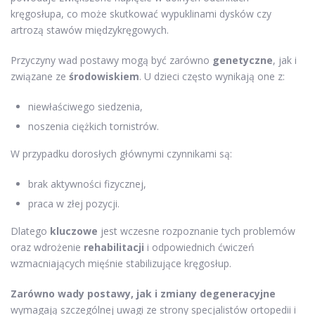
kręgosłupa, co może skutkować wypuklinami dysków czy
artrozą stawów międzykręgowych.
Przyczyny wad postawy mogą być zarówno
genetyczne
, jak i
związane ze
środowiskiem
. U dzieci często wynikają one z:
niewłaściwego siedzenia,
noszenia ciężkich tornistrów.
W przypadku dorosłych głównymi czynnikami są:
brak aktywności fizycznej,
praca w złej pozycji.
Dlatego
kluczowe
jest wczesne rozpoznanie tych problemów
oraz wdrożenie
rehabilitacji
i odpowiednich ćwiczeń
wzmacniających mięśnie stabilizujące kręgosłup.
Zarówno wady postawy, jak i zmiany degeneracyjne
wymagają szczególnej uwagi ze strony specjalistów ortopedii i