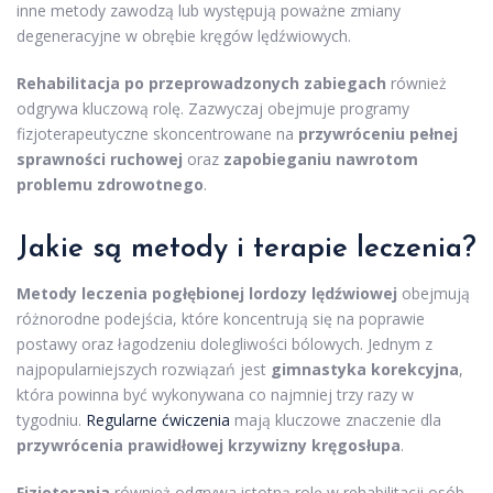
inne metody zawodzą lub występują poważne zmiany
degeneracyjne w obrębie kręgów lędźwiowych.
Rehabilitacja po przeprowadzonych zabiegach
również
odgrywa kluczową rolę. Zazwyczaj obejmuje programy
fizjoterapeutyczne skoncentrowane na
przywróceniu pełnej
sprawności ruchowej
oraz
zapobieganiu nawrotom
problemu zdrowotnego
.
Jakie są metody i terapie leczenia?
Metody leczenia pogłębionej lordozy lędźwiowej
obejmują
różnorodne podejścia, które koncentrują się na poprawie
postawy oraz łagodzeniu dolegliwości bólowych. Jednym z
najpopularniejszych rozwiązań jest
gimnastyka korekcyjna
,
która powinna być wykonywana co najmniej trzy razy w
tygodniu.
Regularne ćwiczenia
mają kluczowe znaczenie dla
przywrócenia prawidłowej krzywizny kręgosłupa
.
Fizjoterapia
również odgrywa istotną rolę w rehabilitacji osób