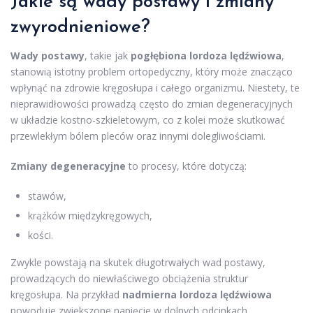
Jakie są wady postawy i zmiany
zwyrodnieniowe?
Wady postawy
, takie jak
pogłębiona lordoza lędźwiowa
,
stanowią istotny problem ortopedyczny, który może znacząco
wpłynąć na zdrowie kręgosłupa i całego organizmu. Niestety, te
nieprawidłowości prowadzą często do zmian degeneracyjnych
w układzie kostno-szkieletowym, co z kolei może skutkować
przewlekłym bólem pleców oraz innymi dolegliwościami.
Zmiany degeneracyjne
to procesy, które dotyczą:
stawów,
krążków międzykręgowych,
kości.
Zwykle powstają na skutek długotrwałych wad postawy,
prowadzących do niewłaściwego obciążenia struktur
kręgosłupa. Na przykład
nadmierna lordoza lędźwiowa
powoduje zwiększone napięcie w dolnych odcinkach