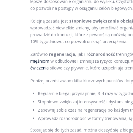
lepsze dostosowanie organizmu do wysiłku. Częstotl
co pozwoli na postępy w osiąganiu celów biegowych.
Kolejną zasadą jest
stopniowe zwiększanie obcią
wprowadzać niewielkie zmiany, aby umożliwić organi
prowadzić do kontuzji, które z pewnością opóźnią po
10% tygodniowo, co pozwoli uniknąć przeciążenia.
Zarówno
regeneracja
, jak i
różnorodność
treningó
mięśniom
w odbudowie i zmniejsza ryzyko kontuzji. 
ćwiczenia
siłowe czy pływanie, które uzupełniają tren
Poniżej przedstawiam kilka kluczowych punktów dot
Regularnie biegaj przynajmniej 3-4 razy w tygod
Stopniowo zwiększaj intensywność i dystans biegu
Zapewnij sobie czas na regenerację po każdym tr
Wprowadź różnorodność w formy trenowania, łącz
Stosując się do tych zasad, można cieszyć się z bie