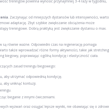
iwość treningów powinna wynosić przynajmniej 3-4 razy w tygodniu,
żenia
. Zaczynając od mniejszych dystansów lub intensywności, warto
zmowi adaptację. Zbyt szybkie zwiększanie obciążenia może
stępy treningowe. Dobrą praktyką jest zwiększanie dystansu o max.
w są równie ważne. Odpowiedni czas na regenerację pomaga
Warto także wprowadzać różne formy aktywności, takie jak stretching
ing biegowy, poprawiając ogólną kondycję i elastyczność ciała.
yczących zasad treningu biegowego:
niu, aby utrzymać odpowiednią kondycję.
, aby uniknąć kontuzji.
eningu.
ąc bieganie z innymi ćwiczeniami.
gowych wyzwań oraz osiągać lepsze wyniki, nie obawiając się o zdrowi