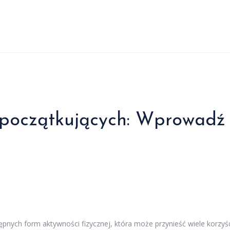
 początkujących: Wprowadź
tępnych form aktywności fizycznej, która może przynieść wiele korzyś