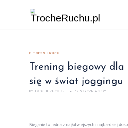
FITNESS I RUCH
Trening biegowy dla
się w świat joggingu
BY
TROCHERUCHU.PL
12 STYCZNIA 2021
Bieganie to jedna z najłatwiejszych i najbardziej dos