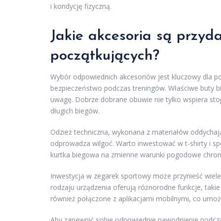
i kondycję fizyczną.
Jakie akcesoria są przyd
początkujących?
Wybór odpowiednich akcesoriów jest kluczowy dla p
bezpieczeństwo podczas treningów. Właściwe buty b
uwagę. Dobrze dobrane obuwie nie tylko wspiera sto
długich biegów.
Odzież techniczna, wykonana z materiałów oddychają
odprowadza wilgoć. Warto inwestować w t-shirty i s
kurtka biegowa na zmienne warunki pogodowe chroni
Inwestycja w zegarek sportowy może przynieść wiele 
rodzaju urządzenia oferują różnorodne funkcje, taki
również połączone z aplikacjami mobilnymi, co umożl
Aby zapewnić sobie odpowiednie nawodnienie podcza