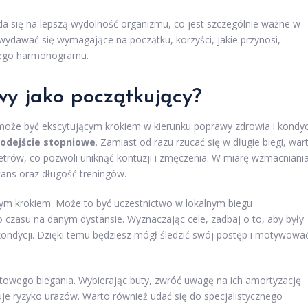
ada się na lepszą wydolność organizmu, co jest szczególnie ważne w
 wydawać się wymagające na początku, korzyści, jakie przynosi,
nnego harmonogramu.
wy jako początkujący?
może być ekscytującym krokiem w kierunku poprawy zdrowia i kondyc
odejście stopniowe
. Zamiast od razu rzucać się w długie biegi, war
etrów, co pozwoli uniknąć kontuzji i zmęczenia. W miarę wzmacniani
ans oraz długość treningów.
ym krokiem. Może to być uczestnictwo w lokalnym biegu
 czasu na danym dystansie. Wyznaczając cele, zadbaj o to, aby były
ndycji. Dzięki temu będziesz mógł śledzić swój postęp i motywowa
owego biegania. Wybierając buty, zwróć uwagę na ich amortyzację
je ryzyko urazów. Warto również udać się do specjalistycznego