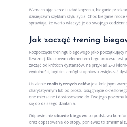
Wzmacniając serce i układ krążenia, bieganie przekł
dzisiejszym szybkim stylu życia. Choć bieganie może
sprawiają, że warto włączyć je do swojego codzie
Jak zacząć trening biego
Rozpoczęcie treningu biegowego jako początkujący 
fizycznej. Kluczowym elementem tego procesu jest
p
zacząć od krótkich dystansów, na przykład 2–3 kilom
wydolności, będziesz mógł stopniowo zwiększać dyst
Ustalenie
realistycznych celów
jest kolejnym ważn
charytatywnym lub po prostu osiągnięcie określonego
one mierzalne i dostosowane do Twojego poziomu ko
się do dalszego działania.
Odpowiednie
obuwie biegowe
to podstawa komfort
oraz dopasowanie do stopy, ponieważ to zminimalizu