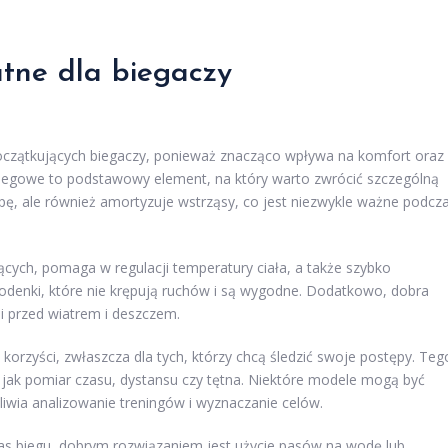
atne dla biegaczy
oczątkujących biegaczy, ponieważ znacząco wpływa na komfort oraz
iegowe to podstawowy element, na który warto zwrócić szczególną
pę, ale również amortyzuje wstrząsy, co jest niezwykle ważne podcz
cych, pomaga w regulacji temperatury ciała, a także szybko
podenki, które nie krępują ruchów i są wygodne. Dodatkowo, dobra
 przed wiatrem i deszczem.
korzyści, zwłaszcza dla tych, którzy chcą śledzić swoje postępy. Teg
e jak pomiar czasu, dystansu czy tętna. Niektóre modele mogą być
iwia analizowanie treningów i wyznaczanie celów.
s biegu, dobrym rozwiązaniem jest użycie pasów na wodę lub