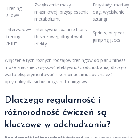
Zwiększenie masy
Przysiady, martwy
Trening
mięśniowej, przyspieszenie
ciąg, wyciskanie
siłowy
metabolizmu
sztangi
Interwałowy
Intensywne spalanie tkanki
Sprints, burpees,
trening
tłuszczowej, długotrwałe
jumping jacks
(HIIT)
efekty
Włączenie tych różnych rodzajów treningów do planu fitness
może znacznie zwiększyć efektywność odchudzania, dlatego
warto eksperymentować z kombinacjami, aby znaleźć
optymalny dla siebie program treningowy.
Dlaczego regularność i
różnorodność ćwiczeń są
kluczowe w odchudzaniu?
Regularność
i
różnorodność ćwiczeń
są kluczowe w procesie