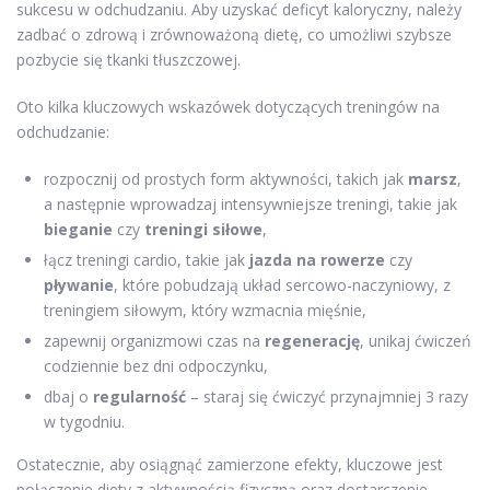
sukcesu w odchudzaniu. Aby uzyskać deficyt kaloryczny, należy
zadbać o zdrową i zrównoważoną dietę, co umożliwi szybsze
pozbycie się tkanki tłuszczowej.
Oto kilka kluczowych wskazówek dotyczących treningów na
odchudzanie:
rozpocznij od prostych form aktywności, takich jak
marsz
,
a następnie wprowadzaj intensywniejsze treningi, takie jak
bieganie
czy
treningi siłowe
,
łącz treningi cardio, takie jak
jazda na rowerze
czy
pływanie
, które pobudzają układ sercowo-naczyniowy, z
treningiem siłowym, który wzmacnia mięśnie,
zapewnij organizmowi czas na
regenerację
, unikaj ćwiczeń
codziennie bez dni odpoczynku,
dbaj o
regularność
– staraj się ćwiczyć przynajmniej 3 razy
w tygodniu.
Ostatecznie, aby osiągnąć zamierzone efekty, kluczowe jest
połączenie diety z aktywnością fizyczną oraz dostarczenie