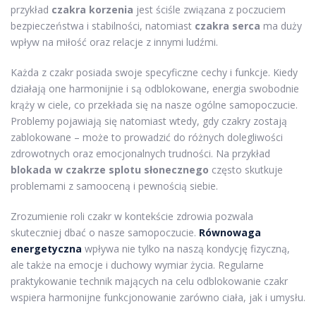
przykład
czakra korzenia
jest ściśle związana z poczuciem
bezpieczeństwa i stabilności, natomiast
czakra serca
ma duży
wpływ na miłość oraz relacje z innymi ludźmi.
Każda z czakr posiada swoje specyficzne cechy i funkcje. Kiedy
działają one harmonijnie i są odblokowane, energia swobodnie
krąży w ciele, co przekłada się na nasze ogólne samopoczucie.
Problemy pojawiają się natomiast wtedy, gdy czakry zostają
zablokowane – może to prowadzić do różnych dolegliwości
zdrowotnych oraz emocjonalnych trudności. Na przykład
blokada w czakrze splotu słonecznego
często skutkuje
problemami z samooceną i pewnością siebie.
Zrozumienie roli czakr w kontekście zdrowia pozwala
skuteczniej dbać o nasze samopoczucie.
Równowaga
energetyczna
wpływa nie tylko na naszą kondycję fizyczną,
ale także na emocje i duchowy wymiar życia. Regularne
praktykowanie technik mających na celu odblokowanie czakr
wspiera harmonijne funkcjonowanie zarówno ciała, jak i umysłu.