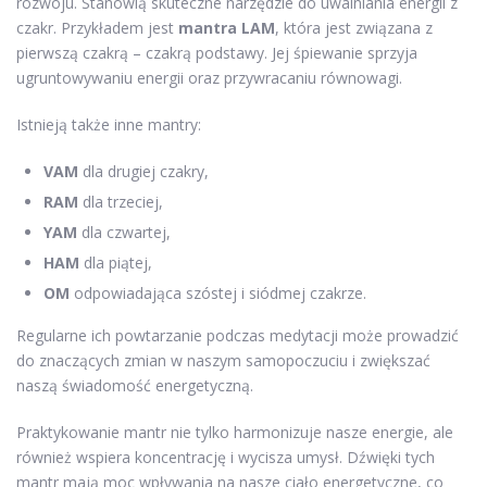
rozwoju. Stanowią skuteczne narzędzie do uwalniania energii z
czakr. Przykładem jest
mantra LAM
, która jest związana z
pierwszą czakrą – czakrą podstawy. Jej śpiewanie sprzyja
ugruntowywaniu energii oraz przywracaniu równowagi.
Istnieją także inne mantry:
VAM
dla drugiej czakry,
RAM
dla trzeciej,
YAM
dla czwartej,
HAM
dla piątej,
OM
odpowiadająca szóstej i siódmej czakrze.
Regularne ich powtarzanie podczas medytacji może prowadzić
do znaczących zmian w naszym samopoczuciu i zwiększać
naszą świadomość energetyczną.
Praktykowanie mantr nie tylko harmonizuje nasze energie, ale
również wspiera koncentrację i wycisza umysł. Dźwięki tych
mantr mają moc wpływania na nasze ciało energetyczne, co