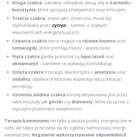
Druga czakra
, sakralna, odnajduje swoją siłę w
karneolu
i
bursztynie
, które sprzyjają kreatywności oraz emocjom,
Trzecia czakra
, znana jako słoneczna, może być
stymulowana przez
cytryn
– kamień o znanych
właściwościach energetyzujących,
Czwarta czakra
serca reaguje na
różowe kwarce
oraz
szmaragdy
, które promują miłość i współczucie,
Piąta czakra
gardła pomocne są
lapis lazuli
oraz
akwamaryn
– kamienie te ułatwiają komunikację,
Szósta czakra
trzeciego oka korzysta z
ametystu
oraz
sodalitu
; obydwa te kryształy wspierają naszą intuicję i
percepcję,
Ostatnia siódma czakra
korony aktywowana jest przez
takie kryształy jak
górski
czy
diamenty
, które łączą nas z
wyższymi poziomami świadomości.
Terapia kamieniami
nie tylko pobudza punkty energetyczne w
ciele, ale także przyczynia się do ogólnej harmonizacji energii
wewnętrznej.
Regularne wykorzystywanie odpowiednich