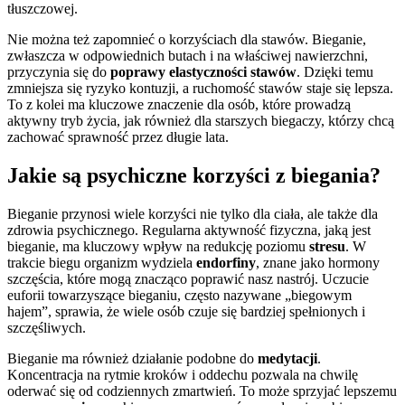
tłuszczowej.
Nie można też zapomnieć o korzyściach dla stawów. Bieganie,
zwłaszcza w odpowiednich butach i na właściwej nawierzchni,
przyczynia się do
poprawy elastyczności stawów
. Dzięki temu
zmniejsza się ryzyko kontuzji, a ruchomość stawów staje się lepsza.
To z kolei ma kluczowe znaczenie dla osób, które prowadzą
aktywny tryb życia, jak również dla starszych biegaczy, którzy chcą
zachować sprawność przez długie lata.
Jakie są psychiczne korzyści z biegania?
Bieganie przynosi wiele korzyści nie tylko dla ciała, ale także dla
zdrowia psychicznego. Regularna aktywność fizyczna, jaką jest
bieganie, ma kluczowy wpływ na redukcję poziomu
stresu
. W
trakcie biegu organizm wydziela
endorfiny
, znane jako hormony
szczęścia, które mogą znacząco poprawić nasz nastrój. Uczucie
euforii towarzyszące bieganiu, często nazywane „biegowym
hajem”, sprawia, że wiele osób czuje się bardziej spełnionych i
szczęśliwych.
Bieganie ma również działanie podobne do
medytacji
.
Koncentracja na rytmie kroków i oddechu pozwala na chwilę
oderwać się od codziennych zmartwień. To może sprzyjać lepszemu