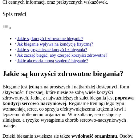
Ci cennych informacji oraz praktycznych wskazówek.
Spis treści
Jakie są korzyści zdrowotne biegania?
Jak bieganie wpływa na kondycję fizyczną?
Jakie są psychiczne korzyści z biegania?
Jak zacząć biegać, aby czerpać korzyści zdrowotne?
Jakie akcesoria mogą wspierać bieganie?
Jakie są korzyści zdrowotne biegania?
Bieganie jest jedną z najprostszych i najbardziej dostępnych form
aktywności fizycznej, które niesie ze sobą wiele korzyści
zdrowotnych. Jedną z najważniejszych zalet biegania jest
poprawa
kondycji sercowo-naczyniowej
. Regularne treningi tego typu
wzmacniają serce, co sprzyja efektywniejszemu krążeniu krwi i
lepszemu dotlenieniu organizmu. W rezultacie, serce staje się
silniejsze, a ryzyko wystąpienia chorób sercowo-naczyniowych
maleje.
Dzięki bieganiu zwiększa się także
wydolność organizmu
. Osoby,