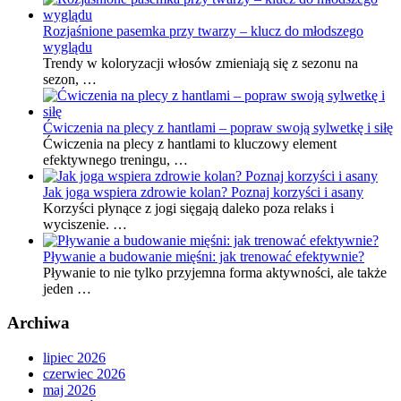
Rozjaśnione pasemka przy twarzy – klucz do młodszego
wyglądu
Trendy w koloryzacji włosów zmieniają się z sezonu na
sezon, …
Ćwiczenia na plecy z hantlami – popraw swoją sylwetkę i siłę
Ćwiczenia na plecy z hantlami to kluczowy element
efektywnego treningu, …
Jak joga wspiera zdrowie kolan? Poznaj korzyści i asany
Korzyści płynące z jogi sięgają daleko poza relaks i
wyciszenie. …
Pływanie a budowanie mięśni: jak trenować efektywnie?
Pływanie to nie tylko przyjemna forma aktywności, ale także
jeden …
Archiwa
lipiec 2026
czerwiec 2026
maj 2026