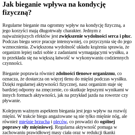
Jak bieganie wpływa na kondycję
fizyczną?
Regularne bieganie ma ogromny wpływ na kondycję fizyczną, a
jego korzyści mają długotrwały charakter. Jednym z
najważniejszych efektów jest
zwiększenie wydolności serca i płuc
.
Podczas biegu serce pracuje intensywniej, co przyczynia się do jego
wzmocnienia. Zwiększona wydolność układu krążenia sprawia, że
organizm lepiej radzi sobie z zadaniami wymagającymi wysiłku, a
to przekłada się na większą łatwość w wykonywaniu codziennych
czynności.
Bieganie poprawia również
zdolności tlenowe organizmu
, co
oznacza, że dostarcza on więcej tlenu do mięśni podczas wysiłku.
Dzięki regularnej aktywności fizycznej, nasz organizm staje się
bardziej odporny na zmęczenie, co skutkuje lepszymi wynikami w
innych formach aktywności, jak na przykład jazda na rowerze czy
pływanie.
Kolejnym ważnym aspektem biegania jest jego wpływ na rozwój
mięśni. W trakcie biegu angażowane są nie tylko mięśnie nóg, ale
również
mięśnie brzucha
i
pleców
, co prowadzi do
ogólnej
poprawy siły mięśniowej
. Regularna aktywność pomaga w
zachowaniu prawidłowej masy ciała oraz w redukcji tkanki