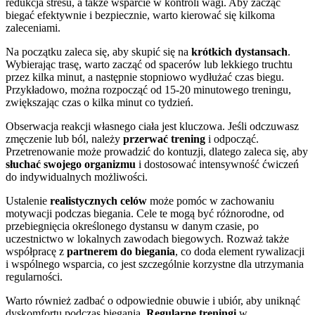
redukcja stresu, a także wsparcie w kontroli wagi. Aby zacząć
biegać efektywnie i bezpiecznie, warto kierować się kilkoma
zaleceniami.
Na początku zaleca się, aby skupić się na
krótkich dystansach
.
Wybierając trasę, warto zacząć od spacerów lub lekkiego truchtu
przez kilka minut, a następnie stopniowo wydłużać czas biegu.
Przykładowo, można rozpocząć od 15-20 minutowego treningu,
zwiększając czas o kilka minut co tydzień.
Obserwacja reakcji własnego ciała jest kluczowa. Jeśli odczuwasz
zmęczenie lub ból, należy
przerwać trening
i odpocząć.
Przetrenowanie może prowadzić do kontuzji, dlatego zaleca się, aby
słuchać swojego organizmu
i dostosować intensywność ćwiczeń
do indywidualnych możliwości.
Ustalenie
realistycznych celów
może pomóc w zachowaniu
motywacji podczas biegania. Cele te mogą być różnorodne, od
przebiegnięcia określonego dystansu w danym czasie, po
uczestnictwo w lokalnych zawodach biegowych. Rozważ także
współpracę z
partnerem do biegania
, co doda element rywalizacji
i wspólnego wsparcia, co jest szczególnie korzystne dla utrzymania
regularności.
Warto również zadbać o odpowiednie obuwie i ubiór, aby uniknąć
dyskomfortu podczas biegania.
Regularne treningi
w