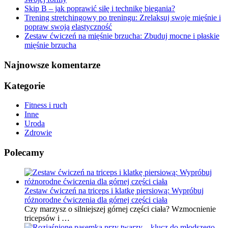
Skip B – jak poprawić siłę i technikę biegania?
Trening stretchingowy po treningu: Zrelaksuj swoje mięśnie i
popraw swoją elastyczność
Zestaw ćwiczeń na mięśnie brzucha: Zbuduj mocne i płaskie
mięśnie brzucha
Najnowsze komentarze
Kategorie
Fitness i ruch
Inne
Uroda
Zdrowie
Polecamy
Zestaw ćwiczeń na triceps i klatkę piersiową: Wypróbuj
różnorodne ćwiczenia dla górnej części ciała
Czy marzysz o silniejszej górnej części ciała? Wzmocnienie
tricepsów i …