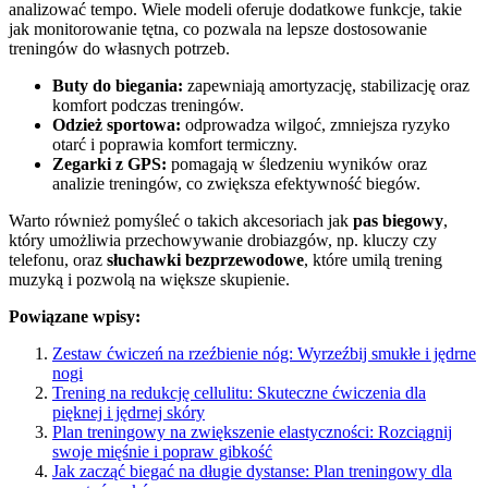
analizować tempo. Wiele modeli oferuje dodatkowe funkcje, takie
jak monitorowanie tętna, co pozwala na lepsze dostosowanie
treningów do własnych potrzeb.
Buty do biegania:
zapewniają amortyzację, stabilizację oraz
komfort podczas treningów.
Odzież sportowa:
odprowadza wilgoć, zmniejsza ryzyko
otarć i poprawia komfort termiczny.
Zegarki z GPS:
pomagają w śledzeniu wyników oraz
analizie treningów, co zwiększa efektywność biegów.
Warto również pomyśleć o takich akcesoriach jak
pas biegowy
,
który umożliwia przechowywanie drobiazgów, np. kluczy czy
telefonu, oraz
słuchawki bezprzewodowe
, które umilą trening
muzyką i pozwolą na większe skupienie.
Powiązane wpisy:
Zestaw ćwiczeń na rzeźbienie nóg: Wyrzeźbij smukłe i jędrne
nogi
Trening na redukcję cellulitu: Skuteczne ćwiczenia dla
pięknej i jędrnej skóry
Plan treningowy na zwiększenie elastyczności: Rozciągnij
swoje mięśnie i popraw gibkość
Jak zacząć biegać na długie dystanse: Plan treningowy dla