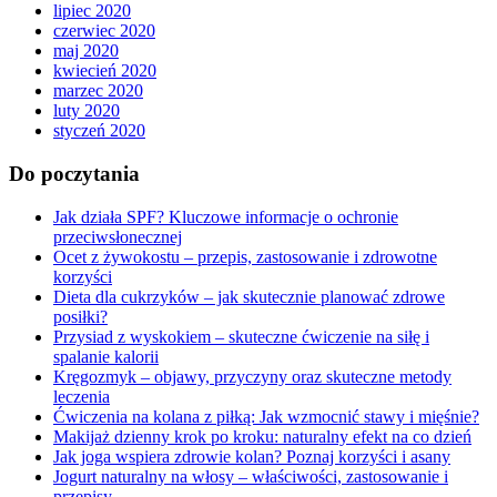
lipiec 2020
czerwiec 2020
maj 2020
kwiecień 2020
marzec 2020
luty 2020
styczeń 2020
Do poczytania
Jak działa SPF? Kluczowe informacje o ochronie
przeciwsłonecznej
Ocet z żywokostu – przepis, zastosowanie i zdrowotne
korzyści
Dieta dla cukrzyków – jak skutecznie planować zdrowe
posiłki?
Przysiad z wyskokiem – skuteczne ćwiczenie na siłę i
spalanie kalorii
Kręgozmyk – objawy, przyczyny oraz skuteczne metody
leczenia
Ćwiczenia na kolana z piłką: Jak wzmocnić stawy i mięśnie?
Makijaż dzienny krok po kroku: naturalny efekt na co dzień
Jak joga wspiera zdrowie kolan? Poznaj korzyści i asany
Jogurt naturalny na włosy – właściwości, zastosowanie i
przepisy