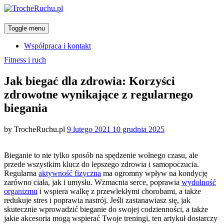
Toggle menu
Współpraca i kontakt
Categories
Fitness i ruch
Jak biegać dla zdrowia: Korzyści
zdrowotne wynikające z regularnego
biegania
Posted
by
TrocheRuchu.pl
9 lutego 2021
10 grudnia 2025
on
Bieganie to nie tylko sposób na spędzenie wolnego czasu, ale
przede wszystkim klucz do lepszego zdrowia i samopoczucia.
Regularna
aktywność fizyczna
ma ogromny wpływ na kondycję
zarówno ciała, jak i umysłu. Wzmacnia serce, poprawia
wydolność
organizmu
i wspiera walkę z przewlekłymi chorobami, a także
redukuje stres i poprawia nastrój. Jeśli zastanawiasz się, jak
skutecznie wprowadzić bieganie do swojej codzienności, a także
jakie akcesoria mogą wspierać Twoje treningi, ten artykuł dostarczy