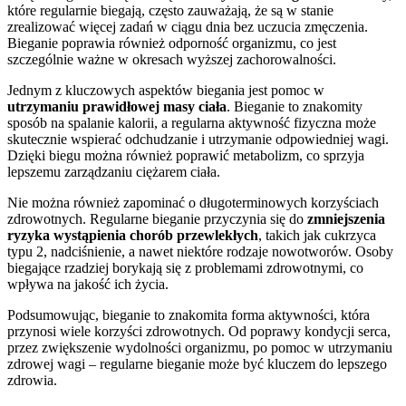
które regularnie biegają, często zauważają, że są w stanie
zrealizować więcej zadań w ciągu dnia bez uczucia zmęczenia.
Bieganie poprawia również odporność organizmu, co jest
szczególnie ważne w okresach wyższej zachorowalności.
Jednym z kluczowych aspektów biegania jest pomoc w
utrzymaniu prawidłowej masy ciała
. Bieganie to znakomity
sposób na spalanie kalorii, a regularna aktywność fizyczna może
skutecznie wspierać odchudzanie i utrzymanie odpowiedniej wagi.
Dzięki biegu można również poprawić metabolizm, co sprzyja
lepszemu zarządzaniu ciężarem ciała.
Nie można również zapominać o długoterminowych korzyściach
zdrowotnych. Regularne bieganie przyczynia się do
zmniejszenia
ryzyka wystąpienia chorób przewlekłych
, takich jak cukrzyca
typu 2, nadciśnienie, a nawet niektóre rodzaje nowotworów. Osoby
biegające rzadziej borykają się z problemami zdrowotnymi, co
wpływa na jakość ich życia.
Podsumowując, bieganie to znakomita forma aktywności, która
przynosi wiele korzyści zdrowotnych. Od poprawy kondycji serca,
przez zwiększenie wydolności organizmu, po pomoc w utrzymaniu
zdrowej wagi – regularne bieganie może być kluczem do lepszego
zdrowia.