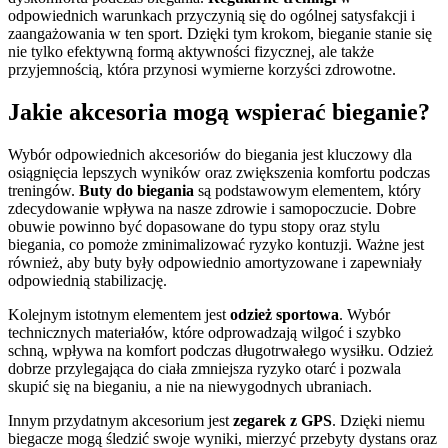
odpowiednich warunkach przyczynią się do ogólnej satysfakcji i
zaangażowania w ten sport. Dzięki tym krokom, bieganie stanie się
nie tylko efektywną formą aktywności fizycznej, ale także
przyjemnością, która przynosi wymierne korzyści zdrowotne.
Jakie akcesoria mogą wspierać bieganie?
Wybór odpowiednich akcesoriów do biegania jest kluczowy dla
osiągnięcia lepszych wyników oraz zwiększenia komfortu podczas
treningów.
Buty do biegania
są podstawowym elementem, który
zdecydowanie wpływa na nasze zdrowie i samopoczucie. Dobre
obuwie powinno być dopasowane do typu stopy oraz stylu
biegania, co pomoże zminimalizować ryzyko kontuzji. Ważne jest
również, aby buty były odpowiednio amortyzowane i zapewniały
odpowiednią stabilizację.
Kolejnym istotnym elementem jest
odzież sportowa
. Wybór
technicznych materiałów, które odprowadzają wilgoć i szybko
schną, wpływa na komfort podczas długotrwałego wysiłku. Odzież
dobrze przylegająca do ciała zmniejsza ryzyko otarć i pozwala
skupić się na bieganiu, a nie na niewygodnych ubraniach.
Innym przydatnym akcesorium jest
zegarek z GPS
. Dzięki niemu
biegacze mogą śledzić swoje wyniki, mierzyć przebyty dystans oraz