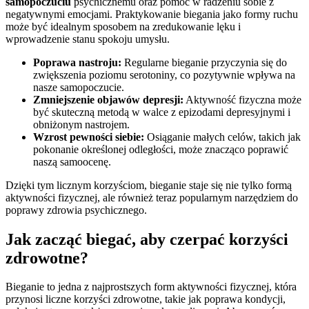
samopoczuciu
psychicznemu oraz pomóc w radzeniu sobie z
negatywnymi emocjami. Praktykowanie biegania jako formy ruchu
może być idealnym sposobem na zredukowanie lęku i
wprowadzenie stanu spokoju umysłu.
Poprawa nastroju:
Regularne bieganie przyczynia się do
zwiększenia poziomu serotoniny, co pozytywnie wpływa na
nasze samopoczucie.
Zmniejszenie objawów depresji:
Aktywność fizyczna może
być skuteczną metodą w walce z epizodami depresyjnymi i
obniżonym nastrojem.
Wzrost pewności siebie:
Osiąganie małych celów, takich jak
pokonanie określonej odległości, może znacząco poprawić
naszą samoocenę.
Dzięki tym licznym korzyściom, bieganie staje się nie tylko formą
aktywności fizycznej, ale również teraz popularnym narzędziem do
poprawy zdrowia psychicznego.
Jak zacząć biegać, aby czerpać korzyści
zdrowotne?
Bieganie to jedna z najprostszych form aktywności fizycznej, która
przynosi liczne korzyści zdrowotne, takie jak poprawa kondycji,