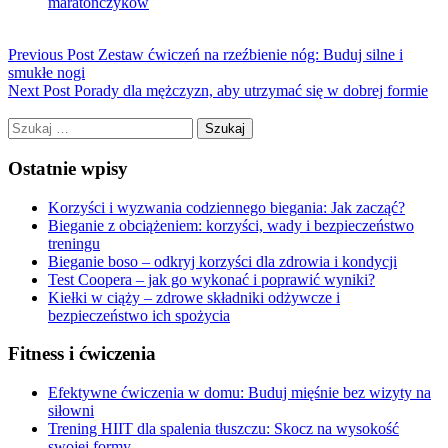
maratończyków
Previous Post
Zestaw ćwiczeń na rzeźbienie nóg: Buduj silne i
smukłe nogi
Next Post
Porady dla mężczyzn, aby utrzymać się w dobrej formie
Szukaj:
Ostatnie wpisy
Korzyści i wyzwania codziennego biegania: Jak zacząć?
Bieganie z obciążeniem: korzyści, wady i bezpieczeństwo
treningu
Bieganie boso – odkryj korzyści dla zdrowia i kondycji
Test Coopera – jak go wykonać i poprawić wyniki?
Kiełki w ciąży – zdrowe składniki odżywcze i
bezpieczeństwo ich spożycia
Fitness i ćwiczenia
Efektywne ćwiczenia w domu: Buduj mięśnie bez wizyty na
siłowni
Trening HIIT dla spalenia tłuszczu: Skocz na wysokość
swojej formy