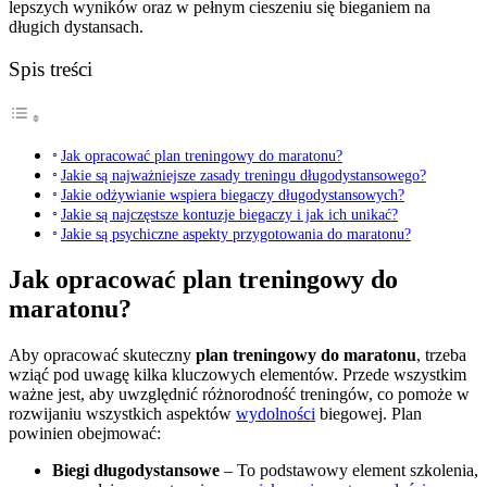
lepszych wyników oraz w pełnym cieszeniu się bieganiem na
długich dystansach.
Spis treści
Jak opracować plan treningowy do maratonu?
Jakie są najważniejsze zasady treningu długodystansowego?
Jakie odżywianie wspiera biegaczy długodystansowych?
Jakie są najczęstsze kontuzje biegaczy i jak ich unikać?
Jakie są psychiczne aspekty przygotowania do maratonu?
Jak opracować plan treningowy do
maratonu?
Aby opracować skuteczny
plan treningowy do maratonu
, trzeba
wziąć pod uwagę kilka kluczowych elementów. Przede wszystkim
ważne jest, aby uwzględnić różnorodność treningów, co pomoże w
rozwijaniu wszystkich aspektów
wydolności
biegowej. Plan
powinien obejmować:
Biegi długodystansowe
– To podstawowy element szkolenia,