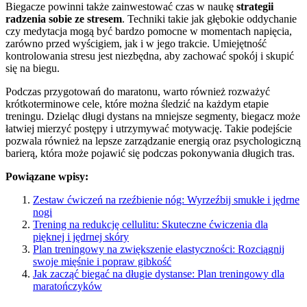
Biegacze powinni także zainwestować czas w naukę
strategii
radzenia sobie ze stresem
. Techniki takie jak głębokie oddychanie
czy medytacja mogą być bardzo pomocne w momentach napięcia,
zarówno przed wyścigiem, jak i w jego trakcie. Umiejętność
kontrolowania stresu jest niezbędna, aby zachować spokój i skupić
się na biegu.
Podczas przygotowań do maratonu, warto również rozważyć
krótkoterminowe cele, które można śledzić na każdym etapie
treningu. Dzieląc długi dystans na mniejsze segmenty, biegacz może
łatwiej mierzyć postępy i utrzymywać motywację. Takie podejście
pozwala również na lepsze zarządzanie energią oraz psychologiczną
barierą, która może pojawić się podczas pokonywania długich tras.
Powiązane wpisy:
Zestaw ćwiczeń na rzeźbienie nóg: Wyrzeźbij smukłe i jędrne
nogi
Trening na redukcję cellulitu: Skuteczne ćwiczenia dla
pięknej i jędrnej skóry
Plan treningowy na zwiększenie elastyczności: Rozciągnij
swoje mięśnie i popraw gibkość
Jak zacząć biegać na długie dystanse: Plan treningowy dla
maratończyków