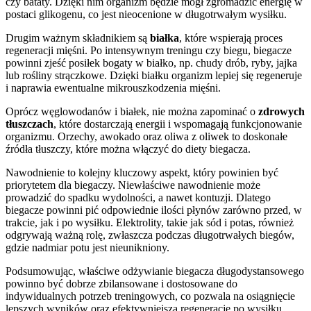
czy bataty. Dzięki nim organizm będzie mógł zgromadzić energię w
postaci glikogenu, co jest nieocenione w długotrwałym wysiłku.
Drugim ważnym składnikiem są
białka
, które wspierają proces
regeneracji mięśni. Po intensywnym treningu czy biegu, biegacze
powinni zjeść posiłek bogaty w białko, np. chudy drób, ryby, jajka
lub rośliny strączkowe. Dzięki białku organizm lepiej się regeneruje
i naprawia ewentualne mikrouszkodzenia mięśni.
Oprócz węglowodanów i białek, nie można zapominać o
zdrowych
tłuszczach
, które dostarczają energii i wspomagają funkcjonowanie
organizmu. Orzechy, awokado oraz oliwa z oliwek to doskonałe
źródła tłuszczy, które można włączyć do diety biegacza.
Nawodnienie to kolejny kluczowy aspekt, który powinien być
priorytetem dla biegaczy. Niewłaściwe nawodnienie może
prowadzić do spadku wydolności, a nawet kontuzji. Dlatego
biegacze powinni pić odpowiednie ilości płynów zarówno przed, w
trakcie, jak i po wysiłku. Elektrolity, takie jak sód i potas, również
odgrywają ważną rolę, zwłaszcza podczas długotrwałych biegów,
gdzie nadmiar potu jest nieunikniony.
Podsumowując, właściwe odżywianie biegacza długodystansowego
powinno być dobrze zbilansowane i dostosowane do
indywidualnych potrzeb treningowych, co pozwala na osiągnięcie
lepszych wyników oraz efektywniejszą regenerację po wysiłku.