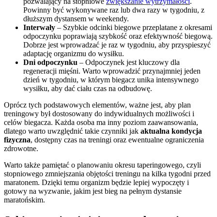
pozwalający na stopniowe
zwiększanie wytrzymałości
.
Powinny być wykonywane raz lub dwa razy w tygodniu, z
dłuższym dystansem w weekendy.
Interwały
– Szybkie odcinki biegowe przeplatane z okresami
odpoczynku poprawiają szybkość oraz efektywność biegową.
Dobrze jest wprowadzać je raz w tygodniu, aby przyspieszyć
adaptację organizmu do wysiłku.
Dni odpoczynku
– Odpoczynek jest kluczowy dla
regeneracji mięśni. Warto wprowadzić przynajmniej jeden
dzień w tygodniu, w którym biegacz unika intensywnego
wysiłku, aby dać ciału czas na odbudowę.
Oprócz tych podstawowych elementów, ważne jest, aby plan
treningowy był dostosowany do indywidualnych możliwości i
celów biegacza. Każda osoba ma inny poziom zaawansowania,
dlatego warto uwzględnić takie czynniki jak
aktualna kondycja
fizyczna
, dostępny czas na treningi oraz ewentualne ograniczenia
zdrowotne.
Warto także pamiętać o planowaniu okresu taperingowego, czyli
stopniowego zmniejszania objętości treningu na kilka tygodni przed
maratonem. Dzięki temu organizm będzie lepiej wypoczęty i
gotowy na wyzwanie, jakim jest bieg na pełnym dystansie
maratońskim.