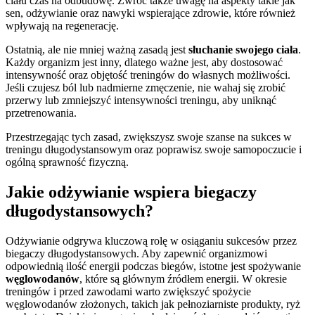
ciału czas na odbudowę. Zwróć także uwagę na aspekty takie jak
sen, odżywianie oraz nawyki wspierające zdrowie, które również
wpływają na regenerację.
Ostatnią, ale nie mniej ważną zasadą jest
słuchanie swojego ciała
.
Każdy organizm jest inny, dlatego ważne jest, aby dostosować
intensywność oraz objętość treningów do własnych możliwości.
Jeśli czujesz ból lub nadmierne zmęczenie, nie wahaj się zrobić
przerwy lub zmniejszyć intensywności treningu, aby uniknąć
przetrenowania.
Przestrzegając tych zasad, zwiększysz swoje szanse na sukces w
treningu długodystansowym oraz poprawisz swoje samopoczucie i
ogólną sprawność fizyczną.
Jakie odżywianie wspiera biegaczy
długodystansowych?
Odżywianie odgrywa kluczową rolę w osiąganiu sukcesów przez
biegaczy długodystansowych. Aby zapewnić organizmowi
odpowiednią ilość energii podczas biegów, istotne jest spożywanie
węglowodanów
, które są głównym źródłem energii. W okresie
treningów i przed zawodami warto zwiększyć spożycie
węglowodanów złożonych, takich jak pełnoziarniste produkty, ryż