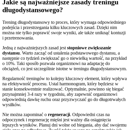
Jakie są najważniejsze zasady treningu
długodystansowego?
Trening długodystansowy to proces, który wymaga odpowiedniego
podejścia i przestrzegania kilku kluczowych zasad. Dzięki nim
można nie tylko poprawić swoje wyniki, ale także uniknąć kontuzji
i przetrenowania.
Jedną z najważniejszych zasad jest
stopniowe zwiększanie
dystansu
. Warto zacząć od ustalenia podstawowego dystansu, a
następnie co tydzień zwiększać go o niewielką wartość, na przykład
o 10%. Taki sposób pozwala organizmowi na adaptację do
obciążeń, co jest szczególnie istotne w treningu długodystansowym.
Regularność treningów to kolejny kluczowy element, który wpływa
na efektywność procesu. Ustal harmonogram, który będziesz w
stanie konsekwentnie realizować. Optymalnie, powinno się biegać
przynajmniej 3-4 razy w tygodniu, aby zapewnić organizmowi
odpowiednią dawkę ruchu oraz przyzwyczaić go do długotrwałych
wysiłków.
Nie można zapominać o
regeneracji
. Odpowiedni czas na
odpoczynek i regenerację mięśni jest ważny dla osiągnięcia
lepszych wyników. Planuj dni wolne od biegania, aby dać swojemu