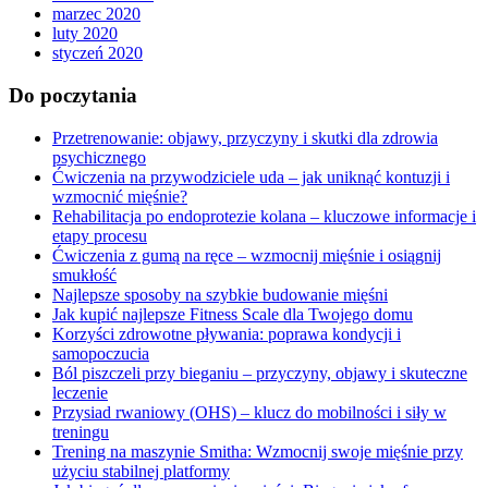
marzec 2020
luty 2020
styczeń 2020
Do poczytania
Przetrenowanie: objawy, przyczyny i skutki dla zdrowia
psychicznego
Ćwiczenia na przywodziciele uda – jak uniknąć kontuzji i
wzmocnić mięśnie?
Rehabilitacja po endoprotezie kolana – kluczowe informacje i
etapy procesu
Ćwiczenia z gumą na ręce – wzmocnij mięśnie i osiągnij
smukłość
Najlepsze sposoby na szybkie budowanie mięśni
Jak kupić najlepsze Fitness Scale dla Twojego domu
Korzyści zdrowotne pływania: poprawa kondycji i
samopoczucia
Ból piszczeli przy bieganiu – przyczyny, objawy i skuteczne
leczenie
Przysiad rwaniowy (OHS) – klucz do mobilności i siły w
treningu
Trening na maszynie Smitha: Wzmocnij swoje mięśnie przy
użyciu stabilnej platformy