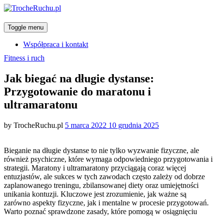
Toggle menu
Współpraca i kontakt
Categories
Fitness i ruch
Jak biegać na długie dystanse:
Przygotowanie do maratonu i
ultramaratonu
Posted
by
TrocheRuchu.pl
5 marca 2022
10 grudnia 2025
on
Bieganie na długie dystanse to nie tylko wyzwanie fizyczne, ale
również psychiczne, które wymaga odpowiedniego przygotowania i
strategii. Maratony i ultramaratony przyciągają coraz więcej
entuzjastów, ale sukces w tych zawodach często zależy od dobrze
zaplanowanego treningu, zbilansowanej diety oraz umiejętności
unikania kontuzji. Kluczowe jest zrozumienie, jak ważne są
zarówno aspekty fizyczne, jak i mentalne w procesie przygotowań.
Warto poznać sprawdzone zasady, które pomogą w osiągnięciu