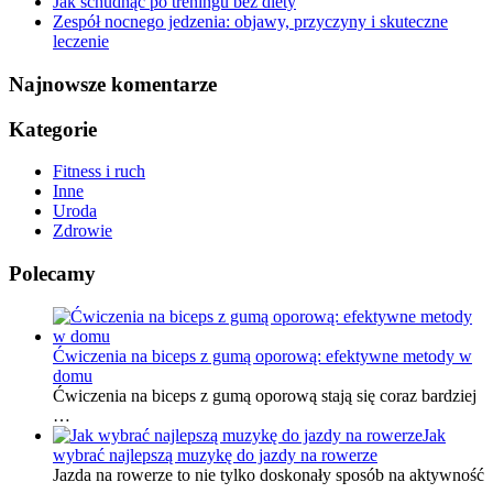
Jak schudnąć po treningu bez diety
Zespół nocnego jedzenia: objawy, przyczyny i skuteczne
leczenie
Najnowsze komentarze
Kategorie
Fitness i ruch
Inne
Uroda
Zdrowie
Polecamy
Ćwiczenia na biceps z gumą oporową: efektywne metody w
domu
Ćwiczenia na biceps z gumą oporową stają się coraz bardziej
…
Jak
wybrać najlepszą muzykę do jazdy na rowerze
Jazda na rowerze to nie tylko doskonały sposób na aktywność