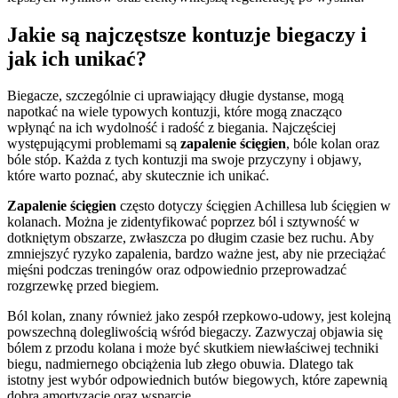
Jakie są najczęstsze kontuzje biegaczy i
jak ich unikać?
Biegacze, szczególnie ci uprawiający długie dystanse, mogą
napotkać na wiele typowych kontuzji, które mogą znacząco
wpłynąć na ich wydolność i radość z biegania. Najczęściej
występującymi problemami są
zapalenie ścięgien
, bóle kolan oraz
bóle stóp. Każda z tych kontuzji ma swoje przyczyny i objawy,
które warto poznać, aby skutecznie ich unikać.
Zapalenie ścięgien
często dotyczy ścięgien Achillesa lub ścięgien w
kolanach. Można je zidentyfikować poprzez ból i sztywność w
dotkniętym obszarze, zwłaszcza po długim czasie bez ruchu. Aby
zmniejszyć ryzyko zapalenia, bardzo ważne jest, aby nie przeciążać
mięśni podczas treningów oraz odpowiednio przeprowadzać
rozgrzewkę przed biegiem.
Ból kolan, znany również jako zespół rzepkowo-udowy, jest kolejną
powszechną dolegliwością wśród biegaczy. Zazwyczaj objawia się
bólem z przodu kolana i może być skutkiem niewłaściwej techniki
biegu, nadmiernego obciążenia lub złego obuwia. Dlatego tak
istotny jest wybór odpowiednich butów biegowych, które zapewnią
dobrą amortyzację oraz wsparcie.