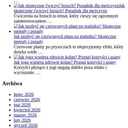
…
Jak
skutecznie ćwiczyć brzuch? Poradnik dla mężczyzn
Ćwiczenia na brzuch to temat, który cieszy się ogromnym
zainteresowaniem …
Jak pozbyć się czerwonych plam po trądziku? Skuteczne
metody i porady
Czerwone plamy po pryszczach to nieprzyjemny efekt, który
dotyka wiele …
Jak joga wspiera zdrowie kolan? Poznaj korzyści i asany
Korzyści płynące z jogi sięgają daleko poza relaks i
wyciszenie. …
Archiwa
lipiec 2026
czerwiec 2026
maj 2026
kwiecień 2026
marzec 2026
luty 2026
styczeń 2026