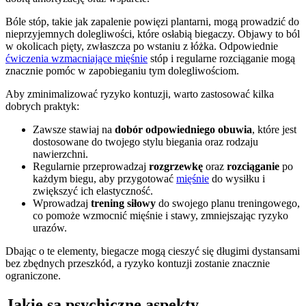
Bóle stóp, takie jak zapalenie powięzi plantarni, mogą prowadzić do
nieprzyjemnych dolegliwości, które osłabią biegaczy. Objawy to ból
w okolicach pięty, zwłaszcza po wstaniu z łóżka. Odpowiednie
ćwiczenia wzmacniające mięśnie
stóp i regularne rozciąganie mogą
znacznie pomóc w zapobieganiu tym dolegliwościom.
Aby zminimalizować ryzyko kontuzji, warto zastosować kilka
dobrych praktyk:
Zawsze stawiaj na
dobór odpowiedniego obuwia
, które jest
dostosowane do twojego stylu biegania oraz rodzaju
nawierzchni.
Regularnie przeprowadzaj
rozgrzewkę
oraz
rozciąganie
po
każdym biegu, aby przygotować
mięśnie
do wysiłku i
zwiększyć ich elastyczność.
Wprowadzaj
trening siłowy
do swojego planu treningowego,
co pomoże wzmocnić mięśnie i stawy, zmniejszając ryzyko
urazów.
Dbając o te elementy, biegacze mogą cieszyć się długimi dystansami
bez zbędnych przeszkód, a ryzyko kontuzji zostanie znacznie
ograniczone.
Jakie są psychiczne aspekty