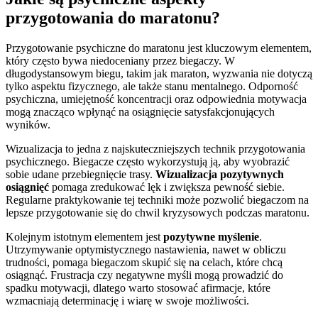
przygotowania do maratonu?
Przygotowanie psychiczne do maratonu jest kluczowym elementem,
który często bywa niedoceniany przez biegaczy. W
długodystansowym biegu, takim jak maraton, wyzwania nie dotyczą
tylko aspektu fizycznego, ale także stanu mentalnego. Odporność
psychiczna, umiejętność koncentracji oraz odpowiednia motywacja
mogą znacząco wpłynąć na osiągnięcie satysfakcjonujących
wyników.
Wizualizacja to jedna z najskuteczniejszych technik przygotowania
psychicznego. Biegacze często wykorzystują ją, aby wyobrazić
sobie udane przebiegnięcie trasy.
Wizualizacja pozytywnych
osiągnięć
pomaga zredukować lęk i zwiększa pewność siebie.
Regularne praktykowanie tej techniki może pozwolić biegaczom na
lepsze przygotowanie się do chwil kryzysowych podczas maratonu.
Kolejnym istotnym elementem jest
pozytywne myślenie
.
Utrzymywanie optymistycznego nastawienia, nawet w obliczu
trudności, pomaga biegaczom skupić się na celach, które chcą
osiągnąć. Frustracja czy negatywne myśli mogą prowadzić do
spadku motywacji, dlatego warto stosować afirmacje, które
wzmacniają determinację i wiarę w swoje możliwości.