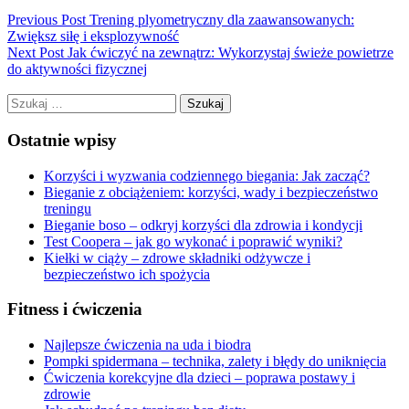
Previous Post
Trening plyometryczny dla zaawansowanych:
Zwiększ siłę i eksplozywność
Next Post
Jak ćwiczyć na zewnątrz: Wykorzystaj świeże powietrze
do aktywności fizycznej
Szukaj:
Ostatnie wpisy
Korzyści i wyzwania codziennego biegania: Jak zacząć?
Bieganie z obciążeniem: korzyści, wady i bezpieczeństwo
treningu
Bieganie boso – odkryj korzyści dla zdrowia i kondycji
Test Coopera – jak go wykonać i poprawić wyniki?
Kiełki w ciąży – zdrowe składniki odżywcze i
bezpieczeństwo ich spożycia
Fitness i ćwiczenia
Najlepsze ćwiczenia na uda i biodra
Pompki spidermana – technika, zalety i błędy do uniknięcia
Ćwiczenia korekcyjne dla dzieci – poprawa postawy i
zdrowie