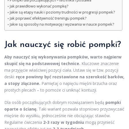
Pompki dla początkujących – technika i postawa
Jak prawidłowo wykonać pompkę?
Jakie są etapy nauki i poziomy trudności w progresji pompek?
Jak poprawić efektywność treningu pompek?
Jakie są sposoby na motywację i wyzwania w nauce pompek?
Jak nauczyć się robić pompki
?
Aby nauczyć się wykonywania pompków, warto najpierw
skupić się na podstawowej technice.
Kluczowe znaczenie
ma przyjęcie właściwej pozycji ciała. Ustaw się w tzw. pozycji
deski:
ręce powinny być rozstawione na szerokość barków,
a stopy złączone.
Pamiętaj o napięciu mięśni brzucha oraz
prostych plecach – to pomoże ci uniknąć kontuzji.
Dla osób początkujących dobrym rozwiązaniem będą
pompki
oparte o ścianę.
Taki wariant pozwala stopniowo przyzwyczaić
mięśnie do wysiłku, jednocześnie nie obciążając stawów.
Regularne ćwiczenia
2-3 razy w tygodniu
mogą przynieść
zauważalne efekty już po
2-3 tygodniach.