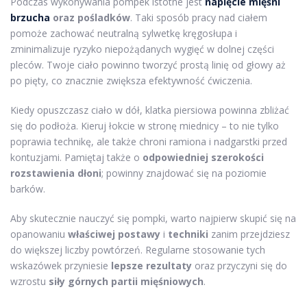
Podczas wykonywania pompek istotne jest
napięcie mięśni
brzucha
oraz pośladków
. Taki sposób pracy nad ciałem
pomoże zachować neutralną sylwetkę kręgosłupa i
zminimalizuje ryzyko niepożądanych wygięć w dolnej części
pleców. Twoje ciało powinno tworzyć prostą linię od głowy aż
po pięty, co znacznie zwiększa efektywność ćwiczenia.
Kiedy opuszczasz ciało w dół, klatka piersiowa powinna zbliżać
się do podłoża. Kieruj łokcie w stronę miednicy – to nie tylko
poprawia technikę, ale także chroni ramiona i nadgarstki przed
kontuzjami. Pamiętaj także o
odpowiedniej szerokości
rozstawienia dłoni
; powinny znajdować się na poziomie
barków.
Aby skutecznie nauczyć się pompki, warto najpierw skupić się na
opanowaniu
właściwej postawy
i
techniki
zanim przejdziesz
do większej liczby powtórzeń. Regularne stosowanie tych
wskazówek przyniesie
lepsze rezultaty
oraz przyczyni się do
wzrostu
siły górnych partii mięśniowych
.