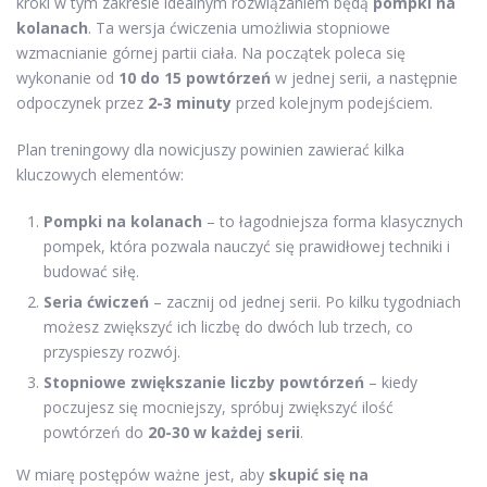
kroki w tym zakresie idealnym rozwiązaniem będą
pompki na
kolanach
. Ta wersja ćwiczenia umożliwia stopniowe
wzmacnianie górnej partii ciała. Na początek poleca się
wykonanie od
10 do 15 powtórzeń
w jednej serii, a następnie
odpoczynek przez
2-3 minuty
przed kolejnym podejściem.
Plan treningowy dla nowicjuszy powinien zawierać kilka
kluczowych elementów:
Pompki na kolanach
– to łagodniejsza forma klasycznych
pompek, która pozwala nauczyć się prawidłowej techniki i
budować siłę.
Seria ćwiczeń
– zacznij od jednej serii. Po kilku tygodniach
możesz zwiększyć ich liczbę do dwóch lub trzech, co
przyspieszy rozwój.
Stopniowe zwiększanie liczby powtórzeń
– kiedy
poczujesz się mocniejszy, spróbuj zwiększyć ilość
powtórzeń do
20-30 w każdej serii
.
W miarę postępów ważne jest, aby
skupić się na