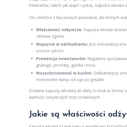
minerałów, takich jak wapń i potas, kapusta włosk
Oto niektóre z kluczowych powodów, dla których war
Właściwości odżywcze:
Kapusta włoska dostar
zdrowie ogólne.
Wsparcie w odchudzaniu:
Jest niskokaloryczna
uczucie sytości.
Prewencja nowotworów:
Regularne spożywani
grubego, prostaty, gardła i nosa.
Wszechstronność w kuchni:
Delikatniejszy sm
różnorodne dania, od zup po gołąbki.
Dodanie kapusty włoskiej do diety to krok w stronę zd
wartości odżywczych oraz smakowych.
Jakie są właściwości odży
Kapusta włoska to warzywo o wyjątkowo korzystny