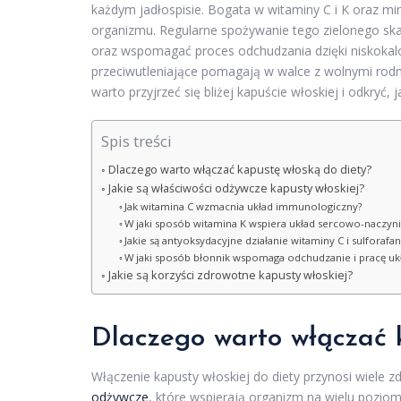
każdym jadłospisie. Bogata w witaminy C i K oraz min
organizmu. Regularne spożywanie tego zielonego sk
oraz wspomagać proces odchudzania dzięki niskokalor
przeciwutleniające pomagają w walce z wolnymi rod
warto przyjrzeć się bliżej kapuście włoskiej i odkryć
Spis treści
Dlaczego warto włączać kapustę włoską do diety?
Jakie są właściwości odżywcze kapusty włoskiej?
Jak witamina C wzmacnia układ immunologiczny?
W jaki sposób witamina K wspiera układ sercowo-naczyn
Jakie są antyoksydacyjne działanie witaminy C i sulforafa
W jaki sposób błonnik wspomaga odchudzanie i pracę uk
Jakie są korzyści zdrowotne kapusty włoskiej?
Dlaczego warto włączać 
Włączenie kapusty włoskiej do diety przynosi wiele
odżywcze
, które wspierają organizm na wielu pozioma