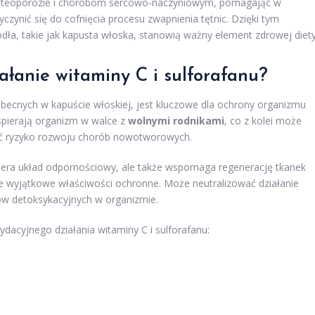
osteoporozie i chorobom sercowo-naczyniowym, pomagając w
czynić się do cofnięcia procesu zwapnienia tętnic. Dzięki tym
ódła, takie jak kapusta włoska, stanowią ważny element zdrowej diety
ałanie witaminy C i sulforafanu?
 obecnych w kapuście włoskiej, jest kluczowe dla ochrony organizmu
spierają organizm w walce z
wolnymi rodnikami
, co z kolei może
zać ryzyko rozwoju chorób nowotworowych.
spiera układ odpornościowy, ale także wspomaga regenerację tkanek
uje wyjątkowe właściwości ochronne. Może neutralizować działanie
w detoksykacyjnych w organizmie.
ydacyjnego działania witaminy C i sulforafanu: