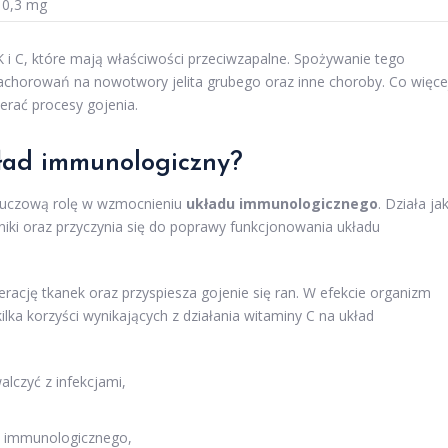
0,3 mg
 i C, które mają właściwości przeciwzapalne. Spożywanie tego
chorowań na nowotwory jelita grubego oraz inne choroby. Co więce
ierać procesy gojenia.
ład immunologiczny?
kluczową rolę w wzmocnieniu
układu immunologicznego
. Działa ja
dniki oraz przyczynia się do poprawy funkcjonowania układu
rację tkanek oraz przyspiesza gojenie się ran. W efekcie organizm
kilka korzyści wynikających z działania witaminy C na układ
czyć z infekcjami,
du immunologicznego,