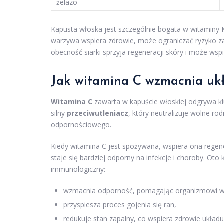
żelazo
Kapusta włoska jest szczególnie bogata w witaminy K
warzywa wspiera zdrowie, może ograniczać ryzyko za
obecność siarki sprzyja regeneracji skóry i może wsp
Jak witamina C wzmacnia uk
Witamina C
zawarta w kapuście włoskiej odgrywa 
silny
przeciwutleniacz
, który neutralizuje wolne ro
odpornościowego.
Kiedy witamina C jest spożywana, wspiera ona regene
staje się bardziej odporny na infekcje i choroby. Oto 
immunologiczny:
wzmacnia odporność, pomagając organizmowi wal
przyspiesza proces gojenia się ran,
redukuje stan zapalny, co wspiera zdrowie ukła