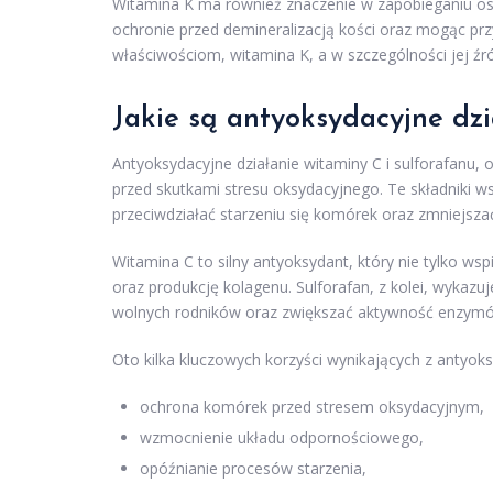
Witamina K ma również znaczenie w zapobieganiu 
ochronie przed demineralizacją kości oraz mogąc przy
właściwościom, witamina K, a w szczególności jej źr
Jakie są antyoksydacyjne dzi
Antyoksydacyjne działanie witaminy C i sulforafanu,
przed skutkami stresu oksydacyjnego. Te składniki w
przeciwdziałać starzeniu się komórek oraz zmniejs
Witamina C to silny antyoksydant, który nie tylko w
oraz produkcję kolagenu. Sulforafan, z kolei, wykaz
wolnych rodników oraz zwiększać aktywność enzymó
Oto kilka kluczowych korzyści wynikających z antyoks
ochrona komórek przed stresem oksydacyjnym,
wzmocnienie układu odpornościowego,
opóźnianie procesów starzenia,