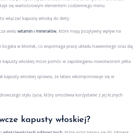
a staje się wartościowym elementem codziennego menu.
to włączać kapustę włoską do diety:
cza wielu
witamin i minerałów
, które mają pozytywny wpływ na
 i bogata w błonnik, co wspomaga pracę układu trawiennego oraz da
e kapusty włoskiej może pomóc w zapobieganiu nowotworom jelita
ak kapusty włoskiej sprawia, że łatwo wkomponowuje się w
rowszego stylu życia, który umożliwia korzystanie z jej licznych
wcze kapusty włoskiej?
ch
właściwościach odżywczych
, które przyczyniają się do zdrowia.