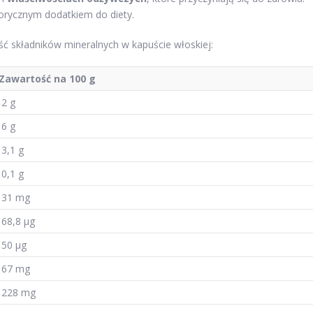
alorycznym dodatkiem do diety.
ć składników mineralnych w kapuście włoskiej:
Zawartość na 100 g
2 g
6 g
3,1 g
0,1 g
31 mg
68,8 μg
50 μg
67 mg
228 mg