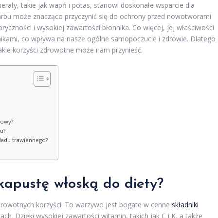
erały, takie jak wapń i potas, stanowi doskonałe wsparcie dla
arbu może znacząco przyczynić się do ochrony przed nowotworami
yczności i wysokiej zawartości błonnika. Co więcej, jej właściwości
nikami, co wpływa na nasze ogólne samopoczucie i zdrowie. Dlatego
, jakie korzyści zdrowotne może nam przynieść.
iowy?
nu?
ładu trawiennego?
kapustę włoską do diety?
 zdrowotnych korzyści. To warzywo jest bogate w cenne
składniki
ch. Dzięki wysokiej zawartości witamin, takich jak C i K, a także