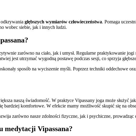
o odkrywania
głębszych wymiarów człowieczeństwa
. Pomaga uczestn
o wobec siebie, jak i innych ludzi.
ipassana?
ytywnie zarówno na ciało, jak i umysł. Regularne praktykowanie jogi ni
łatwiej jest utrzymać wygodną postawę podczas sesji, co sprzyja głębs
 doskonały sposób na wyciszenie myśli. Poprzez techniki oddechowe o
ksza naszą świadomość. W praktyce Vipassany joga może służyć jako
ą się bardziej komfortowe. W efekcie mamy możliwość skupić się na o
zwija zarówno nasze zdolności fizyczne, jak i psychiczne, prowadząc d
su medytacji Vipassana?