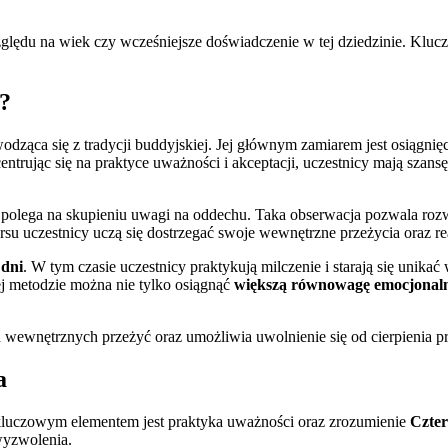
ględu na wiek czy wcześniejsze doświadczenie w tej dziedzinie. Kluc
a?
ywodząca się z tradycji buddyjskiej. Jej głównym zamiarem jest osiągn
ując się na praktyce uważności i akceptacji, uczestnicy mają szansę le
a polega na skupieniu uwagi na oddechu. Taka obserwacja pozwala ro
rsu uczestnicy uczą się dostrzegać swoje wewnętrzne przeżycia oraz re
 dni
. W tym czasie uczestnicy praktykują milczenie i starają się unika
tej metodzie można nie tylko osiągnąć
większą równowagę emocjonal
ewnętrznych przeżyć oraz umożliwia uwolnienie się od cierpienia przez
a
 kluczowym elementem jest praktyka uważności oraz zrozumienie
Czter
wyzwolenia.