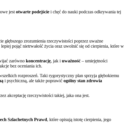
zowe jest
otwarte podejście
i chęć do nauki podczas odkrywania tej
ięcie głębszego zrozumienia rzeczywistości poprzez uważne
piej pojąć nietrwałość życia oraz uwolnić się od cierpienia, które w
zwijać zarówno
koncentrację
, jak i
uważność
– umiejętności
akcje bez oceniania ich.
ć wszelkich rozproszeń. Taki rygorystyczny plan sprzyja głębokiemu
ną
i psychiczną, ale także poprawić
ogólny stan zdrowia
 akceptację rzeczywistości takiej, jaka ona jest.
ech Szlachetnych Prawd
, które opisują istotę cierpienia, jego