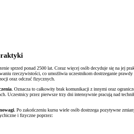
raktyki
zenie sprzed ponad 2500 lat. Coraz więcej osób decyduje się na jej p
awaniu rzeczywistości, co umożliwia uczestnikom dostrzeganie prawdy 
mocji oraz odczuć fizycznych.
czenia
. Oznacza to całkowity brak komunikacji z innymi oraz ogranicz
ch. Uczestnicy przez pierwsze trzy dni intensywnie pracują nad techn
wnowagi
. Po zakończeniu kursu wiele osób dostrzega pozytywne zmia
chiczne i fizyczne poprzez: