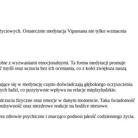
h życiowych. Ostatecznie medytacja Vipassana nie tylko wzmacnia
 sobie z wyzwaniami emocjonalnymi. Ta forma medytacji promuje
myśli oraz uczucia bez ich oceniania, co z kolei zwiększa naszą
ujące się w medytację często doświadczają głębokiego oczyszczenia
nych ludzi, co pozytywnie wpływa na relacje międzyludzkie.
e odczucia fizyczne oraz emocje w danym momencie. Taka świadomość
pulsywność oraz niezdrowe reakcje na bodźce stresowe.
ra zdrowie psychiczne i znacząco podnosi jakość codziennego życia.