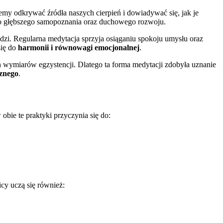
żemy odkrywać źródła naszych cierpień i dowiadywać się, jak je
do głębszego samopoznania oraz duchowego rozwoju.
udzi. Regularna medytacja sprzyja osiąganiu spokoju umysłu oraz
się do
harmonii i równowagi emocjonalnej
.
wymiarów egzystencji. Dlatego ta forma medytacji zdobyła uznanie
znego
.
obie te praktyki przyczynia się do:
cy uczą się również: