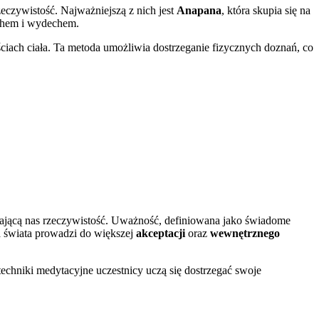
eczywistość. Najważniejszą z nich jest
Anapana
, która skupia się na
echem i wydechem.
ęściach ciała. Ta metoda umożliwia dostrzeganie fizycznych doznań, co
zającą nas rzeczywistość. Uważność, definiowana jako świadome
ia świata prowadzi do większej
akceptacji
oraz
wewnętrznego
techniki medytacyjne uczestnicy uczą się dostrzegać swoje