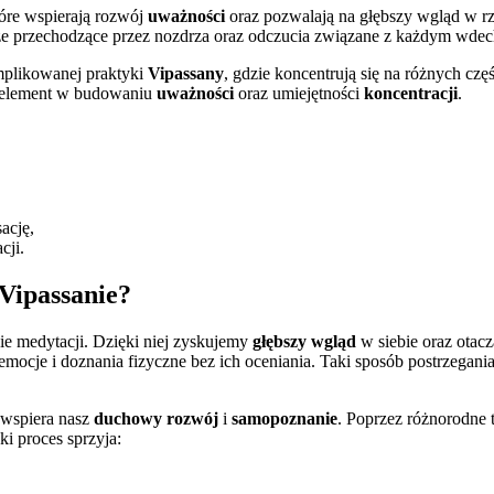
tóre wspierają rozwój
uważności
oraz pozwalają na głębszy wgląd w rz
rze przechodzące przez nozdrza oraz odczucia związane z każdym wd
omplikowanej praktyki
Vipassany
, gdzie koncentrują się na różnych cz
y element w budowaniu
uważności
oraz umiejętności
koncentracji
.
ację,
cji.
 Vipassanie?
e medytacji. Dzięki niej zyskujemy
głębszy wgląd
w siebie oraz otac
emocje i doznania fizyczne bez ich oceniania. Taki sposób postrzegan
 wspiera nasz
duchowy rozwój
i
samopoznanie
. Poprzez różnorodne 
ki proces sprzyja: