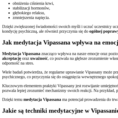
obniżenia ciśnienia krwi,
stabilizacji hormonów,
głębokiego relaksu,
zmniejszenia napięcia.
Dzięki zwiększonej świadomości swoich myśli i uczuć uczestnicy uczą
kondycję psychiczną, ale również przyczynia się do
ogólnej poprawy
Jak medytacja Vipassana wpływa na emocje
Medytacja Vipassana
znacząco wpływa na nasze emocje oraz poziom
akceptację
oraz
uważność
, co pozwala na głębsze zrozumienie włas
odporność na stres.
Wiele badań potwierdza, że regularne uprawianie Vipassany może pr
psychicznego, co przyczynia się do osiągnięcia wewnętrznego spokoju
Kluczowym elementem praktyki Vipassany jest rozwijanie umiejętno
pozwala lepiej zrozumieć mechanizmy swoich reakcji. Na przykład, 
Dzięki temu
medytacja Vipassana
ma potencjał prowadzenia do trwa
Jakie są techniki medytacyjne w Vipassani