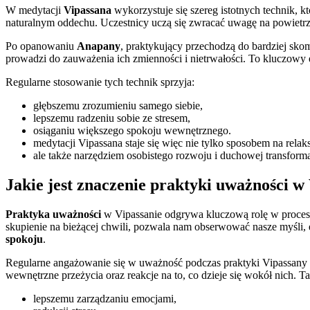
W medytacji
Vipassana
wykorzystuje się szereg istotnych technik, k
naturalnym oddechu. Uczestnicy uczą się zwracać uwagę na powiet
Po opanowaniu
Anapany
, praktykujący przechodzą do bardziej sk
prowadzi do zauważenia ich zmienności i nietrwałości. To kluczow
Regularne stosowanie tych technik sprzyja:
głębszemu zrozumieniu samego siebie,
lepszemu radzeniu sobie ze stresem,
osiąganiu większego spokoju wewnętrznego.
medytacji Vipassana staje się więc nie tylko sposobem na relaks
ale także narzędziem osobistego rozwoju i duchowej transforma
Jakie jest znaczenie praktyki uważności w
Praktyka uważności
w Vipassanie odgrywa kluczową rolę w procesi
skupienie na bieżącej chwili, pozwala nam obserwować nasze myśli, 
spokoju
.
Regularne angażowanie się w uważność podczas praktyki Vipassany
wewnętrzne przeżycia oraz reakcje na to, co dzieje się wokół nich. Ta
lepszemu zarządzaniu emocjami,