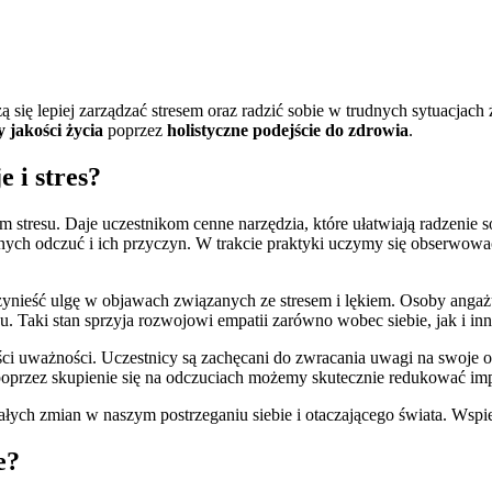
 się lepiej zarządzać stresem oraz radzić sobie w trudnych sytuacjac
 jakości życia
poprzez
holistyczne podejście do zdrowia
.
 i stres?
 stresu. Daje uczestnikom cenne narzędzia, które ułatwiają radzenie
nych odczuć i ich przyczyn. W trakcie praktyki uczymy się obserwować 
zynieść ulgę w objawach związanych ze stresem i lękiem. Osoby angaż
. Taki stan sprzyja rozwojowi empatii zarówno wobec siebie, jak i in
ści uważności. Uczestnicy są zachęcani do zwracania uwagi na swoj
poprzez skupienie się na odczuciach możemy skutecznie redukować im
łych zmian w naszym postrzeganiu siebie i otaczającego świata. Wspie
e?