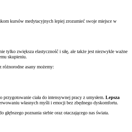
ikom kursów medytacyjnych lepiej zrozumieć swoje miejsce w
e tylko zwiększa elastyczność i siłę, ale także jest niezwykle ważne
zemu skupieniu.
raz różnorodne asany możemy:
 przygotowanie ciała do intensywnej pracy z umysłem.
Lepsza
bserwowaniu własnych myśli i emocji bez zbędnego dyskomfortu.
o głębszego poznania siebie oraz otaczającego nas świata.