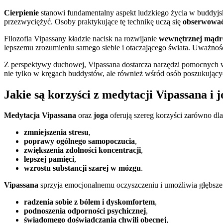
Cierpienie
stanowi fundamentalny aspekt ludzkiego życia w buddyjski
przezwyciężyć. Osoby praktykujące tę technikę uczą się
obserwować 
Filozofia Vipassany kładzie nacisk na rozwijanie
wewnętrznej mądro
lepszemu zrozumieniu samego siebie i otaczającego świata. Uważność
Z perspektywy duchowej, Vipassana dostarcza narzędzi pomocnych w
nie tylko w kręgach buddystów, ale również wśród osób poszukując
Jakie są korzyści z medytacji Vipassana i j
Medytacja Vipassana
oraz
joga
oferują szereg korzyści zarówno dla
zmniejszenia stresu
,
poprawy ogólnego samopoczucia
,
zwiększenia zdolności koncentracji
,
lepszej pamięci
,
wzrostu substancji szarej w mózgu
.
Vipassana
sprzyja emocjonalnemu oczyszczeniu i umożliwia głębsze z
radzenia sobie z bólem i dyskomfortem
,
podnoszenia odporności psychicznej
,
świadomego doświadczania chwili obecnej
,