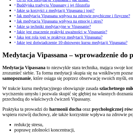
Buddyjska tradycja Vipassany i jej filozofia
Jakie są korzyści z medytacji Vipassana i jogi?
Jak medytacja Vipassana wpływa na zdrowie psychiczne i fizyczne?
Jak medytacja Vipassana wpływa na emocje i stres?
Jakie są techniki medytacyjne w Vipassanie?
Jakie jest znaczenie praktyki uważności w Vipassanie?
Jaka jest rola jogi w praktyce medytacji Vipassana?
Jakie jest doświadczenie 10-dniowego kursu medytacji Vipassana?
Medytacja Vipassana – wprowadzenie do p
Medytacja Vipassana
to niezwykle stara technika, mająca swoje kor
zrozumieć siebie. Ta forma medytacji skupia się na wnikliwym pozn
samopoznanie
, które osiąga się poprzez obserwację swoich myśli, e
W trakcie kursu medytacyjnego obowiązuje zasada
szlachetnego mil
wyciszeniu umysłu i pozwala skupić się głębiej na własnych doznania
przechodzą do właściwych ćwiczeń Vipassany.
Praktyka ta prowadzi do
harmonii ducha
oraz
psychologicznej ró
wspiera rozwój duchowy, ale także korzystnie wpływa na zdrowie psy
redukcję stresu,
poprawę zdolności koncentracji,