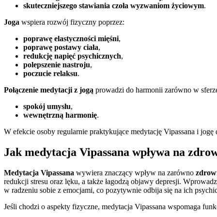
skuteczniejszego stawiania czoła wyzwaniom życiowym
.
Joga
wspiera rozwój fizyczny poprzez:
poprawę elastyczności mięśni
,
poprawę postawy ciała
,
redukcję napięć psychicznych
,
polepszenie nastroju
,
poczucie relaksu
.
Połączenie medytacji z jogą
prowadzi do harmonii zarówno w sferze 
spokój umysłu
,
wewnętrzną harmonię
.
W efekcie osoby regularnie praktykujące medytację Vipassana i jogę
Jak medytacja Vipassana wpływa na zdrowi
Medytacja Vipassana
wywiera znaczący wpływ na zarówno
zdrowi
redukcji stresu oraz lęku, a także łagodzą objawy depresji. Wprowad
w radzeniu sobie z emocjami, co pozytywnie odbija się na ich psychi
Jeśli chodzi o aspekty fizyczne, medytacja Vipassana wspomaga fu