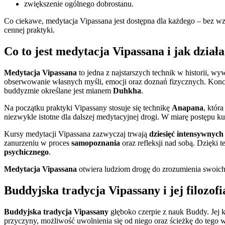
zwiększenie ogólnego dobrostanu.
Co ciekawe, medytacja Vipassana jest dostępna dla każdego – bez wz
cennej praktyki.
Co to jest medytacja Vipassana i jak dział
Medytacja Vipassana
to jedna z najstarszych technik w historii, w
obserwowanie własnych myśli, emocji oraz doznań fizycznych. Koncentr
buddyzmie określane jest mianem
Duhkha
.
Na początku praktyki Vipassany stosuje się technikę
Anapana
, któr
niezwykle istotne dla dalszej medytacyjnej drogi. W miarę postępu ku
Kursy medytacji Vipassana zazwyczaj trwają
dziesięć intensywnych
zanurzeniu w proces
samopoznania
oraz refleksji nad sobą. Dzięki 
psychicznego
.
Medytacja Vipassana
otwiera ludziom drogę do zrozumienia swoich w
Buddyjska tradycja Vipassany i jej filozofi
Buddyjska tradycja Vipassany
głęboko czerpie z nauk Buddy. Jej
przyczyny, możliwość uwolnienia się od niego oraz ścieżkę do tego 