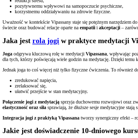
redukcji stresu,
pozytywnemu wpływowi na samopoczucie psychiczne,
korzystnemu oddziaływaniu na zdrowie fizyczne.
Uważność w kontekście Vipassany staje się potężnym narzędziem d
świecie oraz budować relacje oparte na
empatii
i
akceptacji
– zarówn
Jaka jest
rola jogi
w praktyce medytacji V
Joga
odgrywa kluczową rolę w medytacji
Vipassana
, wpływając poz
dla tych, którzy poświęcają wiele godzin na medytację. Dzięki temu 
Jednak joga to coś więcej niż tylko fizyczne ćwiczenia. To również
zredukować napięcia,
zrelaksować się,
ułatwić przejście w stan medytacyjny.
Połączenie jogi z medytacją
sprzyja duchowemu rozwojowi oraz zwię
elastyczność oraz siła
sprawiają, że dłuższe sesje medytacyjne staj
Integracja jogi z praktyką Vipassana
tworzy synergiczny efekt – ro
Jakie jest doświadczenie 10-dniowego kur