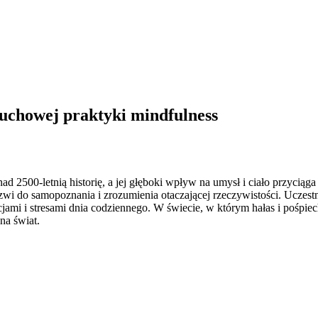
uchowej praktyki mindfulness
ad 2500-letnią historię, a jej głęboki wpływ na umysł i ciało przyciąg
wi do samopoznania i zrozumienia otaczającej rzeczywistości. Uczestn
jami i stresami dnia codziennego. W świecie, w którym hałas i pośpiech 
na świat.