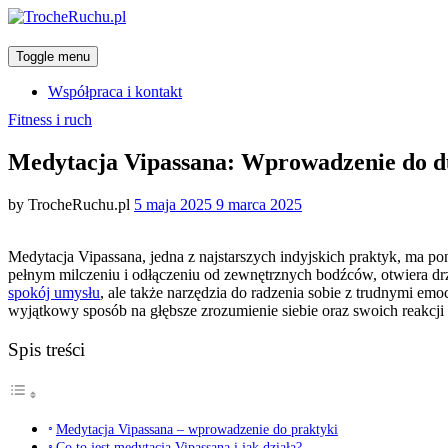
Toggle menu
Współpraca i kontakt
Categories
Fitness i ruch
Medytacja Vipassana: Wprowadzenie do d
Posted
by
TrocheRuchu.pl
5 maja 2025
9 marca 2025
on
Medytacja Vipassana, jedna z najstarszych indyjskich praktyk, ma pon
pełnym milczeniu i odłączeniu od zewnętrznych bodźców, otwiera drz
spokój umysłu
, ale także narzędzia do radzenia sobie z trudnymi emoc
wyjątkowy sposób na głębsze zrozumienie siebie oraz swoich reakcji 
Spis treści
Medytacja Vipassana – wprowadzenie do praktyki
Co to jest medytacja Vipassana i jak działa?