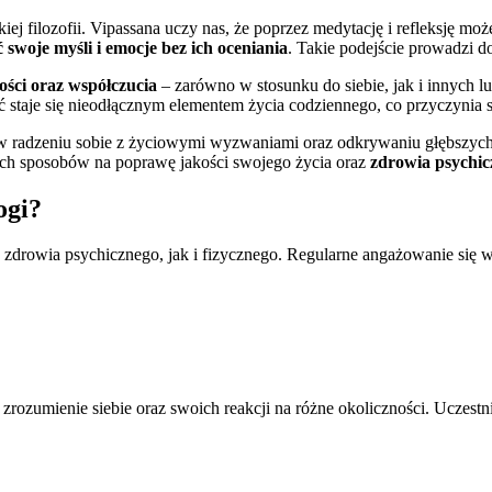
ej filozofii. Vipassana uczy nas, że poprzez medytację i refleksję mo
swoje myśli i emocje bez ich oceniania
. Takie podejście prowadzi 
ści oraz współczucia
– zarówno w stosunku do siebie, jak i innych l
 staje się nieodłącznym elementem życia codziennego, co przyczynia 
 radzeniu sobie z życiowymi wyzwaniami oraz odkrywaniu głębszych 
ych sposobów na poprawę jakości swojego życia oraz
zdrowia psychic
ogi?
 zdrowia psychicznego, jak i fizycznego. Regularne angażowanie się w 
rozumienie siebie oraz swoich reakcji na różne okoliczności. Uczestni