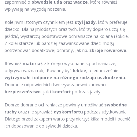
zapomnieć o
obwodzie uda
oraz
wadze
, które również
wpływają na wygodę noszenia.
Kolejnym istotnym czynnikiem jest
styl jazdy
, który preferuje
dziecko. Dla najmłodszych oraz tych, którzy dopiero uczą się
jeździć, wystarczą podstawowe ochraniacze na kolana i łokcie.
Z kolei starsze lub bardziej zaawansowane dzieci mogą
potrzebować dodatkowej ochrony, jak np.
zbroje rowerowe
.
Również
materiał
, z którego wykonane są ochraniacze,
odgrywa ważną rolę. Powinny być
lekkie
, a jednocześnie
wytrzymałe
i
odporne na różnego rodzaju uszkodzenia
.
Dobranie odpowiednich tworzyw zapewni zarówno
bezpieczeństwo
, jak i
komfort
podczas jazdy.
Dobrze dobrane ochraniacze powinny umożliwiać
swobodne
ruchy
oraz nie sprawiać
dyskomfortu
podczas użytkowania.
Dlatego przed zakupem warto przymierzyć kilka modeli i ocenić
ich dopasowanie do sylwetki dziecka.