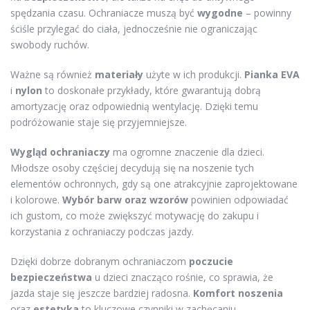
spędzania czasu. Ochraniacze muszą być
wygodne
– powinny
ściśle przylegać do ciała, jednocześnie nie ograniczając
swobody ruchów.
Ważne są również
materiały
użyte w ich produkcji.
Pianka EVA
i
nylon
to doskonałe przykłady, które gwarantują dobrą
amortyzację oraz odpowiednią wentylację. Dzięki temu
podróżowanie staje się przyjemniejsze.
Wygląd ochraniaczy
ma ogromne znaczenie dla dzieci.
Młodsze osoby częściej decydują się na noszenie tych
elementów ochronnych, gdy są one atrakcyjnie zaprojektowane
i kolorowe.
Wybór barw oraz wzorów
powinien odpowiadać
ich gustom, co może zwiększyć motywację do zakupu i
korzystania z ochraniaczy podczas jazdy.
Dzięki dobrze dobranym ochraniaczom
poczucie
bezpieczeństwa
u dzieci znacząco rośnie, co sprawia, że
jazda staje się jeszcze bardziej radosna.
Komfort noszenia
oraz
estetyka
to kluczowe czynniki w zachęcaniu