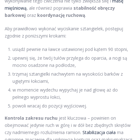
wykonywanie tego ćwiczenia nie tylko zwiększa siłę i
masę
mięśniową
, ale również poprawia
stabilność obręczy
barkowej
oraz
koordynację ruchową
.
Aby prawidłowo wykonać wyciskanie sztangielek, postępuj
zgodnie z poniższymi krokami:
usiądź pewnie na ławce ustawionej pod kątem 90 stopni,
upewnij się, że twój tułów przylega do oparcia, a nogi są
mocno osadzone na podłodze,
trzymaj sztangielki nachwytem na wysokości barków z
ugiętymi łokciami,
w momencie wydechu wypychaj je nad głowę aż do
pełnego wyprostu łokci,
powoli wracaj do pozycji wyjściowej.
Kontrola zakresu ruchu
jest kluczowa – powinien on
obejmować jedynie ruch w górę i w dół bez zbędnych skrętów
czy nadmiernego rozluźnienia ramion.
Stabilizacja ciała
ma
ogromne znaczenie dla uniknięcia kontuzji oraz maksymalizacji