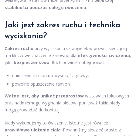
wykonywanie ruchów także przyczynia się do
większej
stabilności podczas całego ćwiczenia
.
Jaki jest zakres ruchu i technika
wyciskania?
Zakres ruchu
przy wyciskaniu sztangielek w pozycji siedzącej
ma kluczowe znaczenie zarówno dla
efektywności ćwiczenia
,
jak i
bezpieczeństwa
. Ruch powinien obejmować:
uniesienie ramion do wysokości głowy,
powolne opuszczenie ramion.
Ważne jest, aby unikać przeprostów
w stawach łokciowych
oraz nadmiernego wyginania pleców, ponieważ takie błędy
mogą prowadzić do kontuzji.
Kiedy wykonujemy to ćwiczenie, istotne jest również
prawidłowe ułożenie ciała
. Powinniśmy siedzieć prosto z