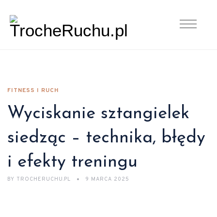
FITNESS I RUCH
Wyciskanie sztangielek
siedząc – technika, błędy
i efekty treningu
BY
TROCHERUCHU.PL
9 MARCA 2025