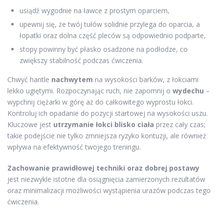
usiądź wygodnie na ławce z prostym oparciem,
upewnij się, że twój tułów solidnie przylega do oparcia, a
łopatki oraz dolna część pleców są odpowiednio podparte,
stopy powinny być płasko osadzone na podłodze, co
zwiększy stabilność podczas ćwiczenia.
Chwyć hantle
nachwytem
na wysokości barków, z łokciami
lekko ugiętymi. Rozpoczynając ruch, nie zapomnij o
wydechu
–
wypchnij ciężarki w górę aż do całkowitego wyprostu łokci.
Kontroluj ich opadanie do pozycji startowej na wysokości uszu.
Kluczowe jest
utrzymanie łokci blisko ciała
przez cały czas;
takie podejście nie tylko zmniejsza ryzyko kontuzji, ale również
wpływa na efektywność twojego treningu.
Zachowanie prawidłowej techniki oraz dobrej postawy
jest niezwykle istotne dla osiągnięcia zamierzonych rezultatów
oraz minimalizacji możliwości wystąpienia urazów podczas tego
ćwiczenia.