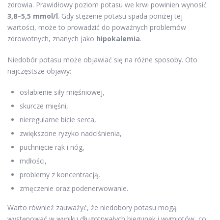
zdrowia. Prawidłowy poziom potasu we krwi powinien wynosić
3,8–5,5 mmol/l
. Gdy stężenie potasu spada poniżej tej
wartości, może to prowadzić do poważnych problemów
zdrowotnych, znanych jako
hipokalemia
.
Niedobór potasu może objawiać się na różne sposoby. Oto
najczęstsze objawy:
osłabienie siły mięśniowej,
skurcze mięśni,
nieregularne bicie serca,
zwiększone ryzyko nadciśnienia,
puchnięcie rąk i nóg,
mdłości,
problemy z koncentracją,
zmęczenie oraz podenerwowanie.
Warto również zauważyć, że niedobory potasu mogą
występować w wyniku długotrwałych biegunek i wymiotów, co