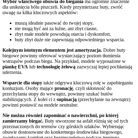
Wybór właściwego obuwia do biegania
ma ogromne znaczenie
dla uniknięcia bólu piszczeli. Kiedy przymierzasz buty, zwróć
uwagę na kilka kluczowych aspektów:
muszą idealnie pasować do twojej stopy,
nie mogą być ani za luźne, ani zbyt ciasne,
zbyt małe modele powodują otarcia i dyskomfort,
buty zbyt duże nie zapewniają odpowiedniego wsparcia.
Kolejnym istotnym elementem jest amortyzacja.
Dobre buty
biegowe powinny oferować wystarczający poziom tłumienia
wstrząsów podczas biegu. Na przykład, modele wyposażone w
piankę EVA
lub
technologię żelową
zazwyczaj lepiej pochłaniają
uderzenia.
Wsparcie dla stopy
także odgrywa kluczową rolę w zapobieganiu
kontuzjom. Osoby mające
pronację
, czyli skłonność do
przechylania stopy do wewnątrz, powinny szukać butów
stabilizujących. Z kolei ci z
supinacją
(przechylanie na zewnątrz)
powinni postawić na modele neutralne.
Nie można również zapominać o nawierzchni, po której
zamierzamy biegać.
Buty stworzone na asfalt różnią się od tych
przeznaczonych do terenów czy górskich szlaków. Wybierając
obuwie dostosowane do konkretnego środowiska biegowego,
zwiększamy komfort oraz bezpieczeństwo podczas treningu.