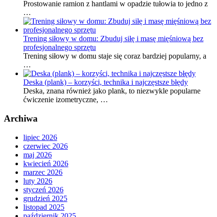
Prostowanie ramion z hantlami w opadzie tułowia to jedno z
…
Trening siłowy w domu: Zbuduj siłę i masę mięśniową bez
profesjonalnego sprzętu
Trening siłowy w domu staje się coraz bardziej popularny, a
…
Deska (plank) – korzyści, technika i najczęstsze błędy
Deska, znana również jako plank, to niezwykle popularne
ćwiczenie izometryczne, …
Archiwa
lipiec 2026
czerwiec 2026
maj 2026
kwiecień 2026
marzec 2026
luty 2026
styczeń 2026
grudzień 2025
listopad 2025
październik 2025