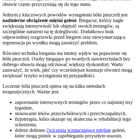
obuwie często przyczyniają się do tego stanu.
Jednym z kluczowych powodów wystąpienia bólu piszczeli jest
nadmierne obciążenie mięśni goleni
. Biegacze, którzy nagle
zwiększają intensywność lub objętość swoich treningów, są
szczególnie narażeni na tę dolegliwość. Dodatkowo brak
odpowiedniej rozgrzewki przed biegiem oraz niewystarczająca
regeneracja po wysiłku mogą zaostrzyć problem.
Również technika biegania ma istotny wpływ na pojawienie się
bólu piszczeli. Osoby biegające po twardych nawierzchniach bez
dobrego obuwia mogą odczuwać większy dyskomfort. Warto
zauważyć, że wiek, płeć czy wcześniejsze kontuzje również mogą
zwiększać ryzyko wystąpienia tej przypadłości.
Leczenie bólu piszczeli opiera się na kilku metodach
terapeutycznych. Ważne jest:
zaprzestanie intensywnych treningów przez co najmniej trzy
tygodnie,
stosowanie leków przeciwbólowych i przeciwzapalnych,
fizjoterapia, która okazuje się skuteczna w rehabilitacji tego
schorzenia,
dobrze dobrane
ćwiczenia wzmacniające mięśnie
goleni,
które mogą pomóc w zapobieganiu przyszłym urazom.