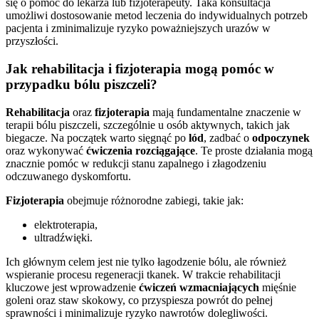
się o pomoc do lekarza lub fizjoterapeuty. Taka konsultacja
umożliwi dostosowanie metod leczenia do indywidualnych potrzeb
pacjenta i zminimalizuje ryzyko poważniejszych urazów w
przyszłości.
Jak rehabilitacja i fizjoterapia mogą pomóc w
przypadku bólu piszczeli?
Rehabilitacja
oraz
fizjoterapia
mają fundamentalne znaczenie w
terapii bólu piszczeli, szczególnie u osób aktywnych, takich jak
biegacze. Na początek warto sięgnąć po
lód
, zadbać o
odpoczynek
oraz wykonywać
ćwiczenia rozciągające
. Te proste działania mogą
znacznie pomóc w redukcji stanu zapalnego i złagodzeniu
odczuwanego dyskomfortu.
Fizjoterapia
obejmuje różnorodne zabiegi, takie jak:
elektroterapia,
ultradźwięki.
Ich głównym celem jest nie tylko łagodzenie bólu, ale również
wspieranie procesu regeneracji tkanek. W trakcie rehabilitacji
kluczowe jest wprowadzenie
ćwiczeń wzmacniających
mięśnie
goleni oraz staw skokowy, co przyspiesza powrót do pełnej
sprawności i minimalizuje ryzyko nawrotów dolegliwości.