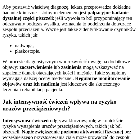
Aby postawić właściwą diagnozę, lekarz przeprowadza dokładne
badanie kliniczne. Istotnym elementem jest
palpacyjne badanie
dystalnej części piszczeli
; jeśli wywoła to ból przypominający ten
odczuwany podczas wysiłku, wzmacnia to podejrzenia dotyczące
zespołu przeciążenia. Ważne jest także zidentyfikowanie czynników
ryzyka, takich jak:
nadwaga,
płaskostopie.
W procesie diagnostycznym warto zwrócić uwagę na dodatkowe
objawy:
zaczerwienienie
lub
zasinienia
mogą wskazywać na
zapalenie tkanek otaczających kości i mięśnie. Takie symptomy
wymagają dalszej oceny medycznej.
Regularne monitorowanie
objawów oraz ich nasilenia
jest kluczowe dla skutecznego
leczenia i rehabilitacji pacjenta.
Jak intensywność ćwiczeń wpływa na ryzyko
urazów przeciążeniowych?
Intensywność ćwiczeń
odgrywa kluczową rolę w kontekście
ryzyka wystąpienia urazów przeciążeniowych, takich jak ból
piszczeli.
Nagłe zwiększenie poziomu aktywności fizycznej
bez
wcześniejszego przystosowania ciała może prowadzić do zespołu