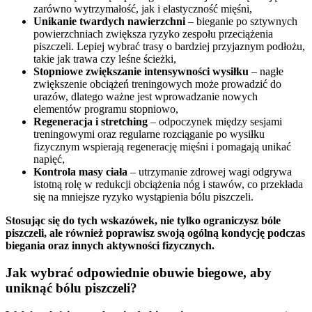
zarówno wytrzymałość, jak i elastyczność mięśni,
Unikanie twardych nawierzchni
– bieganie po sztywnych
powierzchniach zwiększa ryzyko zespołu przeciążenia
piszczeli. Lepiej wybrać trasy o bardziej przyjaznym podłożu,
takie jak trawa czy leśne ścieżki,
Stopniowe zwiększanie intensywności wysiłku
– nagłe
zwiększenie obciążeń treningowych może prowadzić do
urazów, dlatego ważne jest wprowadzanie nowych
elementów programu stopniowo,
Regeneracja i stretching
– odpoczynek między sesjami
treningowymi oraz regularne rozciąganie po wysiłku
fizycznym wspierają regenerację mięśni i pomagają unikać
napięć,
Kontrola masy ciała
– utrzymanie zdrowej wagi odgrywa
istotną rolę w redukcji obciążenia nóg i stawów, co przekłada
się na mniejsze ryzyko wystąpienia bólu piszczeli.
Stosując się do tych wskazówek, nie tylko ograniczysz bóle
piszczeli, ale również poprawisz swoją ogólną kondycję podczas
biegania oraz innych aktywności fizycznych.
Jak wybrać odpowiednie obuwie biegowe, aby
uniknąć bólu piszczeli?