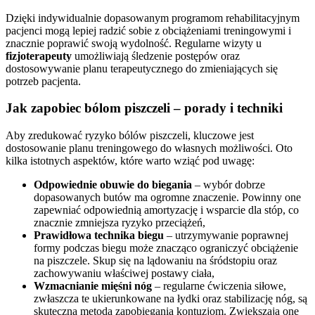
Dzięki indywidualnie dopasowanym programom rehabilitacyjnym
pacjenci mogą lepiej radzić sobie z obciążeniami treningowymi i
znacznie poprawić swoją wydolność. Regularne wizyty u
fizjoterapeuty
umożliwiają śledzenie postępów oraz
dostosowywanie planu terapeutycznego do zmieniających się
potrzeb pacjenta.
Jak zapobiec bólom piszczeli – porady i techniki
Aby zredukować ryzyko bólów piszczeli, kluczowe jest
dostosowanie planu treningowego do własnych możliwości. Oto
kilka istotnych aspektów, które warto wziąć pod uwagę:
Odpowiednie obuwie do biegania
– wybór dobrze
dopasowanych butów ma ogromne znaczenie. Powinny one
zapewniać odpowiednią amortyzację i wsparcie dla stóp, co
znacznie zmniejsza ryzyko przeciążeń,
Prawidłowa technika biegu
– utrzymywanie poprawnej
formy podczas biegu może znacząco ograniczyć obciążenie
na piszczele. Skup się na lądowaniu na śródstopiu oraz
zachowywaniu właściwej postawy ciała,
Wzmacnianie mięśni nóg
– regularne ćwiczenia siłowe,
zwłaszcza te ukierunkowane na łydki oraz stabilizację nóg, są
skuteczną metodą zapobiegania kontuzjom. Zwiększają one