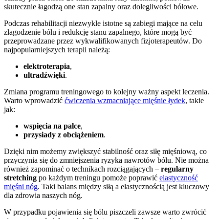
skutecznie łagodzą one stan zapalny oraz dolegliwości bólowe.
Podczas rehabilitacji niezwykle istotne są zabiegi mające na celu
złagodzenie bólu i redukcję stanu zapalnego, które mogą być
przeprowadzane przez wykwalifikowanych fizjoterapeutów. Do
najpopularniejszych terapii należą:
elektroterapia
,
ultradźwięki
.
Zmiana programu treningowego to kolejny ważny aspekt leczenia.
Warto wprowadzić
ćwiczenia wzmacniające mięśnie łydek
, takie
jak:
wspięcia na palce
,
przysiady z obciążeniem
.
Dzięki nim możemy zwiększyć stabilność oraz siłę mięśniową, co
przyczynia się do zmniejszenia ryzyka nawrotów bólu. Nie można
również zapominać o technikach rozciągających –
regularny
stretching
po każdym treningu pomoże poprawić
elastyczność
mięśni nóg
. Taki balans między siłą a elastycznością jest kluczowy
dla zdrowia naszych nóg.
W przypadku pojawienia się bólu piszczeli zawsze warto zwrócić