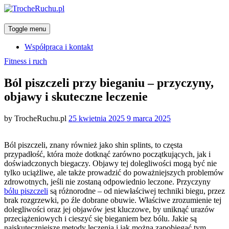
Toggle menu
Współpraca i kontakt
Categories
Fitness i ruch
Ból piszczeli przy bieganiu – przyczyny,
objawy i skuteczne leczenie
Posted
by
TrocheRuchu.pl
25 kwietnia 2025
9 marca 2025
on
Ból piszczeli, znany również jako shin splints, to częsta
przypadłość, która może dotknąć zarówno początkujących, jak i
doświadczonych biegaczy. Objawy tej dolegliwości mogą być nie
tylko uciążliwe, ale także prowadzić do poważniejszych problemów
zdrowotnych, jeśli nie zostaną odpowiednio leczone. Przyczyny
bólu piszczeli
są różnorodne – od niewłaściwej techniki biegu, przez
brak rozgrzewki, po źle dobrane obuwie. Właściwe zrozumienie tej
dolegliwości oraz jej objawów jest kluczowe, by uniknąć urazów
przeciążeniowych i cieszyć się bieganiem bez bólu. Jakie są
najskuteczniejsze metody leczenia i jak można zapobiegać tym