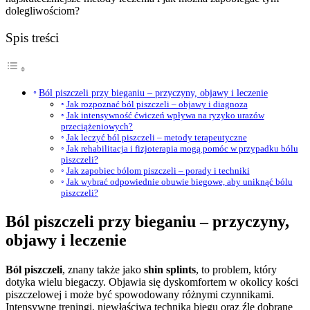
dolegliwościom?
Spis treści
Ból piszczeli przy bieganiu – przyczyny, objawy i leczenie
Jak rozpoznać ból piszczeli – objawy i diagnoza
Jak intensywność ćwiczeń wpływa na ryzyko urazów
przeciążeniowych?
Jak leczyć ból piszczeli – metody terapeutyczne
Jak rehabilitacja i fizjoterapia mogą pomóc w przypadku bólu
piszczeli?
Jak zapobiec bólom piszczeli – porady i techniki
Jak wybrać odpowiednie obuwie biegowe, aby uniknąć bólu
piszczeli?
Ból piszczeli przy bieganiu – przyczyny,
objawy i leczenie
Ból piszczeli
, znany także jako
shin splints
, to problem, który
dotyka wielu biegaczy. Objawia się dyskomfortem w okolicy kości
piszczelowej i może być spowodowany różnymi czynnikami.
Intensywne treningi, niewłaściwa technika biegu oraz źle dobrane