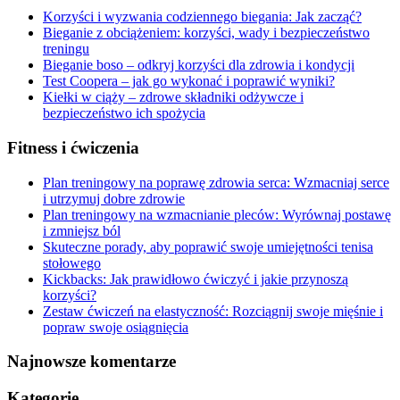
Korzyści i wyzwania codziennego biegania: Jak zacząć?
Bieganie z obciążeniem: korzyści, wady i bezpieczeństwo
treningu
Bieganie boso – odkryj korzyści dla zdrowia i kondycji
Test Coopera – jak go wykonać i poprawić wyniki?
Kiełki w ciąży – zdrowe składniki odżywcze i
bezpieczeństwo ich spożycia
Fitness i ćwiczenia
Plan treningowy na poprawę zdrowia serca: Wzmacniaj serce
i utrzymuj dobre zdrowie
Plan treningowy na wzmacnianie pleców: Wyrównaj postawę
i zmniejsz ból
Skuteczne porady, aby poprawić swoje umiejętności tenisa
stołowego
Kickbacks: Jak prawidłowo ćwiczyć i jakie przynoszą
korzyści?
Zestaw ćwiczeń na elastyczność: Rozciągnij swoje mięśnie i
popraw swoje osiągnięcia
Najnowsze komentarze
Kategorie