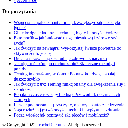
styczeń 2020
Do poczytania
Wspięcia na palce z hantlami – jak zwiększyć siłę i estetykę
łydek?
Glute bridge jednonóż – technika, błędy i korzyści ćwiczenia
Ektomorfik – jak budować masę mięśniową i zdrowy styl
życia?
Jak ćwiczyć na zewnątrz: Wykorzystaj świeże powietrze do
aktywności fizycznej
Dieta sałatkowa – jak schudnąć zdrowo i smacznie?
Jak ujędrnić skórę po odchudzaniu? Skuteczne metody i
porady
Trening interwałowy w domu: Popraw kondycję i spalaj
tłuszcz szybko
Jak ćwiczyć z trx: Trening funkcjonalny dla zwiększenia siły i
stabilności
Po jakim czasie rozstępy bledną? Przewodnik po zmianach
skórnych
Liszaje pod oczami – przyczyny, objawy i skuteczne leczenie
Joga rozluźniająca – korzyści, techniki i wpływ na zdrowie
Focze wiosło: jak poprawić siłę pleców i mobilność?
© Copyright 2022
TrocheRuchu.pl
. All rights reserved.