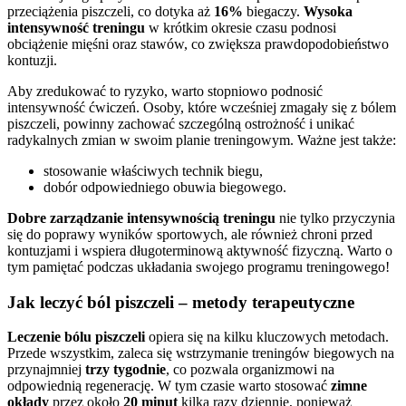
przeciążenia piszczeli, co dotyka aż
16%
biegaczy.
Wysoka
intensywność treningu
w krótkim okresie czasu podnosi
obciążenie mięśni oraz stawów, co zwiększa prawdopodobieństwo
kontuzji.
Aby zredukować to ryzyko, warto stopniowo podnosić
intensywność ćwiczeń. Osoby, które wcześniej zmagały się z bólem
piszczeli, powinny zachować szczególną ostrożność i unikać
radykalnych zmian w swoim planie treningowym. Ważne jest także:
stosowanie właściwych technik biegu,
dobór odpowiedniego obuwia biegowego.
Dobre zarządzanie intensywnością treningu
nie tylko przyczynia
się do poprawy wyników sportowych, ale również chroni przed
kontuzjami i wspiera długoterminową aktywność fizyczną. Warto o
tym pamiętać podczas układania swojego programu treningowego!
Jak leczyć ból piszczeli – metody terapeutyczne
Leczenie bólu piszczeli
opiera się na kilku kluczowych metodach.
Przede wszystkim, zaleca się wstrzymanie treningów biegowych na
przynajmniej
trzy tygodnie
, co pozwala organizmowi na
odpowiednią regenerację. W tym czasie warto stosować
zimne
okłady
przez około
20 minut
kilka razy dziennie, ponieważ