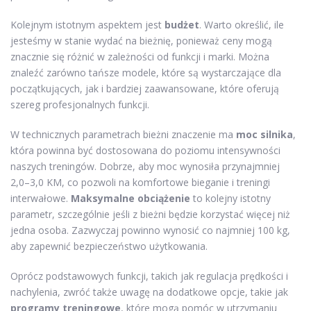
Kolejnym istotnym aspektem jest
budżet
. Warto określić, ile
jesteśmy w stanie wydać na bieżnię, ponieważ ceny mogą
znacznie się różnić w zależności od funkcji i marki. Można
znaleźć zarówno tańsze modele, które są wystarczające dla
początkujących, jak i bardziej zaawansowane, które oferują
szereg profesjonalnych funkcji.
W technicznych parametrach bieżni znaczenie ma
moc silnika
,
która powinna być dostosowana do poziomu intensywności
naszych treningów. Dobrze, aby moc wynosiła przynajmniej
2,0–3,0 KM, co pozwoli na komfortowe bieganie i treningi
interwałowe.
Maksymalne obciążenie
to kolejny istotny
parametr, szczególnie jeśli z bieżni będzie korzystać więcej niż
jedna osoba. Zazwyczaj powinno wynosić co najmniej 100 kg,
aby zapewnić bezpieczeństwo użytkowania.
Oprócz podstawowych funkcji, takich jak regulacja prędkości i
nachylenia, zwróć także uwagę na dodatkowe opcje, takie jak
programy treningowe
, które mogą pomóc w utrzymaniu