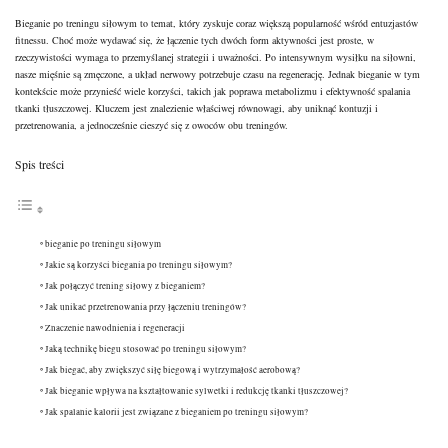
Bieganie po treningu siłowym to temat, który zyskuje coraz większą popularność wśród entuzjastów
fitnessu. Choć może wydawać się, że łączenie tych dwóch form aktywności jest proste, w
rzeczywistości wymaga to przemyślanej strategii i uważności. Po intensywnym wysiłku na siłowni,
nasze mięśnie są zmęczone, a układ nerwowy potrzebuje czasu na regenerację. Jednak bieganie w tym
kontekście może przynieść wiele korzyści, takich jak poprawa metabolizmu i efektywność spalania
tkanki tłuszczowej. Kluczem jest znalezienie właściwej równowagi, aby uniknąć kontuzji i
przetrenowania, a jednocześnie cieszyć się z owoców obu treningów.
Spis treści
bieganie po treningu siłowym
Jakie są korzyści biegania po treningu siłowym?
Jak połączyć trening siłowy z bieganiem?
Jak unikać przetrenowania przy łączeniu treningów?
Znaczenie nawodnienia i regeneracji
Jaką technikę biegu stosować po treningu siłowym?
Jak biegać, aby zwiększyć siłę biegową i wytrzymałość aerobową?
Jak bieganie wpływa na kształtowanie sylwetki i redukcję tkanki tłuszczowej?
Jak spalanie kalorii jest związane z bieganiem po treningu siłowym?