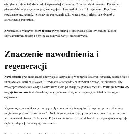
obciążania ciała w krótkim czasie i wprowadzaj różnorodność do swoich aktywności. Dobrze jest
planować dni odpoczynku między wymagającymi sesjami siłowymi i biegowymi. Regularne
rozciąganie oraz techniki relaksacyjne pomogą nie tylko w regeneracji mięśni, ale również w
zapobieganiu kontuzjom.
Zrozumienie własnych celów treningowych
ułatwi dostosowanie planu ćwiczeń do Twoich
indywidualnych potrzeb i pomoże zredukować ryzyko przetrenowania.
Znaczenie nawodnienia i
regeneracji
Nawodnienie
oraz
regeneracja
odgrywają kluczową rolę w poprawie kondycji fizycznej, szczególnie po
intensywnym treningu siłowym. Utrzymanie odpowiedniego poziomu płynów jest niezbędne, aby
zrekompensować straty wody i elektrolitów, które pojawiają się podczas wysiłku.
Woda mineralna
czy
napoje izotoniczne
to doskonałe wybory, ponieważ efektywnie wspierają metabolizm naszego
organizmu.
Regeneracja
po wysiłku ma znaczący wpływ na rezultaty treningów. Przyspiesza proces odbudowy
mięśni oraz podnosi ich wydolność. Dzięki temu organizm lepiej przekształca tłuszcze w energię, co
jest szczególnie istotne dla biegaczy. Połączenie nawodnienia z właściwą
dietą
i odpoczynkiem sprzyja
szybszej adaptacji do rosnącego obciążenia.