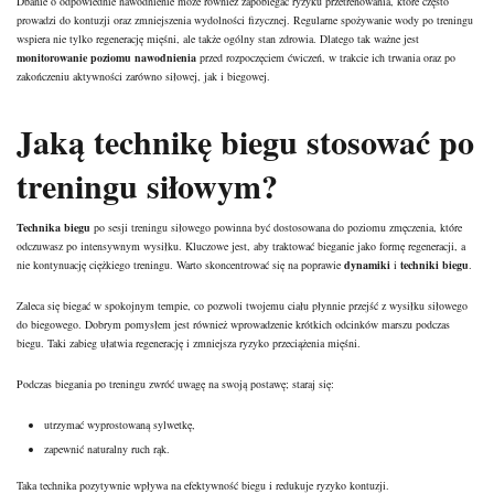
Dbanie o odpowiednie nawodnienie może również zapobiegać ryzyku przetrenowania, które często
prowadzi do kontuzji oraz zmniejszenia wydolności fizycznej. Regularne spożywanie wody po treningu
wspiera nie tylko regenerację mięśni, ale także ogólny stan zdrowia. Dlatego tak ważne jest
monitorowanie poziomu nawodnienia
przed rozpoczęciem ćwiczeń, w trakcie ich trwania oraz po
zakończeniu aktywności zarówno siłowej, jak i biegowej.
Jaką technikę biegu stosować po
treningu siłowym?
Technika biegu
po sesji treningu siłowego powinna być dostosowana do poziomu zmęczenia, które
odczuwasz po intensywnym wysiłku. Kluczowe jest, aby traktować bieganie jako formę regeneracji, a
nie kontynuację ciężkiego treningu. Warto skoncentrować się na poprawie
dynamiki
i
techniki biegu
.
Zaleca się biegać w spokojnym tempie, co pozwoli twojemu ciału płynnie przejść z wysiłku siłowego
do biegowego. Dobrym pomysłem jest również wprowadzenie krótkich odcinków marszu podczas
biegu. Taki zabieg ułatwia regenerację i zmniejsza ryzyko przeciążenia mięśni.
Podczas biegania po treningu zwróć uwagę na swoją postawę; staraj się:
utrzymać wyprostowaną sylwetkę,
zapewnić naturalny ruch rąk.
Taka technika pozytywnie wpływa na efektywność biegu i redukuje ryzyko kontuzji.