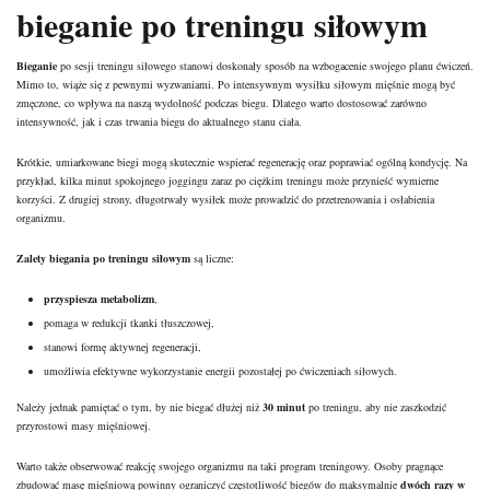
bieganie po treningu siłowym
Bieganie
po sesji treningu siłowego stanowi doskonały sposób na wzbogacenie swojego planu ćwiczeń.
Mimo to, wiąże się z pewnymi wyzwaniami. Po intensywnym wysiłku siłowym mięśnie mogą być
zmęczone, co wpływa na naszą wydolność podczas biegu. Dlatego warto dostosować zarówno
intensywność, jak i czas trwania biegu do aktualnego stanu ciała.
Krótkie, umiarkowane biegi mogą skutecznie wspierać regenerację oraz poprawiać ogólną kondycję. Na
przykład, kilka minut spokojnego joggingu zaraz po ciężkim treningu może przynieść wymierne
korzyści. Z drugiej strony, długotrwały wysiłek może prowadzić do przetrenowania i osłabienia
organizmu.
Zalety biegania po treningu siłowym
są liczne:
przyspiesza metabolizm
,
pomaga w redukcji tkanki tłuszczowej,
stanowi formę aktywnej regeneracji,
umożliwia efektywne wykorzystanie energii pozostałej po ćwiczeniach siłowych.
Należy jednak pamiętać o tym, by nie biegać dłużej niż
30 minut
po treningu, aby nie zaszkodzić
przyrostowi masy mięśniowej.
Warto także obserwować reakcję swojego organizmu na taki
program treningowy
. Osoby pragnące
zbudować masę mięśniową powinny ograniczyć częstotliwość biegów do maksymalnie
dwóch razy w