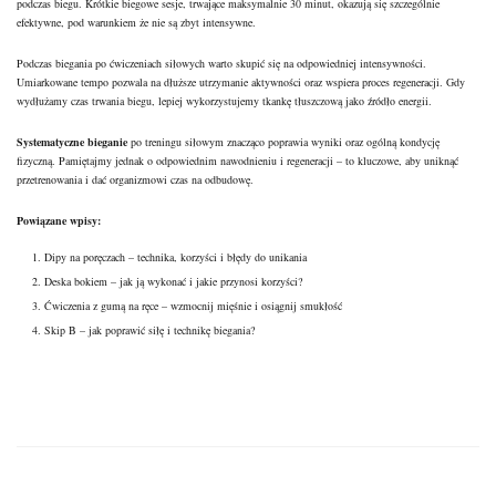
podczas biegu. Krótkie biegowe sesje, trwające maksymalnie 30 minut, okazują się szczególnie
efektywne, pod warunkiem że nie są zbyt intensywne.
Podczas biegania po ćwiczeniach siłowych warto skupić się na odpowiedniej intensywności.
Umiarkowane tempo pozwala na dłuższe utrzymanie aktywności oraz wspiera proces regeneracji. Gdy
wydłużamy czas trwania biegu, lepiej wykorzystujemy tkankę tłuszczową jako źródło energii.
Systematyczne bieganie
po treningu siłowym znacząco poprawia wyniki oraz ogólną kondycję
fizyczną. Pamiętajmy jednak o odpowiednim nawodnieniu i regeneracji – to kluczowe, aby uniknąć
przetrenowania i dać organizmowi czas na odbudowę.
Powiązane wpisy:
Dipy na poręczach – technika, korzyści i błędy do unikania
Deska bokiem – jak ją wykonać i jakie przynosi korzyści?
Ćwiczenia z gumą na ręce – wzmocnij mięśnie i osiągnij smukłość
Skip B – jak poprawić siłę i technikę biegania?