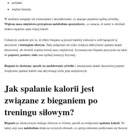
pośladki,
mięśnie brzucha.
W rezultacie następuje ich wzmocnienie i ukształtowanie, co znacząco poprawia ogólną sylwetkę.
Większa
masa mięśniowa
przyspiesza metabolizm spoczynkowy
, co oznacza, że nawet w chwilach
relaksu organizm spala więcej kalorii.
Ciekawym aspektem jest to, że efekty biegania są jeszcze bardziej widoczne u osób łączących tę
aktywność z
treningiem siłowym
. Takie połączenie nie tylko zwiększa efektywność spalania tkanki
tłuszczowej, ale również wspiera rozwój masy mięśniowej. Systematyczne bieganie przyczynia się także
do
poprawy postawy ciała
oraz ogólnej kondycji fizycznej.
Bieganie to skuteczny sposób na modelowanie sylwetki
i zmniejszenie tkanki tłuszczowej poprzez
zwiększone spalanie kalorii oraz aktywizację wielu grup mięśniowych.
Jak spalanie kalorii jest
związane z bieganiem po
treningu siłowym?
Bieganie
po intensywnym treningu siłowym to świetny sposób na zwiększenie
spalania kalorii
. Po
takiej sesji nasz
metabolizm
działa na wyższych obrotach, co sprzyja dalszemu pozbywaniu się tłuszczu