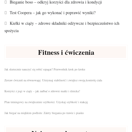
Bieganie boso – odkryj korzyści dla zdrowia i kondycji
Test Coopera – jak go wykonać i poprawić wyniki?
Kiełki w ciąży – zdrowe składniki odżywcze i bezpieczeństwo ich
spożycia
Fitness i ćwiczenia
Jak skutecznie nauczyć się robić szpagat? Przewodnik krok po kroku
Zestaw ćwiczeń na równowagę: Utrzymaj stabilność i zwiększ swoją kontrolę ciała
Korzyści z jogi w ciąży – jak zadbać o zdrowie matki i dziecka?
Plan treningowy na zwiększenie szybkości: Uzyskaj szybkość i reakcję
Jak biegać na miękkim podłożu: Zalety biegania po trawie i piasku