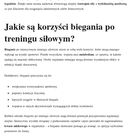
tygodniu
. Dzięki temu można zachować równowagę między
rozwojem siły
a
wydolnością aerobową
,
co jest kluczowe dla osiągnięcia zamierzonych celów fitnessowych.
Jakie są korzyści biegania po
treningu siłowym?
Bieganie
po intensywnym treningu siłowym niesie ze sobą wiele korzyści, które mogą znacząco
wpłynąć na wyniki sportowe. Przede wszystkim, wspiera nasz
metabolizm
, co sprawia, że kalorie
spalają się znacznie efektywniej. Osoby regularnie trenujące mogą dostrzec wyraźniejsze efekty w
redukcji tkanki tłuszczowej.
Dodatkowo, bieganie przyczynia się do:
zwiększenia wytrzymałości aerobowej,
poprawy kondycji fizycznej,
lepszych osiągów w dłuższych biegach,
wsparcia w innych aktywnościach wymagających dobrej wydolności.
Krótkie odcinki biegowe po treningu siłowym mają również potencjał przyspieszenia regeneracji
mięśni. Intensywny wysiłek związany z podnoszeniem ciężarów często prowadzi do nagromadzenia
kwasu mlekowego
w organizmie – a bieganie skutecznie pomaga go usunąć, co sprzyja szybszemu
powrotowi do formy.