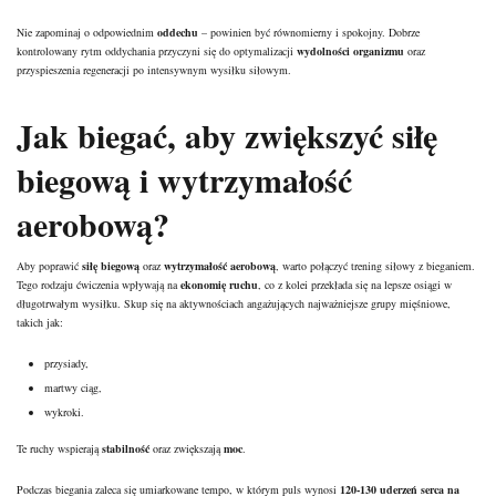
Nie zapominaj o odpowiednim
oddechu
– powinien być równomierny i spokojny. Dobrze
kontrolowany rytm oddychania przyczyni się do optymalizacji
wydolności organizmu
oraz
przyspieszenia regeneracji po intensywnym wysiłku siłowym.
Jak biegać, aby zwiększyć siłę
biegową i wytrzymałość
aerobową?
Aby poprawić
siłę biegową
oraz
wytrzymałość aerobową
, warto połączyć trening siłowy z bieganiem.
Tego rodzaju ćwiczenia wpływają na
ekonomię ruchu
, co z kolei przekłada się na lepsze osiągi w
długotrwałym wysiłku. Skup się na aktywnościach angażujących najważniejsze grupy mięśniowe,
takich jak:
przysiady,
martwy ciąg,
wykroki.
Te ruchy wspierają
stabilność
oraz zwiększają
moc
.
Podczas biegania zaleca się umiarkowane tempo, w którym puls wynosi
120-130 uderzeń serca na