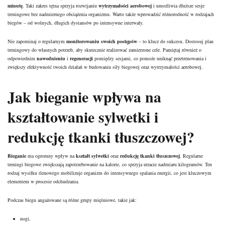
minutę
. Taki zakres tętna sprzyja rozwijaniu
wytrzymałości aerobowej
i umożliwia dłuższe sesje
treningowe bez nadmiernego obciążenia organizmu. Warto także wprowadzić różnorodność w rodzajach
biegów – od wolnych, długich dystansów po intensywne interwały.
Nie zapominaj o regularnym
monitorowaniu swoich postępów
– to klucz do sukcesu. Dostosuj plan
treningowy do własnych potrzeb, aby skutecznie realizować zamierzone cele. Pamiętaj również o
odpowiednim
nawodnieniu
i
regeneracji
pomiędzy sesjami, co pomoże uniknąć przetrenowania i
zwiększy efektywność twoich działań w budowaniu siły biegowej oraz wytrzymałości aerobowej.
Jak bieganie wpływa na
kształtowanie sylwetki i
redukcję tkanki tłuszczowej?
Bieganie
ma ogromny wpływ na
kształt sylwetki
oraz
redukcję tkanki tłuszczowej
. Regularne
treningi biegowe zwiększają zapotrzebowanie na kalorie, co sprzyja utracie nadmiaru kilogramów. Ten
rodzaj wysiłku tlenowego mobilizuje organizm do intensywnego spalania energii, co jest kluczowym
elementem w procesie odchudzania.
Podczas biegu angażowane są różne grupy mięśniowe, takie jak:
nogi,