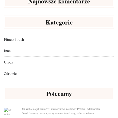
Najnowsze komentarze
Kategorie
Fitness i ruch
Inne
Uroda
Zdrowie
Polecamy
Jak zrobić olejek laurowy i rozmarynowy na stawy? Przepis i właściwości
Olejek laurowy i rozmarynowy to naturalne skarby, które od wieków …