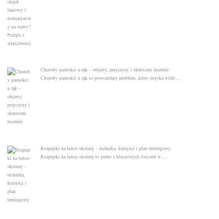
Choroby paznokci u rąk – objawy, przyczyny i skuteczne leczenie
Choroby paznokci u rąk to powszechny problem, który dotyka wiele …
Rozpiętki na ławce skośnej – technika, korzyści i plan treningowy
Rozpiętki na ławce skośnej to jedno z kluczowych ćwiczeń w …