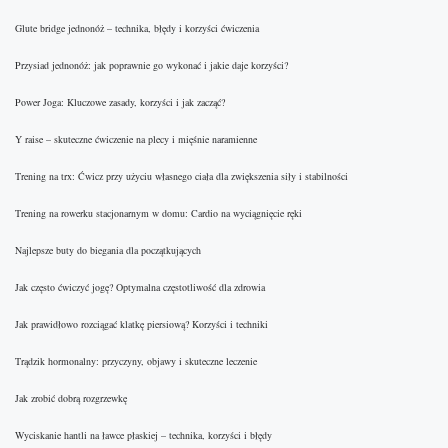
Glute bridge jednonóż – technika, błędy i korzyści ćwiczenia
Przysiad jednonóż: jak poprawnie go wykonać i jakie daje korzyści?
Power Joga: Kluczowe zasady, korzyści i jak zacząć?
Y raise – skuteczne ćwiczenie na plecy i mięśnie naramienne
Trening na trx: Ćwicz przy użyciu własnego ciała dla zwiększenia siły i stabilności
Trening na rowerku stacjonarnym w domu: Cardio na wyciągnięcie ręki
Najlepsze buty do biegania dla początkujących
Jak często ćwiczyć jogę? Optymalna częstotliwość dla zdrowia
Jak prawidłowo rozciągać klatkę piersiową? Korzyści i techniki
Trądzik hormonalny: przyczyny, objawy i skuteczne leczenie
Jak zrobić dobrą rozgrzewkę
Wyciskanie hantli na ławce płaskiej – technika, korzyści i błędy