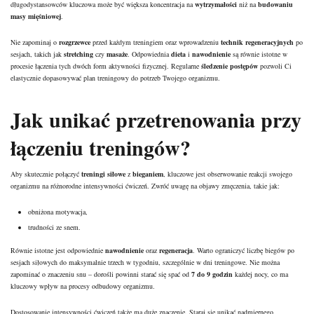
długodystansowców kluczowa może być większa koncentracja na
wytrzymałości
niż na
budowaniu
masy mięśniowej
.
Nie zapominaj o
rozgrzewce
przed każdym treningiem oraz wprowadzeniu
technik regeneracyjnych
po
sesjach, takich jak
stretching
czy
masaże
. Odpowiednia
dieta
i
nawodnienie
są równie istotne w
procesie łączenia tych dwóch form aktywności fizycznej. Regularne
śledzenie postępów
pozwoli Ci
elastycznie dopasowywać plan treningowy do potrzeb Twojego organizmu.
Jak unikać przetrenowania przy
łączeniu treningów?
Aby skutecznie połączyć
treningi siłowe
z
bieganiem
, kluczowe jest obserwowanie reakcji swojego
organizmu na różnorodne intensywności ćwiczeń. Zwróć uwagę na objawy zmęczenia, takie jak:
obniżona motywacja,
trudności ze snem.
Równie istotne jest odpowiednie
nawodnienie
oraz
regeneracja
. Warto ograniczyć liczbę biegów po
sesjach siłowych do maksymalnie trzech w tygodniu, szczególnie w dni treningowe. Nie można
zapominać o znaczeniu snu – dorośli powinni starać się spać od
7 do 9 godzin
każdej nocy, co ma
kluczowy wpływ na procesy odbudowy organizmu.
Dostosowanie intensywności ćwiczeń także ma duże znaczenie. Staraj się unikać nadmiernego