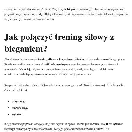
Jednak ważne jest, aby zachować umiar.
Zbyt częste bieganie
po treningu siłowym może ograniczać
przyrost masy mięśniowej i siły. Dlatego kluczowe jest dopasowanie częstotliwości takich treningów do
indywidualnych celów oraz stanu zdrowia.
Jak połączyć
trening siłowy
z
bieganiem?
Aby skutecznie zintegrować
trening siłowy
z
bieganiem
, ważne jest stworzenie przemyślanego planu.
Przede wszystkim warto jasno określić
cele treningowe
oraz dostosować harmonogram obu tych
aktywności. Najlepiej, gdy sesje siłowe odbywają się w dni, kiedy nie biegasz – dzięki temu
umożliwisz sobie lepszą regenerację i maksymalizujesz osiągane rezultaty.
Rozpocznij od wyboru ćwiczeń siłowych, które wspomogą rozwój Twojej wytrzymałości w bieganiu.
Ćwiczenia takie jak:
przysiady
,
martwy ciąg
,
wykroki
.
mogą znacznie poprawić kondycję nóg oraz wyniki biegowe. Ważne jest również, aby
intensywność
treningu siłowego
była dostosowana do Twojego poziomu zaawansowania i celów – dla