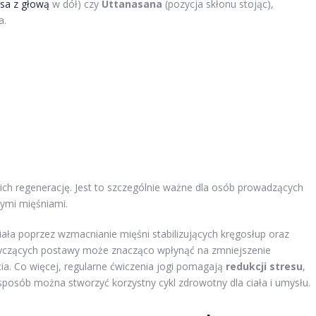
psa z głową
w dół) czy
Uttanasana
(pozycja skłonu stojąc),
a.
 ich regenerację. Jest to szczególnie ważne dla osób prowadzących
tymi mięśniami.
a poprzez wzmacnianie mięśni stabilizujących kręgosłup oraz
yczących postawy może znacząco wpłynąć na zmniejszenie
ia. Co więcej, regularne ćwiczenia jogi pomagają
redukcji stresu
,
posób można stworzyć korzystny cykl zdrowotny dla ciała i umysłu.