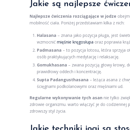
Jakie są najlepsze ćwicze
Najlepsze ćwiczenia rozciągające w jodze
obejmu
mobilność ciała. Poniżej przedstawiam kilka z nich:
Halasana
– znana jako pozycja pługa, jest świ
wzmocnić
mięśnie kręgosłupa
oraz poprawia krąż
Padmasana
– to pozycja lotosu, która sprzyja o
osób praktykujących medytację i relaksację.
Gomukhasana
– zwana pozycją głowy krowy, d
prawidłowy oddech i koncentrację.
Supta Padangusthasana
– leżąca asana z chwy
ścięgnami podkolanowymi oraz mięśniami ud.
Regularne wykonywanie tych asan
nie tylko zwię
zdrowie organizmu. warto włączyć je do codziennej p
zdrowszy styl życia.
Jakie techniki jogi są st