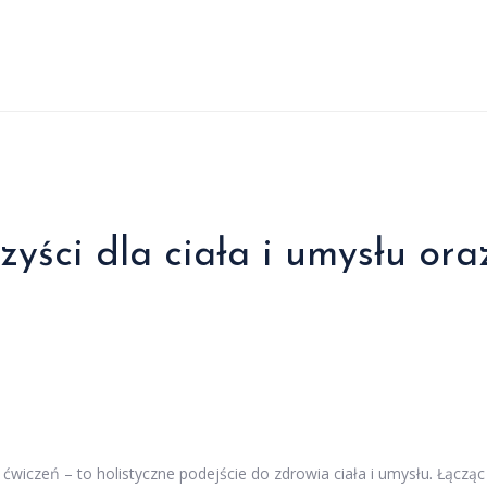
zyści dla ciała i umysłu ora
 ćwiczeń – to holistyczne podejście do zdrowia ciała i umysłu. Łącząc