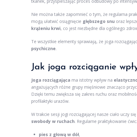
tkanek, przyspieszając proces odbudowy po intensyw
Nie można także zapomnieć o tym, że regularna prakt
mogą ułatwić osiągnięcie
głębszego snu
oraz lepsz
krążeniu krwi
, co jest niezbędne dla ogólnego zdr
Te wszystkie elementy sprawiają, że joga rozciągaj
psychiczne
.
Jak joga rozciąganie wpł
Joga rozciągająca
ma istotny wpływ na
elastyczn
angażujących różne grupy mięśniowe znacząco przycz
Dzięki temu zwiększa się zakres ruchu oraz mobilnoś
profilaktyki urazów.
W trakcie sesji jogi rozciągającej nasze ciało uczy 
swobody w ruchach
. Regularne praktykowanie ćwicz
pies z głową w dół
,