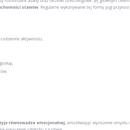
zy różnorodne asany oraz techniki stretchingowe. Jej głównym celem
uchomości stawów
. Regularne wykonywanie tej formy jogi przynosi
 codzienne aktywności,
gosłup,
ców.
rzyja równowadze emocjonalnej
, umożliwiając wyciszenie umysłu i
ne połączenie oddechu z ruchem.