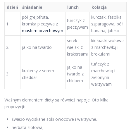
dzień
śniadanie
lunch
kolacja
pół grejpfruta,
kurczak, fasolka
tuńczyk z
1
kromka pieczywa z
szparagowa, pół
pieczywem
masłem orzechowym
banana, jabłko
serek
kiełbaski wołowe
2
jajko na twardo
wiejski z
z marchewką i
krakersami
brokułami
tuńczyk z
jajko na
krakersy z serem
marchewką i
3
twardo z
cheddar
zielonymi
chlebem
warzywami
Ważnym elementem diety są również napoje. Oto kilka
propozycji:
świeżo wyciskane soki owocowe i warzywne,
herbata ziołowa,