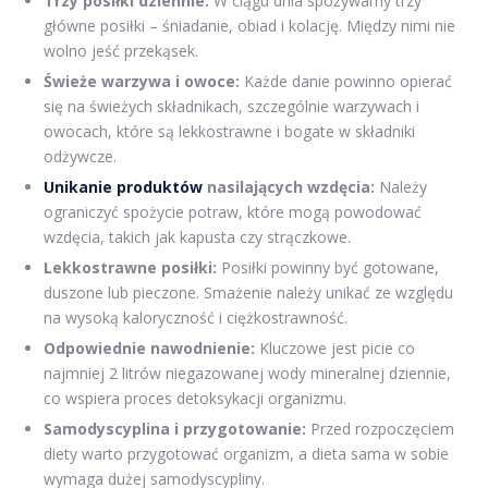
Trzy posiłki dziennie:
W ciągu dnia spożywamy trzy
główne posiłki – śniadanie, obiad i kolację. Między nimi nie
wolno jeść przekąsek.
Świeże warzywa i owoce:
Każde danie powinno opierać
się na świeżych składnikach, szczególnie warzywach i
owocach, które są lekkostrawne i bogate w składniki
odżywcze.
Unikanie produktów
nasilających wzdęcia:
Należy
ograniczyć spożycie potraw, które mogą powodować
wzdęcia, takich jak kapusta czy strączkowe.
Lekkostrawne posiłki:
Posiłki powinny być gotowane,
duszone lub pieczone. Smażenie należy unikać ze względu
na wysoką kaloryczność i ciężkostrawność.
Odpowiednie nawodnienie:
Kluczowe jest picie co
najmniej 2 litrów niegazowanej wody mineralnej dziennie,
co wspiera proces detoksykacji organizmu.
Samodyscyplina i przygotowanie:
Przed rozpoczęciem
diety warto przygotować organizm, a dieta sama w sobie
wymaga dużej samodyscypliny.