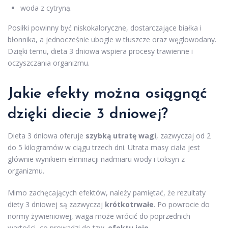
woda z cytryną.
Posiłki powinny być niskokaloryczne, dostarczające białka i
błonnika, a jednocześnie ubogie w tłuszcze oraz węglowodany.
Dzięki temu, dieta 3 dniowa wspiera procesy trawienne i
oczyszczania organizmu.
Jakie efekty można osiągnąć
dzięki diecie 3 dniowej?
Dieta 3 dniowa oferuje
szybką utratę wagi
, zazwyczaj od 2
do 5 kilogramów w ciągu trzech dni. Utrata masy ciała jest
głównie wynikiem eliminacji nadmiaru wody i toksyn z
organizmu.
Mimo zachęcających efektów, należy pamiętać, że rezultaty
diety 3 dniowej są zazwyczaj
krótkotrwałe
. Po powrocie do
normy żywieniowej, waga może wrócić do poprzednich
wartości, co prowadzi do tzw.
efektu jojo
.