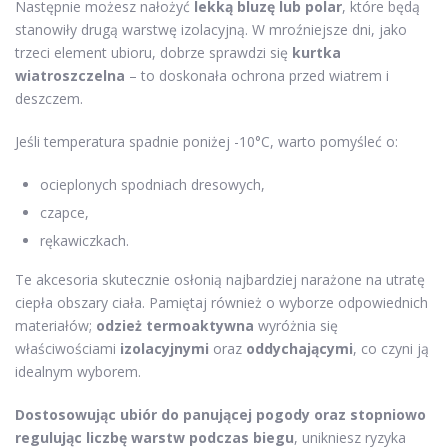
Następnie możesz nałożyć
lekką bluzę lub polar
, które będą
stanowiły drugą warstwę izolacyjną. W mroźniejsze dni, jako
trzeci element ubioru, dobrze sprawdzi się
kurtka
wiatroszczelna
– to doskonała ochrona przed wiatrem i
deszczem.
Jeśli temperatura spadnie poniżej -10°C, warto pomyśleć o:
ocieplonych spodniach dresowych,
czapce,
rękawiczkach.
Te akcesoria skutecznie osłonią najbardziej narażone na utratę
ciepła obszary ciała. Pamiętaj również o wyborze odpowiednich
materiałów;
odzież termoaktywna
wyróżnia się
właściwościami
izolacyjnymi
oraz
oddychającymi
, co czyni ją
idealnym wyborem.
Dostosowując ubiór do panującej pogody oraz stopniowo
regulując liczbę warstw podczas biegu
, unikniesz ryzyka