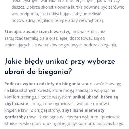
niekorzystnymi warunkami atmosferycznymi, jak wiatr czy
deszcz. Dobrze skonstruowana kurtka powinna być zarówno
wodoodporna, jak i oddychająca, aby umożliwić
odpowiednią regulację temperatury wewnętrznej.
Stosując zasadę trzech warstw,
można skutecznie
zarządzać termiką ciała oraz lepiej dostosować się do
zmieniających się warunków pogodowych podczas biegania.
Jakie błędy unikać przy wyborze
ubrań do biegania?
Podczas wyboru odzieży do biegania
warto zwrócić uwagę
na kilka istotnych kwestii, które mogą znacząco wpłynąć na
komfort treningu. Przede wszystkim
unikaj ubrań, które są
zbyt ciasne
– mogą one ograniczać swobodę ruchów i
krążenie krwi. Z drugiej strony,
zbyt luźne elementy
garderoby
również nie będą najlepszym wyborem, ponieważ
istnieje ryzyko otarć oraz ogólnego dyskomfortu podczas biegu.