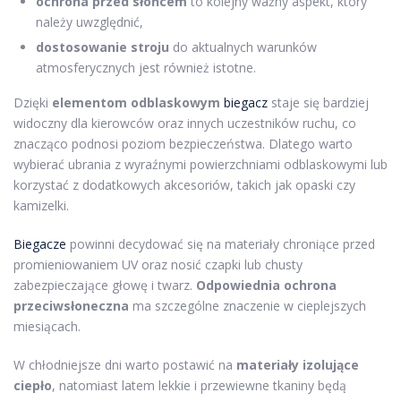
ochrona przed słońcem
to kolejny ważny aspekt, który
należy uwzględnić,
dostosowanie stroju
do aktualnych warunków
atmosferycznych jest również istotne.
Dzięki
elementom odblaskowym
biegacz
staje się bardziej
widoczny dla kierowców oraz innych uczestników ruchu, co
znacząco podnosi poziom bezpieczeństwa. Dlatego warto
wybierać ubrania z wyraźnymi powierzchniami odblaskowymi lub
korzystać z dodatkowych akcesoriów, takich jak opaski czy
kamizelki.
Biegacze
powinni decydować się na materiały chroniące przed
promieniowaniem UV oraz nosić czapki lub chusty
zabezpieczające głowę i twarz.
Odpowiednia ochrona
przeciwsłoneczna
ma szczególne znaczenie w cieplejszych
miesiącach.
W chłodniejsze dni warto postawić na
materiały izolujące
ciepło
, natomiast latem lekkie i przewiewne tkaniny będą