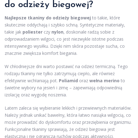
do odzieży biegowej?
Najlepsze tkaniny do odzieży biegowej
to takie, które
skutecznie oddychają i szybko schną. Syntetyczne materiały,
takie jak
poliester
czy
nylon
, doskonale radzą sobie z
odprowadzaniem wilgoci, co jest niezwykle istotne podczas
intensywnego wysiłku. Dzięki nim skóra pozostaje sucha, co
znacznie zwiększa komfort biegania.
W chłodniejsze dni warto postawić na odzież termiczną. Tego
rodzaju tkaniny nie tylko zatrzymują ciepło, ale również
efektywnie wchłaniają pot.
Poliamid
oraz
wełna merino
to
świetne wybory na jesień i zimę – zapewniają odpowiednią
izolację oraz wygodę noszenia.
Latem zaleca się wybieranie lekkich i przewiewnych materiałów.
Należy jednak unikać bawełny, która łatwo nasiąka wilgocią, co
może prowadzić do dyskomfortu oraz przeziębienia organizmu.
Funkcjonalne tkaniny sprawiają, że odzież biegowa jest
elastyczna i nie ogranicza ruchów podczas aktywności.