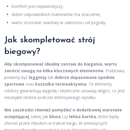
komfort jest najważniejszy,
dobór odpowiednich materiałów ma znaczenie,
warto stosować warstwy w zależności od pogody.
Jak skompletować strój
biegowy?
Aby skomponować idealny zestaw do biegania, warto
zwrócić uwagę na kilka kluczowych elementów.
Podstawą
powinny być
legginsy
lub
dobrze dopasowane spodnie
sportowe
oraz
koszulka termoaktywna
. Te elementy
odzieży gwarantują wygodę i skutecznie usuwają wilgoć, co jest
niezwykle istotne podczas intensywnego wysiłku.
Nie zaszkodzi również pomyśleć o dodatkowej warstwie
ocieplającej
, takiej jak
bluza
czy
lekka kurtka
, które będą
chronić przed chłodem w trakcie biegu. W zimniejszych
miesiącach warto zaopatrzyć się w akcesoria takie jak: