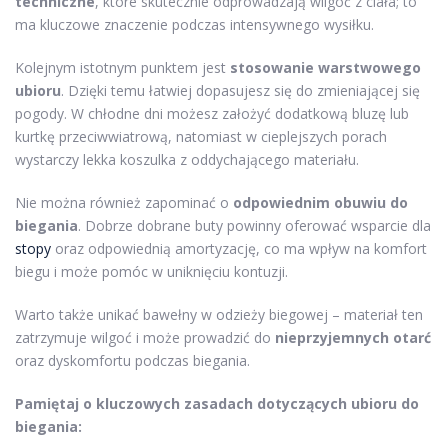
techniczne
, które skutecznie odprowadzają wilgoć z ciała; to
ma kluczowe znaczenie podczas intensywnego wysiłku.
Kolejnym istotnym punktem jest
stosowanie warstwowego
ubioru
. Dzięki temu łatwiej dopasujesz się do zmieniającej się
pogody. W chłodne dni możesz założyć dodatkową bluzę lub
kurtkę przeciwwiatrową, natomiast w cieplejszych porach
wystarczy lekka koszulka z oddychającego materiału.
Nie można również zapominać o
odpowiednim obuwiu do
biegania
. Dobrze dobrane buty powinny oferować wsparcie dla
stopy
oraz odpowiednią amortyzację, co ma wpływ na komfort
biegu i może pomóc w uniknięciu kontuzji.
Warto także unikać bawełny w odzieży biegowej – materiał ten
zatrzymuje wilgoć i może prowadzić do
nieprzyjemnych otarć
oraz dyskomfortu podczas biegania.
Pamiętaj o kluczowych zasadach dotyczących ubioru do
biegania: