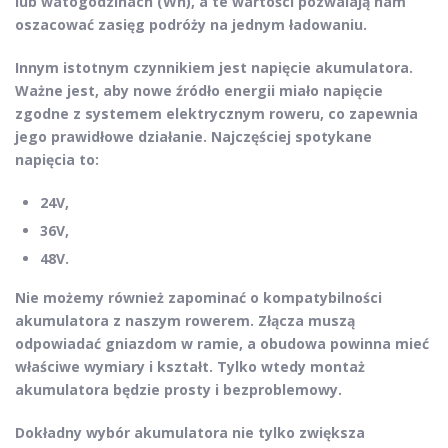
lub
watogodzinach (Wh)
, a te wartości pozwalają nam
oszacować
zasięg podróży
na jednym ładowaniu.
Innym istotnym czynnikiem jest
napięcie akumulatora
.
Ważne jest, aby nowe źródło energii miało napięcie
zgodne z systemem elektrycznym roweru, co zapewnia
jego prawidłowe działanie. Najczęściej spotykane
napięcia to:
24V,
36V,
48V.
Nie możemy również zapominać o
kompatybilności
akumulatora
z naszym rowerem. Złącza muszą
odpowiadać gniazdom w ramie, a obudowa powinna mieć
właściwe wymiary i kształt.
Tylko wtedy montaż
akumulatora będzie prosty i bezproblemowy.
Dokładny wybór akumulatora
nie tylko zwiększa