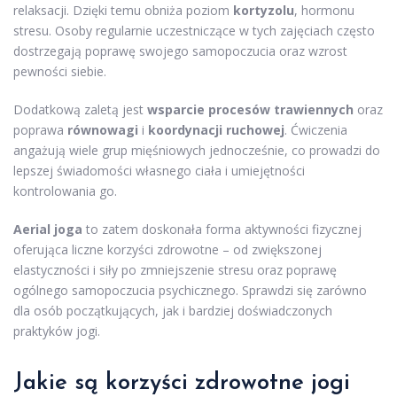
relaksacji. Dzięki temu obniża poziom
kortyzolu
, hormonu
stresu. Osoby regularnie uczestniczące w tych zajęciach często
dostrzegają poprawę swojego samopoczucia oraz wzrost
pewności siebie.
Dodatkową zaletą jest
wsparcie procesów trawiennych
oraz
poprawa
równowagi
i
koordynacji ruchowej
. Ćwiczenia
angażują wiele grup mięśniowych jednocześnie, co prowadzi do
lepszej świadomości własnego ciała i umiejętności
kontrolowania go.
Aerial joga
to zatem doskonała forma aktywności fizycznej
oferująca liczne korzyści zdrowotne – od zwiększonej
elastyczności i siły po zmniejszenie stresu oraz poprawę
ogólnego samopoczucia psychicznego. Sprawdzi się zarówno
dla osób początkujących, jak i bardziej doświadczonych
praktyków jogi.
Jakie są korzyści zdrowotne jogi