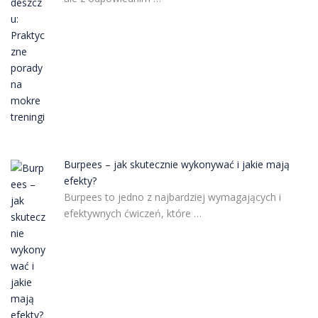
Burpees – jak skutecznie wykonywać i jakie mają
efekty?
Burpees to jedno z najbardziej wymagających i
efektywnych ćwiczeń, które …