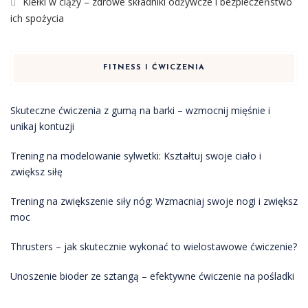
Kiełki w ciąży – zdrowe składniki odżywcze i bezpieczeństwo
ich spożycia
FITNESS I ĆWICZENIA
Skuteczne ćwiczenia z gumą na barki – wzmocnij mięśnie i
unikaj kontuzji
Trening na modelowanie sylwetki: Kształtuj swoje ciało i
zwiększ siłę
Trening na zwiększenie siły nóg: Wzmacniaj swoje nogi i zwiększ
moc
Thrusters – jak skutecznie wykonać to wielostawowe ćwiczenie?
Unoszenie bioder ze sztangą – efektywne ćwiczenie na pośladki