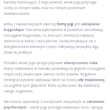
bardziej interesujące. Z tego powodu aerial joga przyciąga
osoby w różnym wieku oraz na różnych poziomach
zaawansowania.
Jedną z najważniejszych zalet tej
formy jogi
jest
odciążenie
kręgosłupa
. Ćwiczenia wykonywane w powietrzu umożliwiają
rozciąganie kręgosłupa, co znacząco zmniejsza napięcia,
zwłaszcza w dolnej części pleców. Osoby borykające się z
dolegliwościami bólowymi często odkrywają niezwykłą ulgę
dzięki tej praktyce.
Ponadto aerial joga sprzyja poprawie
elastyczności ciała
.
Asany realizowane w hamaku pozwalają na głębsze rozciąganie
mięśni oraz zwiększanie zakresu ruchu stawów. Regularne
treningi pozytywnie wpływają także na rozwój
siły mięśniowej
,
szczególnie tych głębokich, które są kluczowe dla stabilizacji
całego organizmu.
Nie można zapominać o korzyściach związanych ze
zdrowiem
psychicznym
– aerial joga pomaga redukować stres i sprzyja