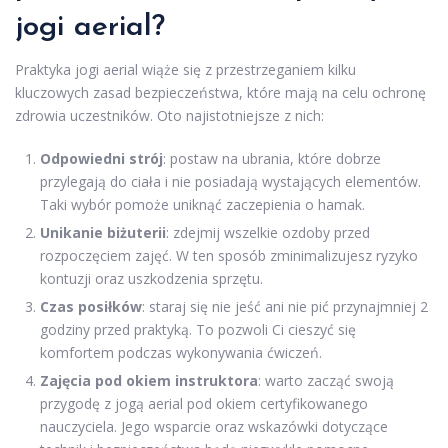
jogi aerial?
Praktyka jogi aerial wiąże się z przestrzeganiem kilku
kluczowych zasad bezpieczeństwa, które mają na celu ochronę
zdrowia uczestników. Oto najistotniejsze z nich:
Odpowiedni strój
: postaw na ubrania, które dobrze
przylegają do ciała i nie posiadają wystających elementów.
Taki wybór pomoże uniknąć zaczepienia o hamak.
Unikanie biżuterii
: zdejmij wszelkie ozdoby przed
rozpoczęciem zajęć. W ten sposób zminimalizujesz ryzyko
kontuzji oraz uszkodzenia sprzętu.
Czas posiłków
: staraj się nie jeść ani nie pić przynajmniej 2
godziny przed praktyką. To pozwoli Ci cieszyć się
komfortem podczas wykonywania ćwiczeń.
Zajęcia pod okiem instruktora
: warto zacząć swoją
przygodę z jogą aerial pod okiem certyfikowanego
nauczyciela. Jego wsparcie oraz wskazówki dotyczące