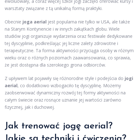
ewoluowały, a coraz więcej szkół jogi zaczęło oferować kursy i
warsztaty związane z tą unikalną formą praktyki.
Obecnie
joga aerial
jest popularna nie tylko w USA, ale także
na Starym Kontynencie i w innych zakątkach globu. Wiele
studiów jogi organizuje wydarzenia oraz festiwale dedykowane
tej dyscyplinie, podkreślając jej liczne zalety zdrowotne i
terapeutyczne. Ta forma aktywności przyciąga osoby w różnym
wieku oraz o różnych poziomach zaawansowania, co sprawia,
że jest dostępna dla szerokiego grona odbiorców.
Z upływem lat pojawiły się różnorodne style i podejścia do
jogi
aerial
, co dodatkowo wzbogaciło tę dyscyplinę. Możemy
zaobserwować dynamiczny rozwój tej formy aktywności na
całym świecie oraz rosnące uznanie jej wartości zarówno
fizycznej, jak i duchowej.
Jak trenować jogę aerial?
Jakie są techniki i ćwiczenia?