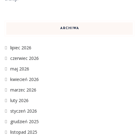
ARCHIWA
lipiec 2026
czerwiec 2026
maj 2026
kwiecień 2026
marzec 2026
luty 2026
styczeń 2026
grudzień 2025
listopad 2025