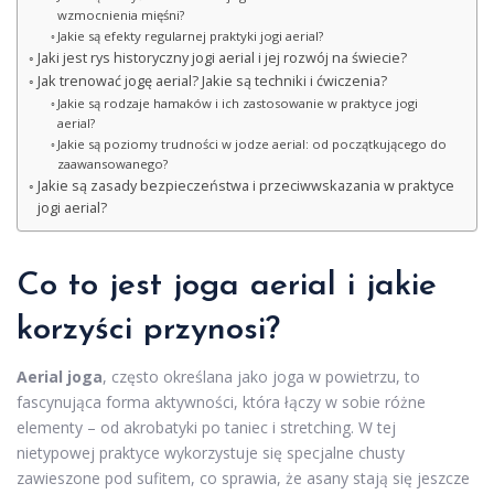
wzmocnienia mięśni?
Jakie są efekty regularnej praktyki jogi aerial?
Jaki jest rys historyczny jogi aerial i jej rozwój na świecie?
Jak trenować jogę aerial? Jakie są techniki i ćwiczenia?
Jakie są rodzaje hamaków i ich zastosowanie w praktyce jogi
aerial?
Jakie są poziomy trudności w jodze aerial: od początkującego do
zaawansowanego?
Jakie są zasady bezpieczeństwa i przeciwwskazania w praktyce
jogi aerial?
Co to jest joga aerial i jakie
korzyści przynosi?
Aerial joga
, często określana jako joga w powietrzu, to
fascynująca forma aktywności, która łączy w sobie różne
elementy – od akrobatyki po taniec i stretching. W tej
nietypowej praktyce wykorzystuje się specjalne chusty
zawieszone pod sufitem, co sprawia, że asany stają się jeszcze