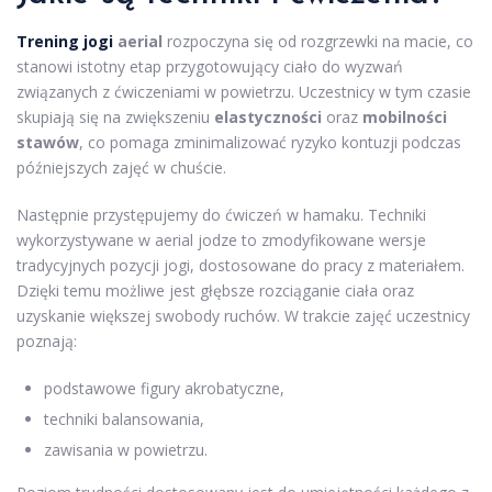
Trening jogi
aerial
rozpoczyna się od rozgrzewki na macie, co
stanowi istotny etap przygotowujący ciało do wyzwań
związanych z ćwiczeniami w powietrzu. Uczestnicy w tym czasie
skupiają się na zwiększeniu
elastyczności
oraz
mobilności
stawów
, co pomaga zminimalizować ryzyko kontuzji podczas
późniejszych zajęć w chuście.
Następnie przystępujemy do ćwiczeń w hamaku. Techniki
wykorzystywane w aerial jodze to zmodyfikowane wersje
tradycyjnych pozycji jogi, dostosowane do pracy z materiałem.
Dzięki temu możliwe jest głębsze rozciąganie ciała oraz
uzyskanie większej swobody ruchów. W trakcie zajęć uczestnicy
poznają:
podstawowe figury akrobatyczne,
techniki balansowania,
zawisania w powietrzu.