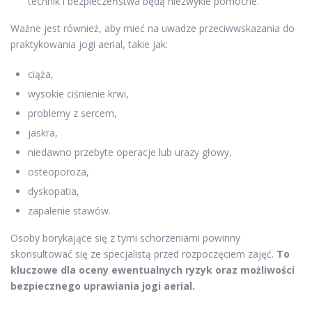
technik i bezpieczeństwa będą niezwykle pomocne.
Ważne jest również, aby mieć na uwadze przeciwwskazania do
praktykowania jogi aerial, takie jak:
ciąża,
wysokie ciśnienie krwi,
problemy z sercem,
jaskra,
niedawno przebyte operacje lub urazy głowy,
osteoporoza,
dyskopatia,
zapalenie stawów.
Osoby borykające się z tymi schorzeniami powinny
skonsultować się ze specjalistą przed rozpoczęciem zajęć.
To
kluczowe dla oceny ewentualnych ryzyk oraz możliwości
bezpiecznego uprawiania jogi aerial.