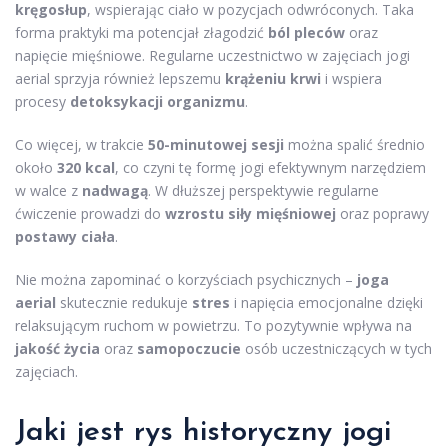
kręgosłup
, wspierając ciało w pozycjach odwróconych. Taka
forma praktyki ma potencjał złagodzić
ból pleców
oraz
napięcie mięśniowe. Regularne uczestnictwo w zajęciach jogi
aerial sprzyja również lepszemu
krążeniu krwi
i wspiera
procesy
detoksykacji organizmu
.
Co więcej, w trakcie
50-minutowej sesji
można spalić średnio
około
320 kcal
, co czyni tę formę jogi efektywnym narzędziem
w walce z
nadwagą
. W dłuższej perspektywie regularne
ćwiczenie prowadzi do
wzrostu siły mięśniowej
oraz poprawy
postawy ciała
.
Nie można zapominać o korzyściach psychicznych –
joga
aerial
skutecznie redukuje
stres
i napięcia emocjonalne dzięki
relaksującym ruchom w powietrzu. To pozytywnie wpływa na
jakość życia
oraz
samopoczucie
osób uczestniczących w tych
zajęciach.
Jaki jest rys historyczny jogi