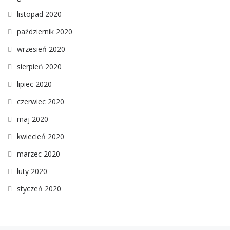
listopad 2020
październik 2020
wrzesień 2020
sierpień 2020
lipiec 2020
czerwiec 2020
maj 2020
kwiecień 2020
marzec 2020
luty 2020
styczeń 2020