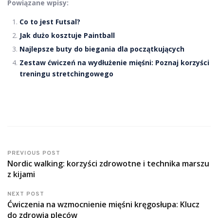
Powiązane wpisy:
Co to jest Futsal?
Jak dużo kosztuje Paintball
Najlepsze buty do biegania dla początkujących
Zestaw ćwiczeń na wydłużenie mięśni: Poznaj korzyści
treningu stretchingowego
PREVIOUS POST
Nordic walking: korzyści zdrowotne i technika marszu
z kijami
NEXT POST
Ćwiczenia na wzmocnienie mięśni kręgosłupa: Klucz
do zdrowia pleców