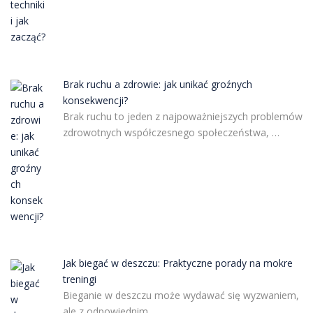
Brak ruchu a zdrowie: jak unikać groźnych
konsekwencji?
Brak ruchu to jeden z najpoważniejszych problemów
zdrowotnych współczesnego społeczeństwa, …
Jak biegać w deszczu: Praktyczne porady na mokre
treningi
Bieganie w deszczu może wydawać się wyzwaniem,
ale z odpowiednim …