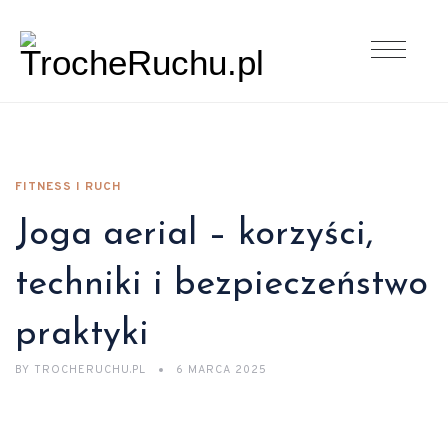
FITNESS I RUCH
Joga aerial – korzyści,
techniki i bezpieczeństwo
praktyki
BY
TROCHERUCHU.PL
6 MARCA 2025