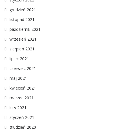
grudzień 2021
listopad 2021
październik 2021
wrzesień 2021
sierpień 2021
lipiec 2021
czerwiec 2021
maj 2021
kwiecień 2021
marzec 2021
luty 2021
styczeń 2021
grudzień 2020