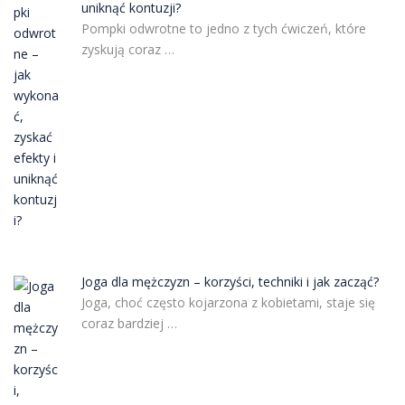
uniknąć kontuzji?
Pompki odwrotne to jedno z tych ćwiczeń, które
zyskują coraz …
Joga dla mężczyzn – korzyści, techniki i jak zacząć?
Joga, choć często kojarzona z kobietami, staje się
coraz bardziej …