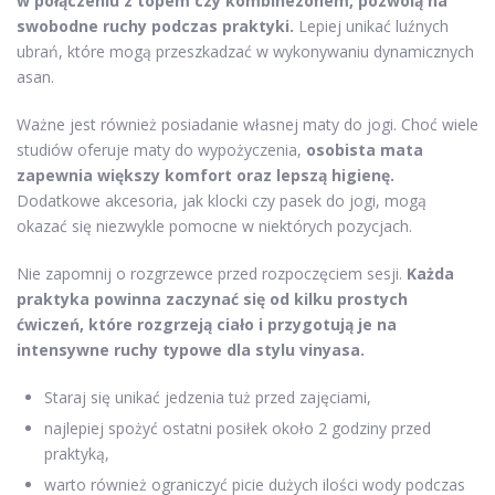
w połączeniu z topem czy kombinezonem, pozwolą na
swobodne ruchy podczas praktyki.
Lepiej unikać luźnych
ubrań, które mogą przeszkadzać w wykonywaniu dynamicznych
asan.
Ważne jest również posiadanie własnej maty do jogi. Choć wiele
studiów oferuje maty do wypożyczenia,
osobista mata
zapewnia większy komfort oraz lepszą higienę.
Dodatkowe akcesoria, jak klocki czy pasek do jogi, mogą
okazać się niezwykle pomocne w niektórych pozycjach.
Nie zapomnij o rozgrzewce przed rozpoczęciem sesji.
Każda
praktyka powinna zaczynać się od kilku prostych
ćwiczeń, które rozgrzeją ciało i przygotują je na
intensywne ruchy typowe dla stylu vinyasa.
Staraj się unikać jedzenia tuż przed zajęciami,
najlepiej spożyć ostatni posiłek około 2 godziny przed
praktyką,
warto również ograniczyć picie dużych ilości wody podczas