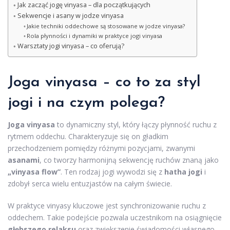
Jak zacząć jogę vinyasa – dla początkujących
Sekwencje i asany w jodze vinyasa
Jakie techniki oddechowe są stosowane w jodze vinyasa?
Rola płynności i dynamiki w praktyce jogi vinyasa
Warsztaty jogi vinyasa – co oferują?
Joga vinyasa – co to za styl
jogi i na czym polega?
Joga vinyasa
to dynamiczny styl, który łączy płynność ruchu z
rytmem oddechu. Charakteryzuje się on gładkim
przechodzeniem pomiędzy różnymi pozycjami, zwanymi
asanami
, co tworzy harmonijną sekwencję ruchów znaną jako
„vinyasa flow”
. Ten rodzaj jogi wywodzi się z
hatha jogi
i
zdobył serca wielu entuzjastów na całym świecie.
W praktyce vinyasy kluczowe jest synchronizowanie ruchu z
oddechem. Takie podejście pozwala uczestnikom na osiągnięcie
głębszego relaksu
oraz zwiększenie świadomości własnego