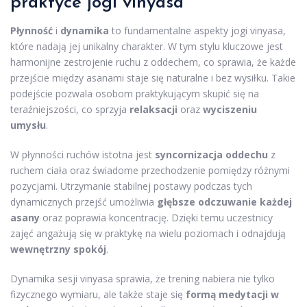
praktyce jogi vinyasa
Płynność
i
dynamika
to fundamentalne aspekty jogi vinyasa,
które nadają jej unikalny charakter. W tym stylu kluczowe jest
harmonijne zestrojenie ruchu z oddechem, co sprawia, że każde
przejście między asanami staje się naturalne i bez wysiłku. Takie
podejście pozwala osobom praktykującym skupić się na
teraźniejszości, co sprzyja
relaksacji
oraz
wyciszeniu
umysłu
.
W płynności ruchów istotna jest
syncornizacja oddechu
z
ruchem ciała oraz świadome przechodzenie pomiędzy różnymi
pozycjami. Utrzymanie stabilnej postawy podczas tych
dynamicznych przejść umożliwia
głębsze odczuwanie każdej
asany
oraz poprawia koncentrację. Dzięki temu uczestnicy
zajęć angażują się w praktykę na wielu poziomach i odnajdują
wewnętrzny spokój
.
Dynamika sesji vinyasa sprawia, że trening nabiera nie tylko
fizycznego wymiaru, ale także staje się
formą medytacji w