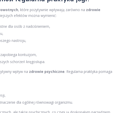
drowotnych
, które pozytywnie wpływają zarówno na
zdrowie
iejszych efektów można wymienić:
ystne dla osób z nadciśnieniem,
u,
epszego nastroju,
o zapobiega kontuzjom,
jszych schorzeń kręgosłupa.
ozytywny wpływ na
zdrowie psychiczne
. Regularna praktyka pomaga
sji,
znaczenie dla ogólnej równowagi organizmu.
ycznych, ale także psychicznych, co czyni ją doskonałym narzędziem