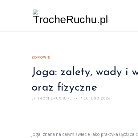
ZDROWIE
Joga: zalety, wady i
oraz fizyczne
BY
TROCHERUCHU.PL
1 LUTEGO 2026
Joga, znana na całym świecie jako praktyka łącząca c