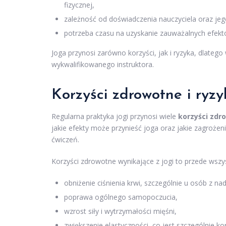
fizycznej,
zależność od doświadczenia nauczyciela oraz jeg
potrzeba czasu na uzyskanie zauważalnych efek
Joga przynosi zarówno korzyści, jak i ryzyka, dlateg
wykwalifikowanego instruktora.
Korzyści zdrowotne i ryz
Regularna praktyka jogi przynosi wiele
korzyści zdr
jakie efekty może przynieść joga oraz jakie zagroż
ćwiczeń.
Korzyści zdrowotne wynikające z jogi to przede wszy
obniżenie ciśnienia krwi, szczególnie u osób z na
poprawa ogólnego samopoczucia,
wzrost siły i wytrzymałości mięśni,
zwiększenie elastyczności, co jest szczególnie k