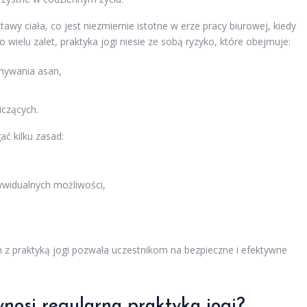
awy ciała, co jest niezmiernie istotne w erze pracy biurowej, kiedy
wielu zalet, praktyka jogi niesie ze sobą ryzyko, które obejmuje:
nywania asan,
iczących.
ć kilku zasad:
ywidualnych możliwości,
 z praktyką jogi pozwala uczestnikom na bezpieczne i efektywne
ynosi regularna praktyka jogi?