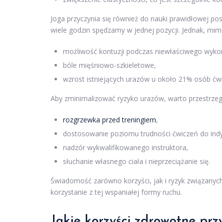
Joga przyczynia się również do nauki prawidłowej post
wiele godzin spędzamy w jednej pozycji. Jednak, mimo 
możliwość kontuzji podczas niewłaściwego wyko
bóle mięśniowo-szkieletowe,
wzrost istniejących urazów u około 21% osób ćw
Aby zminimalizować ryzyko urazów, warto przestrzega
rozgrzewka przed treningiem
,
dostosowanie poziomu trudności ćwiczeń do ind
nadzór wykwalifikowanego instruktora,
słuchanie własnego ciała i nieprzeciążanie się.
Świadomość zarówno korzyści, jak i ryzyk związanych
korzystanie z tej wspaniałej formy ruchu.
Jakie korzyści zdrowotne prz