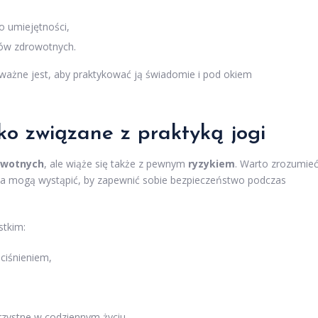
o umiejętności,
tów zdrowotnych.
o ważne jest, aby praktykować ją świadomie i pod okiem
yko związane z praktyką jogi
owotnych
, ale wiąże się także z pewnym
ryzykiem
. Warto zrozumieć
enia mogą wystąpić, by zapewnić sobie bezpieczeństwo podczas
stkim:
dciśnieniem,
orzystne w codziennym życiu.