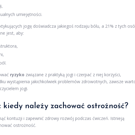
i,
ualnych umiejętności.
ktykujących jogę doświadcza jakiegoś rodzaju bólu, a 21% z tych os
ne jest, aby:
truktora,
i,
ból.
zować
ryzyko
związane z praktyką jogi i czerpać z niej korzyści,
dku wystąpienia jakichkolwiek problemów zdrowotnych, zawsze wart
zycielem jogi.
: kiedy należy zachować ostrożność?
nąć kontuzji i zapewnić zdrowy rozwój podczas ćwiczeń. Istnieją
chować ostrożność.