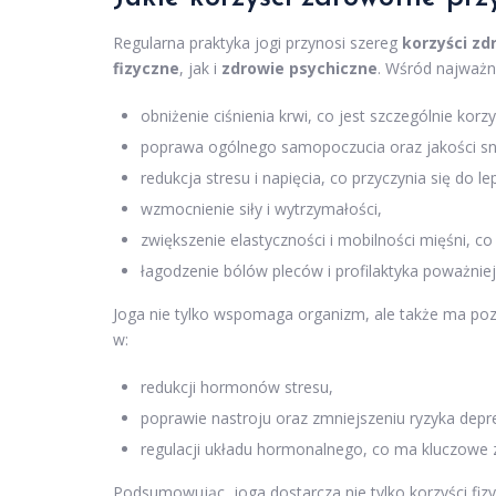
Regularna praktyka jogi przynosi szereg
korzyści z
fizyczne
, jak i
zdrowie psychiczne
. Wśród najważn
obniżenie ciśnienia krwi, co jest szczególnie korz
poprawa ogólnego samopoczucia oraz jakości sn
redukcja stresu i napięcia, co przyczynia się do l
wzmocnienie siły i wytrzymałości,
zwiększenie elastyczności i mobilności mięśni, c
łagodzenie bólów pleców i profilaktyka poważnie
Joga nie tylko wspomaga organizm, ale także ma p
w:
redukcji hormonów stresu,
poprawie nastroju oraz zmniejszeniu ryzyka depre
regulacji układu hormonalnego, co ma kluczowe 
Podsumowując, joga dostarcza nie tylko korzyści fiz