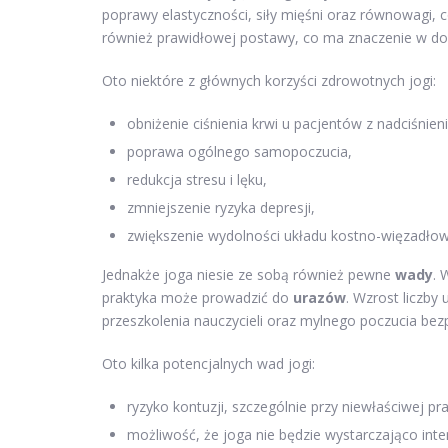
poprawy elastyczności, siły mięśni oraz równowagi, c
również prawidłowej postawy, co ma znaczenie w dob
Oto niektóre z głównych korzyści zdrowotnych jogi:
obniżenie ciśnienia krwi u pacjentów z nadciśnien
poprawa ogólnego samopoczucia,
redukcja stresu i lęku,
zmniejszenie ryzyka depresji,
zwiększenie wydolności układu kostno-więzadło
Jednakże joga niesie ze sobą również pewne
wady
. 
praktyka może prowadzić do
urazów
. Wzrost liczby
przeszkolenia nauczycieli oraz mylnego poczucia bez
Oto kilka potencjalnych wad jogi:
ryzyko kontuzji, szczególnie przy niewłaściwej pr
możliwość, że joga nie będzie wystarczająco in