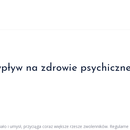
 wpływ na zdrowie psychiczn
iało i umysł, przyciąga coraz większe rzesze zwolenników. Regularne