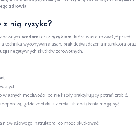
jego
zdrowia
.
 z nią ryzyko?
ę z pewnymi
wadami
oraz
ryzykiem
, które warto rozważyć przed
ia technika wykonywania asan, brak doświadczenia instruktora oraz
uzji i negatywnych skutków zdrowotnych.
ni,
owotnych,
łasnych możliwości, co nie każdy praktykujący potrafi zrobić,
eoporozą, gdzie kontakt z ziemią lub obciążenia mogą być
 na niewłaściwego instruktora, co może skutkować: