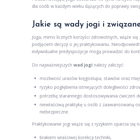
dla osób w każdym wieku dążących do poprawy swo
Jakie są
wady jogi
i związane
Joga, mimo licznych korzyści zdrowotnych, wiąże si
podjęciem decyzji o jej praktykowaniu. Nieodpowiedn
indywidualne predyspozycje mogą prowadzić do kont
Do najważniejszych
wad jogi
należy zaliczyć:
możliwość urazów kręgosłupa, stawów oraz mięś
ryzyko pogłębienia istniejących dolegliwości zdr
potrzebę starannego dostosowywania ćwiczeń do w
niewłaściwą praktykę u osób z zaawansowaną ost
niebezpieczne.
Praktykowanie jogi wiąże się z ryzykiem oparcia się
brakiem właściwej korekcji techniki,