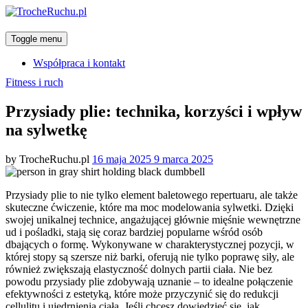
Toggle menu
Współpraca i kontakt
Categories
Fitness i ruch
Przysiady plie: technika, korzyści i wpływ
na sylwetkę
Posted
by
TrocheRuchu.pl
16 maja 2025
9 marca 2025
on
Przysiady plie to nie tylko element baletowego repertuaru, ale także
skuteczne ćwiczenie, które ma moc modelowania sylwetki. Dzięki
swojej unikalnej technice, angażującej głównie mięśnie wewnętrzne
ud i pośladki, stają się coraz bardziej popularne wśród osób
dbających o formę. Wykonywane w charakterystycznej pozycji, w
której stopy są szersze niż barki, oferują nie tylko poprawę siły, ale
również zwiększają elastyczność dolnych partii ciała. Nie bez
powodu przysiady plie zdobywają uznanie – to idealne połączenie
efektywności z estetyką, które może przyczynić się do redukcji
cellulitu i ujędrnienia ciała. Jeśli chcesz dowiedzieć się, jak