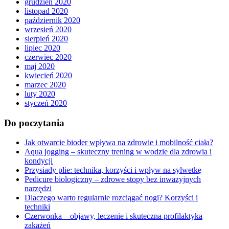
grudzień 2020
listopad 2020
październik 2020
wrzesień 2020
sierpień 2020
lipiec 2020
czerwiec 2020
maj 2020
kwiecień 2020
marzec 2020
luty 2020
styczeń 2020
Do poczytania
Jak otwarcie bioder wpływa na zdrowie i mobilność ciała?
Aqua jogging – skuteczny trening w wodzie dla zdrowia i
kondycji
Przysiady plie: technika, korzyści i wpływ na sylwetkę
Pedicure biologiczny – zdrowe stopy bez inwazyjnych
narzędzi
Dlaczego warto regularnie rozciągać nogi? Korzyści i
techniki
Czerwonka – objawy, leczenie i skuteczna profilaktyka
zakażeń