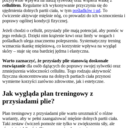
pozytywnie wpływa na naszą sylwetkę oraz wspiera walkę z
cellulitem
. Regularne ich wykonywanie przyczynia się do
ujędrnienia dolnych partii ciała, w tym
pośladków i ud
. To
ćwiczenie aktywuje mięśnie nóg, co prowadzi do ich wzmocnienia i
poprawy ogólnej kondycji fizycznej.
Jeżeli chodzi o cellulit, przysiady plie mają potencjał, aby pomóc w
jego redukcji. Dzięki nim krążenie krwi oraz limfy w nogach i
pośladkach ulega znacznemu polepszeniu. Systematyczny trening
wzmacnia tkankę mięśniową, co korzystnie wpływa na wygląd
skóry – staje się ona bardziej jędrna i elastyczna.
Warto zaznaczyć, że przysiady plie stanowią doskonałe
rozwiązanie
dla osób dążących do poprawy swojej sylwetki oraz
zmniejszenia widoczności cellulitu. Tego rodzaju aktywność
fizyczna skoncentrowana na dolnych partiach ciała przynosi
wymierne korzyści zarówno zdrowotne, jak i estetyczne.
Jak wygląda plan treningowy z
przysiadami plie?
Plan treningowy z przysiadami plie warto urozmaicić o różne
warianty, aby w pełni zaangażować mięśnie dolnych partii ciała.
Taki zestaw ćwiczeń pomoże nie tylko w zwiększeniu siły, ale