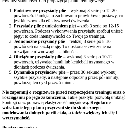
również stabilności. Oto propozycja planu treningowego:
Podstawowe przysiady plie
– wykonaj 3 serie po 15-20
powtórzeń. Pamiętaj o zachowaniu prawidłowej postawy, co
jest kluczowe dla efektywności ćwiczenia.
Przysiady plie z uniesieniem pięt
– zrób 3 serie po 12-15
powtórzeń. Podczas wykonywania przysiadu spróbuj unieść
pięty; to doda intensywności do Twojego treningu.
Jednonóżne przysiady plie
– realizuj 3 serie po 8-10
powtórzeń na każdą nogę. To doskonałe ćwiczenie na
rozwijanie równowagi i stabilności.
Obciążone przysiady plie
– wykonaj 3 serie po 10-12
powtórzeń, używając hantli lub kettlebell trzymanego w
dłoniach podczas ćwiczenia.
Dynamika przysiadów plie
– przez 30 sekund wykonuj
szybkie przysiady, a następnie odpocznij przez pół minuty;
powtarzaj ten cykl przez 5 minut.
Nie zapomnij o rozgrzewce przed rozpoczęciem treningu oraz o
rozciąganiu po jego zakończeniu.
Takie praktyki pozwolą uniknąć
kontuzji oraz poprawią elastyczność mięśniową.
Regularne
wdrażanie tego planu przyczyni się do skutecznego
modelowania dolnych partii ciała, a także zwiększy ich siłę i
wytrzymałość.
Powiązane wpisy: