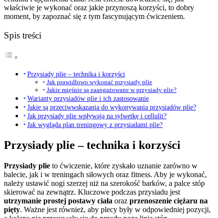
właściwie je wykonać oraz jakie przynoszą korzyści, to dobry
moment, by zapoznać się z tym fascynującym ćwiczeniem.
Spis treści
Przysiady plie – technika i korzyści
Jak prawidłowo wykonać przysiady plie
Jakie mięśnie są zaangażowane w przysiady plie?
Warianty przysiadów plie i ich zastosowanie
Jakie są przeciwwskazania do wykonywania przysiadów plie?
Jak przysiady plie wpływają na sylwetkę i cellulit?
Jak wygląda plan treningowy z przysiadami plie?
Przysiady plie – technika i korzyści
Przysiady plie
to ćwiczenie, które zyskało uznanie zarówno w
balecie, jak i w treningach siłowych oraz fitness. Aby je wykonać,
należy ustawić nogi szerzej niż na szerokość barków, a palce stóp
skierować na zewnątrz. Kluczowe podczas przysiadu jest
utrzymanie prostej postawy ciała
oraz
przenoszenie ciężaru na
pięty
. Ważne jest również, aby plecy były w odpowiedniej pozycji,