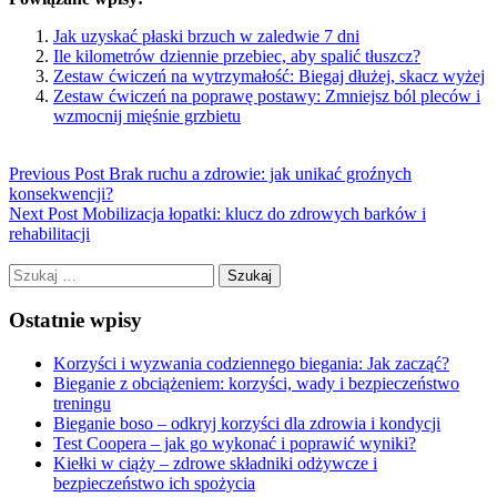
Jak uzyskać płaski brzuch w zaledwie 7 dni
Ile kilometrów dziennie przebiec, aby spalić tłuszcz?
Zestaw ćwiczeń na wytrzymałość: Biegaj dłużej, skacz wyżej
Zestaw ćwiczeń na poprawę postawy: Zmniejsz ból pleców i
wzmocnij mięśnie grzbietu
Previous Post
Brak ruchu a zdrowie: jak unikać groźnych
konsekwencji?
Next Post
Mobilizacja łopatki: klucz do zdrowych barków i
rehabilitacji
Szukaj:
Ostatnie wpisy
Korzyści i wyzwania codziennego biegania: Jak zacząć?
Bieganie z obciążeniem: korzyści, wady i bezpieczeństwo
treningu
Bieganie boso – odkryj korzyści dla zdrowia i kondycji
Test Coopera – jak go wykonać i poprawić wyniki?
Kiełki w ciąży – zdrowe składniki odżywcze i
bezpieczeństwo ich spożycia