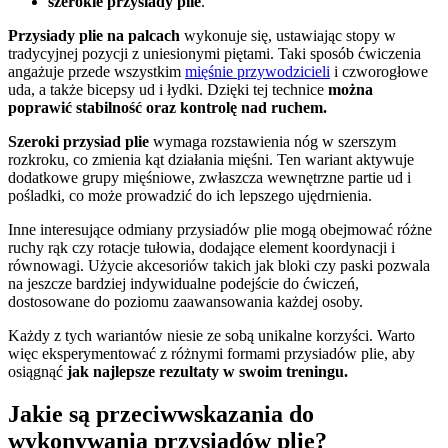
szerokie przysiady plie
.
Przysiady plie na palcach
wykonuje się, ustawiając stopy w
tradycyjnej pozycji z uniesionymi piętami. Taki sposób ćwiczenia
angażuje przede wszystkim
mięśnie przywodzicieli
i czworogłowe
uda, a także bicepsy ud i łydki. Dzięki tej technice
można
poprawić stabilność oraz kontrolę nad ruchem.
Szeroki przysiad plie
wymaga rozstawienia nóg w szerszym
rozkroku, co zmienia kąt działania mięśni. Ten wariant aktywuje
dodatkowe grupy mięśniowe, zwłaszcza wewnętrzne partie ud i
pośladki, co może prowadzić do ich lepszego ujędrnienia.
Inne interesujące odmiany przysiadów plie mogą obejmować różne
ruchy rąk czy rotacje tułowia, dodające element koordynacji i
równowagi. Użycie akcesoriów takich jak bloki czy paski pozwala
na jeszcze bardziej indywidualne podejście do ćwiczeń,
dostosowane do poziomu zaawansowania każdej osoby.
Każdy z tych wariantów niesie ze sobą unikalne korzyści. Warto
więc eksperymentować z różnymi formami przysiadów plie, aby
osiągnąć
jak najlepsze rezultaty w swoim treningu.
Jakie są przeciwwskazania do
wykonywania przysiadów plie?