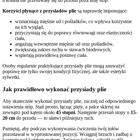
a kolana nie przesuwały się do przodu poza linię stóp.
Korzyści płynące z przysiadów plie
są naprawdę imponujące:
wzmacniają mięśnie ud i pośladków, co wpływa korzystnie
na ich wygląd,
przyczyniają się do poprawy równowagi oraz elastyczności
ciała,
angażują wewnętrzne mięśnie ud oraz pośladków,
zwiększają zakres ruchu w stawach biodrowych,
wspierają prawidłową postawę ciała.
Osoby regularnie praktykujące przysiady plie mogą zauważyć
poprawę nie tylko swojej kondycji fizycznej, ale także estetyki
sylwetki.
Jak prawidłowo wykonać przysiady plie
Aby skutecznie wykonać przysiady plie, zacznij od odpowiedniego
ustawienia stóp. Stań prosto, łącząc pięty, a palce skieruj na
zewnątrz pod kątem około
45 stopni
. Następnie przesuń stopy o
15-
20 cm
do przodu — to ułatwi późniejszy ruch.
Pamiętaj, aby podczas wykonywania ćwiczenia twój tułów
pozostawał w wyprostowanej pozycji. Wciągnij brzuch i zadbaj o
kontrolę nad każdym ruchem. Zginając kolana, schodź w dół,