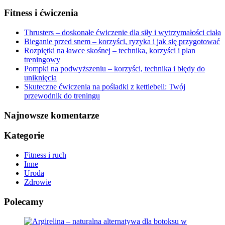
Fitness i ćwiczenia
Thrusters – doskonałe ćwiczenie dla siły i wytrzymałości ciała
Bieganie przed snem – korzyści, ryzyka i jak się przygotować
Rozpiętki na ławce skośnej – technika, korzyści i plan
treningowy
Pompki na podwyższeniu – korzyści, technika i błędy do
uniknięcia
Skuteczne ćwiczenia na pośladki z kettlebell: Twój
przewodnik do treningu
Najnowsze komentarze
Kategorie
Fitness i ruch
Inne
Uroda
Zdrowie
Polecamy