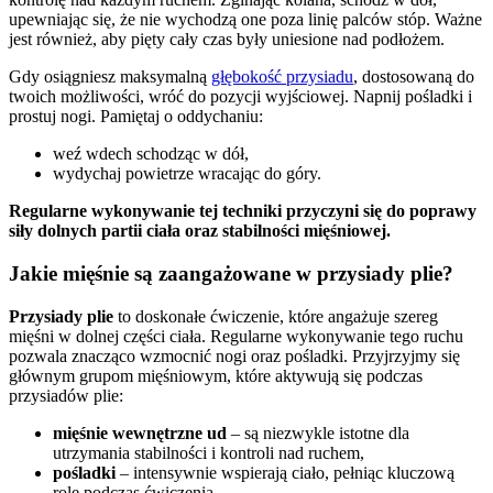
upewniając się, że nie wychodzą one poza linię palców stóp. Ważne
jest również, aby pięty cały czas były uniesione nad podłożem.
Gdy osiągniesz maksymalną
głębokość przysiadu
, dostosowaną do
twoich możliwości, wróć do pozycji wyjściowej. Napnij pośladki i
prostuj nogi. Pamiętaj o oddychaniu:
weź wdech schodząc w dół,
wydychaj powietrze wracając do góry.
Regularne wykonywanie tej techniki przyczyni się do poprawy
siły dolnych partii ciała oraz stabilności mięśniowej.
Jakie mięśnie są zaangażowane w przysiady plie?
Przysiady plie
to doskonałe ćwiczenie, które angażuje szereg
mięśni w dolnej części ciała. Regularne wykonywanie tego ruchu
pozwala znacząco wzmocnić nogi oraz pośladki. Przyjrzyjmy się
głównym grupom mięśniowym, które aktywują się podczas
przysiadów plie:
mięśnie wewnętrzne ud
– są niezwykle istotne dla
utrzymania stabilności i kontroli nad ruchem,
pośladki
– intensywnie wspierają ciało, pełniąc kluczową
rolę podczas ćwiczenia,