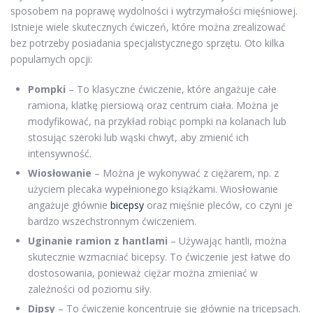
sposobem na poprawę wydolności i wytrzymałości mięśniowej.
Istnieje wiele skutecznych ćwiczeń, które można zrealizować
bez potrzeby posiadania specjalistycznego sprzętu. Oto kilka
popularnych opcji:
Pompki
– To klasyczne ćwiczenie, które angażuje całe
ramiona, klatkę piersiową oraz centrum ciała. Można je
modyfikować, na przykład robiąc pompki na kolanach lub
stosując szeroki lub wąski chwyt, aby zmienić ich
intensywność.
Wiosłowanie
– Można je wykonywać z ciężarem, np. z
użyciem plecaka wypełnionego książkami. Wiosłowanie
angażuje głównie
bicepsy
oraz mięśnie pleców, co czyni je
bardzo wszechstronnym ćwiczeniem.
Uginanie ramion z hantlami
– Używając hantli, można
skutecznie wzmacniać bicepsy. To ćwiczenie jest łatwe do
dostosowania, ponieważ ciężar można zmieniać w
zależności od poziomu siły.
Dipsy
– To ćwiczenie koncentruje się głównie na tricepsach.