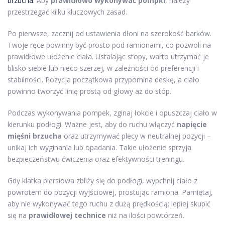
brzucha
. Aby
prawidłowo wykonywać pompki
, należy
przestrzegać kilku kluczowych zasad.
Po pierwsze, zacznij od ustawienia dłoni na szerokość barków.
Twoje ręce powinny być prosto pod ramionami, co pozwoli na
prawidłowe ułożenie ciała. Ustalając stopy, warto utrzymać je
blisko siebie lub nieco szerzej, w zależności od preferencji i
stabilności. Pozycja początkowa przypomina deskę, a ciało
powinno tworzyć linię prostą od głowy aż do stóp.
Podczas wykonywania pompek, zginaj łokcie i opuszczaj ciało w
kierunku podłogi. Ważne jest, aby do ruchu włączyć
napięcie
mięśni brzucha
oraz utrzymywać plecy w neutralnej pozycji –
unikaj ich wyginania lub opadania. Takie ułożenie sprzyja
bezpieczeństwu ćwiczenia oraz efektywności treningu.
Gdy klatka piersiowa zbliży się do podłogi, wypchnij ciało z
powrotem do pozycji wyjściowej, prostując ramiona. Pamiętaj,
aby nie wykonywać tego ruchu z dużą prędkością; lepiej skupić
się na
prawidłowej technice
niż na ilości powtórzeń.