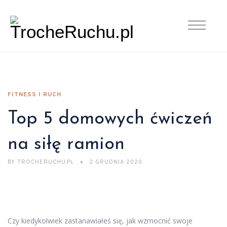
FITNESS I RUCH
Top 5 domowych ćwiczeń
na siłę ramion
BY
TROCHERUCHU.PL
2 GRUDNIA 2020
Czy kiedykolwiek zastanawiałeś się, jak wzmocnić swoje