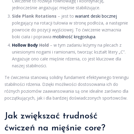
Ćwiczenie to rozwija równowagę i koordynację,
jednocześnie angażując mięśnie stabilizujące.
Side Plank Rotations
– jest to
wariant deski bocznej
polegający na rotacji tułowia w stronę podłoża, a następnie
powrocie do pozycji wyjściowej. To ćwiczenie wzmacnia
boki ciała i poprawia
mobilność kręgosłupa
.
Hollow Body
Hold
– w tym zadaniu leżymy na plecach z
uniesionymi nogami i ramionami, tworząc kształt litery „C”.
Angażuje ono całe mięśnie rdzenia, co jest kluczowe dla
naszej stabilności.
Te ćwiczenia stanowią solidny fundament efektywnego treningu
stabilności rdzenia. Dzięki możliwości dostosowania ich do
różnych poziomów zaawansowania są one idealne zarówno dla
początkujących, jak i dla bardziej doświadczonych sportowców.
Jak zwiększać trudność
ćwiczeń na mięśnie core?