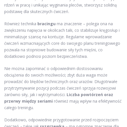
rdzeń w pracę i unikając wyginania pleców, stworzysz solidną
podstawę dla skutecznych ćwiczeń.
Również technika
bracingu
ma znaczenie – polega ona na
zwiększeniu napięcia w okolicach talii, co stabilizuje kręgosłup i
minimalizuje szansę na kontuzje. Regularne wprowadzanie
ćwiczeń wzmacniających core do swojego planu treningowego
pozwala na stopniowe budowanie siły tych mięśni, co
dodatkowo podnosi poziom bezpieczeństwa.
Nie można zapominać o odpowiednim dostosowaniu
obciążenia do swoich możliwości; zbyt duża waga może
prowadzić do błędów technicznych oraz urazów. Długotrwałe
przytrzymywanie pozycji podczas ćwiczeń sprzyja rozwojowi
zarówno siły, jak i wytrzymałości.
Liczba powtórzeń oraz
przerwy między seriami
również mają wpływ na efektywność
całego treningu.
Dodatkowo, odpowiednie przygotowanie przed rozpoczęciem
ćwiczeń – takie jak
rozgrzewka
– ma ogromne znaczenie dla