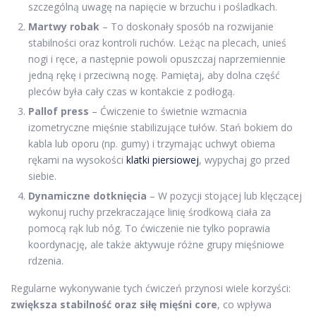
szczególną uwagę na napięcie w brzuchu i pośladkach.
Martwy robak
– To doskonały sposób na rozwijanie
stabilności oraz kontroli ruchów. Leżąc na plecach, unieś
nogi i ręce, a następnie powoli opuszczaj naprzemiennie
jedną rękę i przeciwną nogę. Pamiętaj, aby dolna część
pleców była cały czas w kontakcie z podłogą.
Pallof press
– Ćwiczenie to świetnie wzmacnia
izometryczne mięśnie stabilizujące tułów. Stań bokiem do
kabla lub oporu (np. gumy) i trzymając uchwyt obiema
rękami na wysokości
klatki piersiowej
, wypychaj go przed
siebie.
Dynamiczne dotknięcia
– W pozycji stojącej lub klęczącej
wykonuj ruchy przekraczające linię środkową ciała za
pomocą rąk lub nóg. To ćwiczenie nie tylko poprawia
koordynację, ale także aktywuje różne grupy mięśniowe
rdzenia.
Regularne wykonywanie tych ćwiczeń przynosi wiele korzyści:
zwiększa stabilność oraz siłę mięśni core
, co wpływa