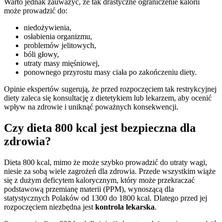
Warto jednak zauważyć, że tak drastyczne ograniczenie kalorii
może prowadzić do:
niedożywienia,
osłabienia organizmu,
problemów jelitowych,
bóli głowy,
utraty masy mięśniowej,
ponownego przyrostu masy ciała po zakończeniu diety.
Opinie ekspertów sugerują, że przed rozpoczęciem tak restrykcyjnej
diety zaleca się konsultację z dietetykiem lub lekarzem, aby ocenić
wpływ na zdrowie i uniknąć poważnych konsekwencji.
Czy dieta 800 kcal jest bezpieczna dla
zdrowia?
Dieta 800 kcal, mimo że może szybko prowadzić do utraty wagi,
niesie za sobą wiele zagrożeń dla zdrowia. Przede wszystkim wiąże
się z dużym deficytem kalorycznym, który może przekraczać
podstawową przemianę materii (PPM), wynoszącą dla
statystycznych Polaków od 1300 do 1800 kcal. Dlatego przed jej
rozpoczęciem niezbędna jest
kontrola lekarska
.