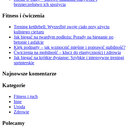
bezpieczeństwo ich spożycia
Fitness i ćwiczenia
Trening kettlebell: Wyrzeźbij swoje ciało przy użyciu
kulistego ciężaru
Jak biegać na twardym podłożu: Porady na bieganie po
betonie i asfalcie
Klęk podparty – jak wzmocnić mięśnie i poprawić stabilność?
Ćwiczenia na mobilność – klucz do elastyczności i zdrowia
Jak biegać na krótkie dystanse: Szybkie i intensywne treningi
sprinterskie
Najnowsze komentarze
Kategorie
Fitness i ruch
Inne
Uroda
Zdrowie
Polecamy