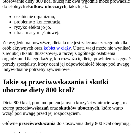
Stosowanie diety 800 kcal dłużej niż dwa tygodnie może prowadzić
do istotnych
skutków ubocznych
, takich jak:
osłabienie organizmu,
problemy z koncentracją,
ryzyko efektu jo-jo,
utrata masy mięśniowej.
Ze względu na powyższe, dieta ta nie jest zalecana szczególnie dla
osób aktywnych oraz
kobiet w ciąży
. Utrata wagi może nie wynikać
z redukcji tkanki tłuszczowej, a raczej z ogólnego osłabienia
organizmu. Dlatego każdy, kto rozważa tę dietę, powinien zasięgnąć
porady specjalisty, który oceni jej odpowiedniość biorąc pod uwagę
indywidualne potrzeby żywieniowe.
Jakie są przeciwwskazania i skutki
uboczne diety 800 kcal?
Dieta 800 kcal, pomimo potencjalnych korzyści w utracie wagi, ma
szereg
przeciwwskazań
oraz
skutków ubocznych
, które warto
wziąć pod uwagę przed jej rozpoczęciem.
Główne
przeciwwskazania
do stosowania diety 800 kcal obejmują: