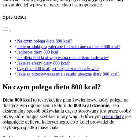
zrozumieć jej wpływ na nasze ciało i samopoczucie.
Spis treści
Na czym polega dieta 800 kcal?
Jakie produkty są zalecane i niezalecane na diecie 800 kcal?
Jadłospis diety 800 kcal
Jak dieta 800 kcal wpływa na metabolizm i zdrowie?
Jakie są efekty diety 800 kcal?
Czy dieta 800 kcal jest bezpieczna dla zdrowia?
Jakie są przeciwwskazania i skutki uboczne diety 800 kcal?
Na czym polega dieta 800 kcal?
Dieta 800 kcal
to restrykcyjny plan żywieniowy, który polega na
drastycznym ograniczeniu kalorii do
800 kcal dziennie
. Ten
ekstremalny sposób odżywiania często stosowany jest przez osoby
otyłe, które pragną szybkiej utraty wagi. Głównym
celem diety
jest
osiągnięcie deficytu kalorycznego, co z kolei prowadzi do
szybkiego spadku masy ciała.