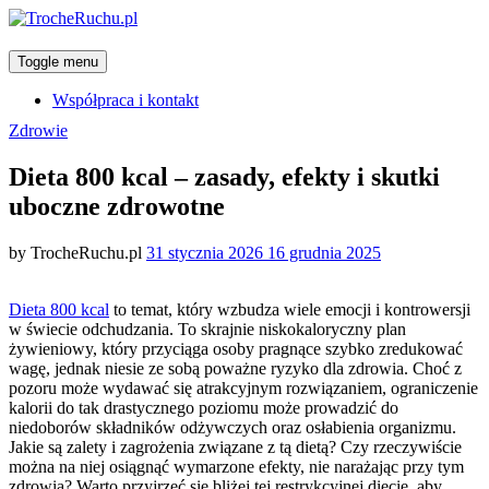
Toggle menu
Współpraca i kontakt
Categories
Zdrowie
Dieta 800 kcal – zasady, efekty i skutki
uboczne zdrowotne
Posted
by
TrocheRuchu.pl
31 stycznia 2026
16 grudnia 2025
on
Dieta 800 kcal
to temat, który wzbudza wiele emocji i kontrowersji
w świecie odchudzania. To skrajnie niskokaloryczny plan
żywieniowy, który przyciąga osoby pragnące szybko zredukować
wagę, jednak niesie ze sobą poważne ryzyko dla zdrowia. Choć z
pozoru może wydawać się atrakcyjnym rozwiązaniem, ograniczenie
kalorii do tak drastycznego poziomu może prowadzić do
niedoborów składników odżywczych oraz osłabienia organizmu.
Jakie są zalety i zagrożenia związane z tą dietą? Czy rzeczywiście
można na niej osiągnąć wymarzone efekty, nie narażając przy tym
zdrowia? Warto przyjrzeć się bliżej tej restrykcyjnej diecie, aby