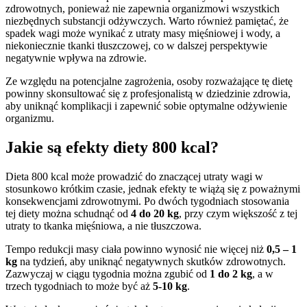
zdrowotnych, ponieważ nie zapewnia organizmowi wszystkich
niezbędnych substancji odżywczych. Warto również pamiętać, że
spadek wagi może wynikać z utraty masy mięśniowej i wody, a
niekoniecznie tkanki tłuszczowej, co w dalszej perspektywie
negatywnie wpływa na zdrowie.
Ze względu na potencjalne zagrożenia, osoby rozważające tę dietę
powinny skonsultować się z profesjonalistą w dziedzinie zdrowia,
aby uniknąć komplikacji i zapewnić sobie optymalne odżywienie
organizmu.
Jakie są efekty diety 800 kcal?
Dieta 800 kcal może prowadzić do znaczącej utraty wagi w
stosunkowo krótkim czasie, jednak efekty te wiążą się z poważnymi
konsekwencjami zdrowotnymi. Po dwóch tygodniach stosowania
tej diety można schudnąć od
4 do 20 kg
, przy czym większość z tej
utraty to tkanka mięśniowa, a nie tłuszczowa.
Tempo redukcji masy ciała powinno wynosić nie więcej niż
0,5 – 1
kg
na tydzień, aby uniknąć negatywnych skutków zdrowotnych.
Zazwyczaj w ciągu tygodnia można zgubić od
1 do 2 kg
, a w
trzech tygodniach to może być aż
5-10 kg
.