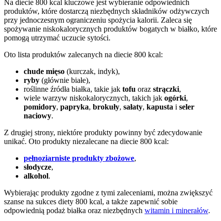
Na diecie 800 kcal kluczowe jest wybieranie odpowiednich
produktów, które dostarczą niezbędnych składników odżywczych
przy jednoczesnym ograniczeniu spożycia kalorii. Zaleca się
spożywanie niskokalorycznych produktów bogatych w białko, które
pomogą utrzymać uczucie sytości.
Oto lista produktów zalecanych na diecie 800 kcal:
chude mięso
(kurczak, indyk),
ryby
(głównie białe),
roślinne źródła białka, takie jak
tofu
oraz
strączki
,
wiele warzyw niskokalorycznych, takich jak
ogórki
,
pomidory
,
papryka
,
brokuły
,
sałaty
,
kapusta
i
seler
naciowy
.
Z drugiej strony, niektóre produkty powinny być zdecydowanie
unikać. Oto produkty niezalecane na diecie 800 kcal:
pełnoziarniste produkty zbożowe
,
słodycze
,
alkohol
.
Wybierając produkty zgodne z tymi zaleceniami, można zwiększyć
szanse na sukces diety 800 kcal, a także zapewnić sobie
odpowiednią podaż białka oraz niezbędnych
witamin i minerałów
.