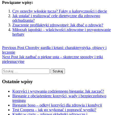
Powiązane wpisy:
Czy orzechy włoskie tuczą? Fakty o kaloryczności i diecie
Jak ustalać i realizować cele dietetyczne dla zdrowego
odchudzania?
Znaczenie profilaktyki zdrowotnej: Jak dbać o zdrowie?
Miłorząb japoński – właściwości zdrowotne i przygotowanie
herbaty
Previous Post
Choroby gardła i krtani: charakterystyka, objawy i
leczenie
Next Post
Jak zadbać o piękne usta – skuteczne sposoby i triki
pielęgnacyjne
Szukaj:
Ostatnie wpisy
Korzyści i wyzwania codziennego biegania: Jak zacząć?
Bieganie z obciążeniem: korzyści, wady i bezpieczeństwo
treningu
Bieganie boso – odkryj korzyści dla zdrowia i kondycji
Test Coopera – jak go wykonać i poprawić wyniki?
Kiełki w ciąży – zdrowe składniki odżywcze i