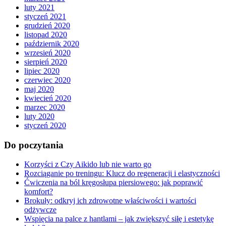
luty 2021
styczeń 2021
grudzień 2020
listopad 2020
październik 2020
wrzesień 2020
sierpień 2020
lipiec 2020
czerwiec 2020
maj 2020
kwiecień 2020
marzec 2020
luty 2020
styczeń 2020
Do poczytania
Korzyści z Czy Aikido lub nie warto go
Rozciąganie po treningu: Klucz do regeneracji i elastyczności
Ćwiczenia na ból kręgosłupa piersiowego: jak poprawić
komfort?
Brokuły: odkryj ich zdrowotne właściwości i wartości
odżywcze
Wspięcia na palce z hantlami – jak zwiększyć siłę i estetykę