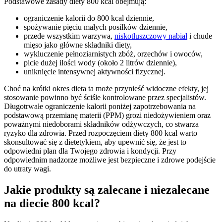
Podstawowe zasady diety 800 kcal obejmują:
ograniczenie kalorii do 800 kcal dziennie,
spożywanie pięciu małych posiłków dziennie,
przede wszystkim warzywa,
niskotłuszczowy nabiał
i chude
mięso jako główne składniki diety,
wykluczenie pełnoziarnistych zbóż, orzechów i owoców,
picie dużej ilości wody (około 2 litrów dziennie),
uniknięcie intensywnej aktywności fizycznej.
Choć na krótki okres dieta ta może przynieść widoczne efekty, jej
stosowanie powinno być ściśle kontrolowane przez specjalistów.
Długotrwałe ograniczenie kalorii poniżej zapotrzebowania na
podstawową przemianę materii (PPM) grozi niedożywieniem oraz
poważnymi niedoborami składników odżywczych, co stwarza
ryzyko dla zdrowia. Przed rozpoczęciem diety 800 kcal warto
skonsultować się z dietetykiem, aby upewnić się, że jest to
odpowiedni plan dla Twojego zdrowia i kondycji. Przy
odpowiednim nadzorze możliwe jest bezpieczne i zdrowe podejście
do utraty wagi.
Jakie produkty są zalecane i niezalecane
na diecie 800 kcal?