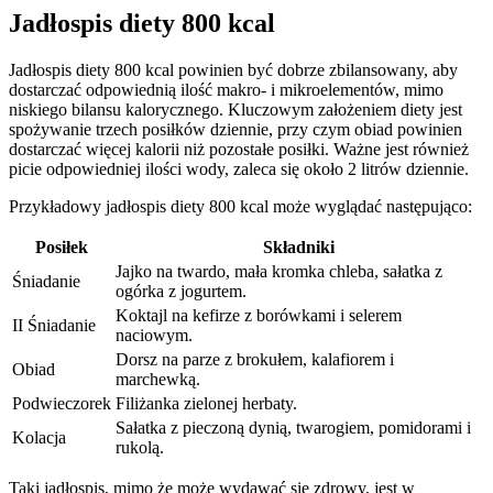
Jadłospis diety 800 kcal
Jadłospis diety 800 kcal powinien być dobrze zbilansowany, aby
dostarczać odpowiednią ilość makro- i mikroelementów, mimo
niskiego bilansu kalorycznego. Kluczowym założeniem diety jest
spożywanie trzech posiłków dziennie, przy czym obiad powinien
dostarczać więcej kalorii niż pozostałe posiłki. Ważne jest również
picie odpowiedniej ilości wody, zaleca się około 2 litrów dziennie.
Przykładowy jadłospis diety 800 kcal może wyglądać następująco:
Posiłek
Składniki
Jajko na twardo, mała kromka chleba, sałatka z
Śniadanie
ogórka z jogurtem.
Koktajl na kefirze z borówkami i selerem
II Śniadanie
naciowym.
Dorsz na parze z brokułem, kalafiorem i
Obiad
marchewką.
Podwieczorek
Filiżanka zielonej herbaty.
Sałatka z pieczoną dynią, twarogiem, pomidorami i
Kolacja
rukolą.
Taki jadłospis, mimo że może wydawać się zdrowy, jest w