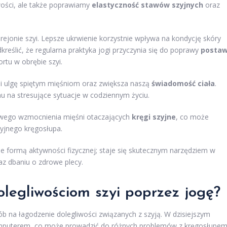
wości, ale także poprawiamy
elastyczność stawów szyjnych
oraz
rejonie szyi. Lepsze ukrwienie korzystnie wpływa na kondycję skóry
eślić, że regularna praktyka jogi przyczynia się do poprawy
posta
ortu w obrębie szyi.
i ulgę spiętym mięśniom oraz zwiększa naszą
świadomość ciała
.
u na stresujące sytuacje w codziennym życiu.
owego wzmocnienia mięśni otaczających
kręgi szyjne
, co może
yjnego kręgosłupa.
e formą aktywności fizycznej; staje się skutecznym narzędziem w
z dbaniu o zdrowe plecy.
legliwościom szyi poprzez jogę?
b na łagodzenie dolegliwości związanych z szyją. W dzisiejszym
mputerem, co może prowadzić do różnych problemów z kręgosłupem