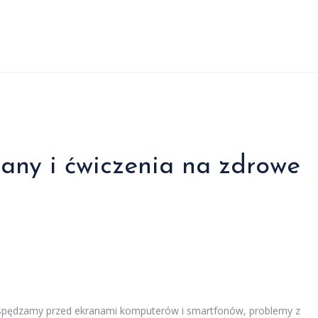
asany i ćwiczenia na zdrowe
u spędzamy przed ekranami komputerów i smartfonów, problemy z