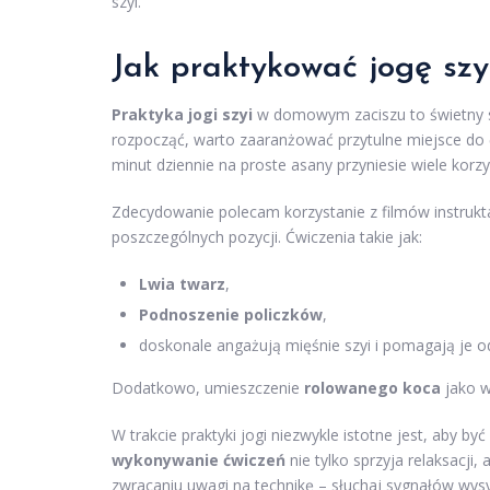
szyi.
Jak praktykować jogę sz
Praktyka jogi szyi
w domowym zaciszu to świetny
rozpocząć, warto zaaranżować przytulne miejsce do ć
minut dziennie na proste asany przyniesie wiele korzy
Zdecydowanie polecam korzystanie z filmów instruk
poszczególnych pozycji. Ćwiczenia takie jak:
Lwia twarz
,
Podnoszenie policzków
,
doskonale angażują mięśnie szyi i pomagają je o
Dodatkowo, umieszczenie
rolowanego koca
jako w
W trakcie praktyki jogi niezwykle istotne jest, aby
wykonywanie ćwiczeń
nie tylko sprzyja relaksacji,
zwracaniu uwagi na technikę – słuchaj sygnałów wysy