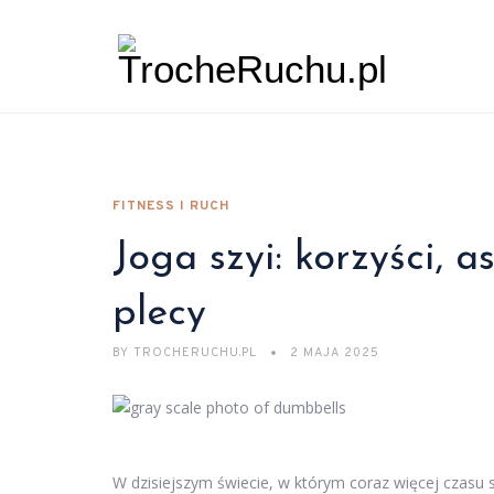
FITNESS I RUCH
Joga szyi: korzyści, 
plecy
BY
TROCHERUCHU.PL
2 MAJA 2025
W dzisiejszym świecie, w którym coraz więcej czas