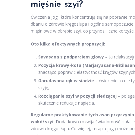
mięśnie szyi?
Ćwiczenia jogi, które koncentrują się na poprawie m
dbaniu o zdrowie kręgosłupa i ogólne samopoczucie.
mięśniowe w obrębie szyi, co przynosi liczne korzyści
Oto kilka efektywnych propozycji:
Savasana z podparciem głowy
– ta relaksacyj
Pozycja krowy-kota (Marjaryasana-Bitilasan
znacząco poprawić elastyczność kręgów szyjnych
Garudasana rąk w siadzie
– ćwiczenie to nie t
szyję,
Rozciąganie szyi w pozycji siedzącej
– polega
skutecznie redukuje napięcia.
Regularne praktykowanie tych asan przyczynia 
wokół szyi.
Dodatkowo rozwija świadomość ciała i sp
zdrowia kręgosłupa. Co więcej, terapia jogą może p