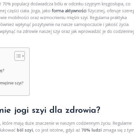
 aż 70% populacji doświadcza bólu w odcinku szyjnym kręgosłupa, co
tnej części ciała. Joga, jako
forma aktywności
fizycznej, oferuje szere
wie mobilności oraz wzmocnieniu mięśni szyi. Regularna praktyka
e również wpłynąć pozytywnie na nasze samopoczucie i jakość życia.
wpłynąć na zdrowie naszej szyi oraz jak wprowadzić je do codzienne
gę?
 mięśnie szyi?
nie jogi szyi dla zdrowia?
, które mają duże znaczenie w naszym codziennym życiu. Regularne
edukować
ból szyi
, co jest istotne, gdyż aż
70% ludzi
zmaga się z ty