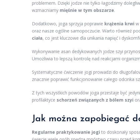
problemem. Dzięki jodze nie tylko łagodzimy dolegli
wzmacniamy
mięśnie w tym obszarze
.
Dodatkowo, joga sprzyja poprawie
krążenia krwi
w 
oraz nasze ogólne samopoczucie. Warto również podkr
ciała
, co jest kluczowe dla unikania napięć i dyskomf
Wykonywanie asan dedykowanych jodze szyi przynos
Umożliwia to lepszą kontrolę nad reakcjami organizm
Systematyczne ćwiczenie jogi prowadzi do długofal
znacznie poprawić funkcjonowanie całego odcinka sz
Z tych wszystkich powodów joga przestaje być jedyni
profilaktyce
schorzeń związanych z bólem szyi
ora
Jak można zapobiegać do
Regularne praktykowanie jogi
to doskonały sposó
świecie wiele osób spędza mnóstwo czasu przed ko