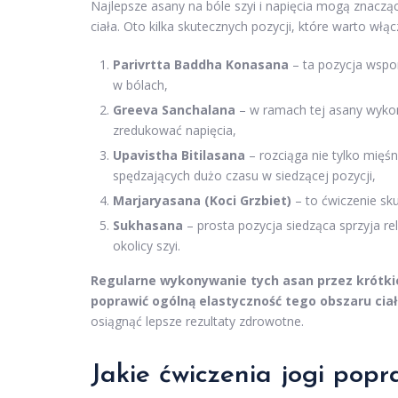
Najlepsze asany na bóle szyi i napięcia mogą znaczą
ciała. Oto kilka skutecznych pozycji, które warto włąc
Parivrtta Baddha Konasana
– ta pozycja ws
w bólach,
Greeva Sanchalana
– w ramach tej asany wykon
zredukować napięcia,
Upavistha Bitilasana
– rozciąga nie tylko mięśn
spędzających dużo czasu w siedzącej pozycji,
Marjaryasana (Koci Grzbiet)
– to ćwiczenie sku
Sukhasana
– prosta pozycja siedząca sprzyja rel
okolicy szyi.
Regularne wykonywanie tych asan przez krótki
poprawić ogólną elastyczność tego obszaru ciał
osiągnąć lepsze rezultaty zdrowotne.
Jakie ćwiczenia jogi pop