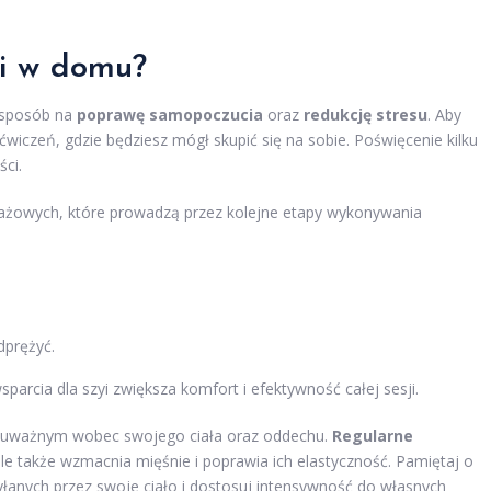
yi w domu?
 sposób na
poprawę samopoczucia
oraz
redukcję stresu
. Aby
wiczeń, gdzie będziesz mógł skupić się na sobie. Poświęcenie kilku
ści.
tażowych, które prowadzą przez kolejne etapy wykonywania
dprężyć.
sparcia dla szyi zwiększa komfort i efektywność całej sesji.
 być uważnym wobec swojego ciała oraz oddechu.
Regularne
 ale także wzmacnia mięśnie i poprawia ich elastyczność. Pamiętaj o
łanych przez swoje ciało i dostosuj intensywność do własnych