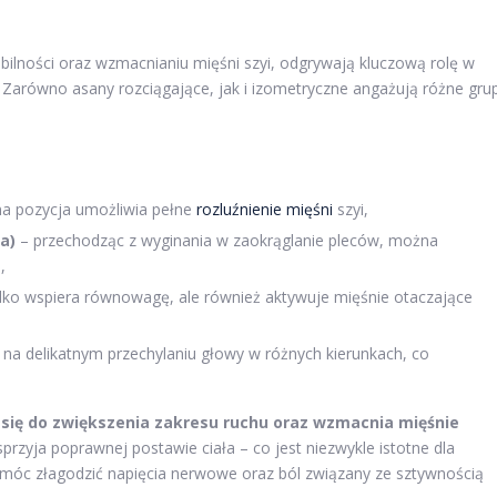
obilności oraz wzmacnianiu mięśni szyi, odgrywają kluczową rolę w
 Zarówno asany rozciągające, jak i izometryczne angażują różne gru
.
na pozycja umożliwia pełne
rozluźnienie mięśni
szyi,
a)
– przechodząc z wyginania w zaokrąglanie pleców, można
,
ylko wspiera równowagę, ale również aktywuje mięśnie otaczające
 na delikatnym przechylaniu głowy w różnych kierunkach, co
się do zwiększenia zakresu ruchu oraz wzmacnia mięśnie
rzyja poprawnej postawie ciała – co jest niezwykle istotne dla
omóc złagodzić napięcia nerwowe oraz ból związany ze sztywnością