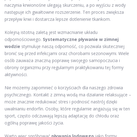
naczynia krwionośne ulegają skurczeniu, a po wyjściu z wody
następuje ich gwałtowne rozszerzenie. Ten proces zwiększa
przepływ krwi i dostarcza lepsze dotlenienie tkankom.
Kolejną istotną zaletą jest wzmacnianie układu
odpornościowego.
Systematyczne pływanie w zimnej
wodzie
stymuluje naszą odporność, co pozwala skuteczniej
bronić się przed infekcjami oraz chorobami sezonowymi. Wiele
osób zauważa znaczną poprawę swojego samopoczucia i
obrony organizmu przy regularnym praktykowaniu tej formy
aktywności.
Nie możemy zapomnieć o korzyściach dla naszego zdrowia
psychicznego. Kontakt z zimną wodą ma działanie relaksujące –
może znacznie redukować stres i podnosić nastrój dzięki
uwalnianiu endorfin. Osoby, które regularnie angażują się w ten
sport, często odczuwają lepszą adaptację do chłodu oraz
ogólną poprawę jakości życia.
Warto więc spróbować
pływania lodowego
jako formy