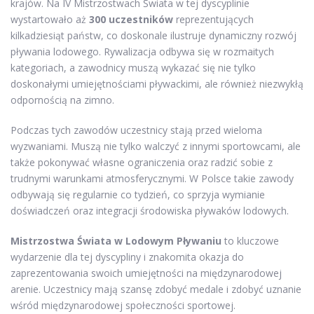
krajów. Na IV Mistrzostwach Świata w tej dyscyplinie
wystartowało aż
300 uczestników
reprezentujących
kilkadziesiąt państw, co doskonale ilustruje dynamiczny rozwój
pływania lodowego. Rywalizacja odbywa się w rozmaitych
kategoriach, a zawodnicy muszą wykazać się nie tylko
doskonałymi umiejętnościami pływackimi, ale również niezwykłą
odpornością na zimno.
Podczas tych zawodów uczestnicy stają przed wieloma
wyzwaniami. Muszą nie tylko walczyć z innymi sportowcami, ale
także pokonywać własne ograniczenia oraz radzić sobie z
trudnymi warunkami atmosferycznymi. W Polsce takie zawody
odbywają się regularnie co tydzień, co sprzyja wymianie
doświadczeń oraz integracji środowiska pływaków lodowych.
Mistrzostwa Świata w Lodowym Pływaniu
to kluczowe
wydarzenie dla tej dyscypliny i znakomita okazja do
zaprezentowania swoich umiejętności na międzynarodowej
arenie. Uczestnicy mają szansę zdobyć medale i zdobyć uznanie
wśród międzynarodowej społeczności sportowej.