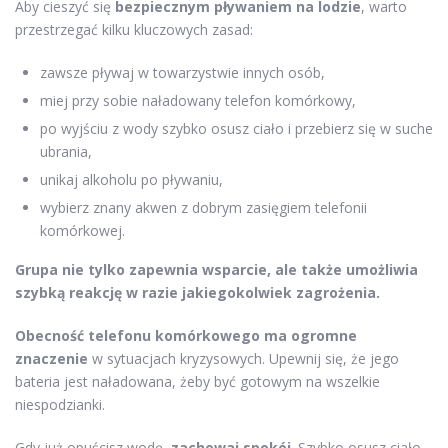
Aby cieszyć się
bezpiecznym pływaniem na lodzie
, warto
przestrzegać kilku kluczowych zasad:
zawsze pływaj w towarzystwie innych osób,
miej przy sobie naładowany telefon komórkowy,
po wyjściu z wody szybko osusz ciało i przebierz się w suche
ubrania,
unikaj alkoholu po pływaniu,
wybierz znany akwen z dobrym zasięgiem telefonii
komórkowej.
Grupa nie tylko zapewnia wsparcie, ale także umożliwia
szybką reakcję w razie jakiegokolwiek zagrożenia.
Obecność telefonu komórkowego ma ogromne
znaczenie
w sytuacjach kryzysowych. Upewnij się, że jego
bateria jest naładowana, żeby być gotowym na wszelkie
niespodzianki.
Gdy już opuścisz wodę,
zachowaj spokój
. Szybko osusz ciało