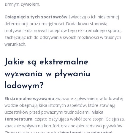
zimnym żywiołem.
Osiągnięcia tych sportowców
świadczą o ich niezłomnej
determinacji oraz umiejętności. Dodatkowo stanowią
motywację dla nowych adeptów tego ekstremalnego sportu,
zachęcając ich do odkrywania swoich możliwości w trudnych
warunkach.
Jakie są ekstremalne
wyzwania w pływaniu
lodowym?
Ekstremalne wyzwania
związane z pływaniem w lodowatej
wodzie obejmują kilka istotnych aspektów, które stawiają
uczestników przed poważnymi trudnościami.
Niska
temperatura
, często oscylująca wokół zera stopni Celsjusza,
znacznie wpływa na komfort oraz bezpieczeństwo pływaków.
Zimno niesie ze sobą ryzyko
hipotermii
czy
odmrożeń
.