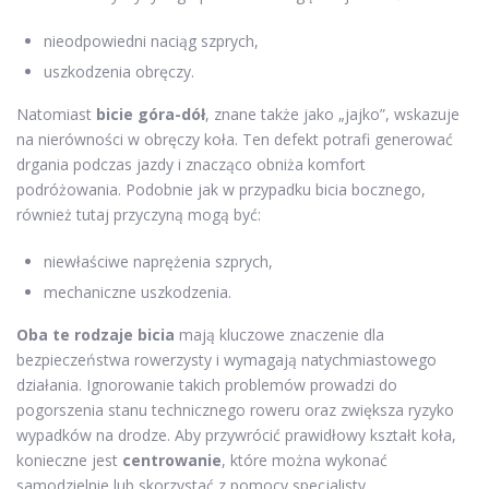
nieodpowiedni naciąg szprych,
uszkodzenia obręczy.
Natomiast
bicie góra-dół
, znane także jako „jajko”, wskazuje
na nierówności w obręczy koła. Ten defekt potrafi generować
drgania podczas jazdy i znacząco obniża komfort
podróżowania. Podobnie jak w przypadku bicia bocznego,
również tutaj przyczyną mogą być:
niewłaściwe naprężenia szprych,
mechaniczne uszkodzenia.
Oba te rodzaje bicia
mają kluczowe znaczenie dla
bezpieczeństwa rowerzysty i wymagają natychmiastowego
działania. Ignorowanie takich problemów prowadzi do
pogorszenia stanu technicznego roweru oraz zwiększa ryzyko
wypadków na drodze. Aby przywrócić prawidłowy kształt koła,
konieczne jest
centrowanie
, które można wykonać
samodzielnie lub skorzystać z pomocy specjalisty.