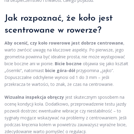
na bezpieczeństwo i trwałość całego pojazdu.
Jak rozpoznać, że koło jest
scentrowane w rowerze?
Aby ocenić, czy koło rowerowe jest dobrze centrowane
,
warto zwrócić uwagę na kluczowe aspekty. Po pierwsze, jego
geometria powinna być idealnie prosta; nie może występować
bicie boczne ani w pionie.
Bicie boczne
objawia się jako kształt
„ósemki”, natomiast
bicie góra-dół
przypomina „jajko”.
Dopuszczalne odchylenie wynosi od 1 do 3 mm – jeśli
przekracza te wartości, to znak, że czas na centrowanie.
Wizualna inspekcja obręczy
jest skutecznym sposobem na
ocenę kondycji koła. Dodatkowo, przeprowadzenie testu jazdy
pozwoli dostrzec ewentualne wibracje czy niestabilność – to
sygnały mogące wskazywać na problemy z centrowaniem. Jeśli
podczas kręcenia kołem w powietrzu zauważysz wyraźne bicie,
zdecydowanie warto pomyśleć o regulacji.