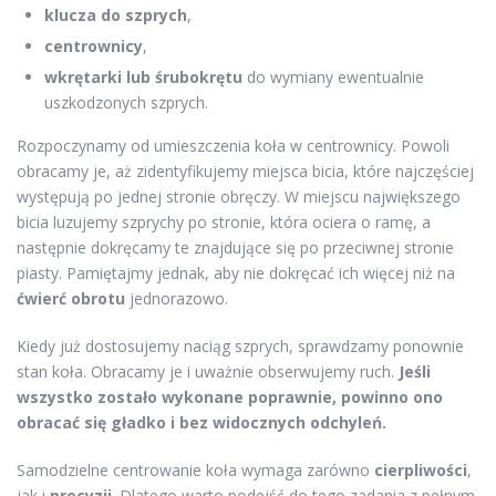
klucza do szprych
,
centrownicy
,
wkrętarki lub śrubokrętu
do wymiany ewentualnie
uszkodzonych szprych.
Rozpoczynamy od umieszczenia koła w centrownicy. Powoli
obracamy je, aż zidentyfikujemy miejsca bicia, które najczęściej
występują po jednej stronie obręczy. W miejscu największego
bicia luzujemy szprychy po stronie, która ociera o ramę, a
następnie dokręcamy te znajdujące się po przeciwnej stronie
piasty. Pamiętajmy jednak, aby nie dokręcać ich więcej niż na
ćwierć obrotu
jednorazowo.
Kiedy już dostosujemy naciąg szprych, sprawdzamy ponownie
stan koła. Obracamy je i uważnie obserwujemy ruch.
Jeśli
wszystko zostało wykonane poprawnie, powinno ono
obracać się gładko i bez widocznych odchyleń.
Samodzielne centrowanie koła wymaga zarówno
cierpliwości
,
jak i
precyzji
. Dlatego warto podejść do tego zadania z pełnym